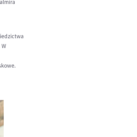
Palmira
ziedzictwa
. W
jskowe.