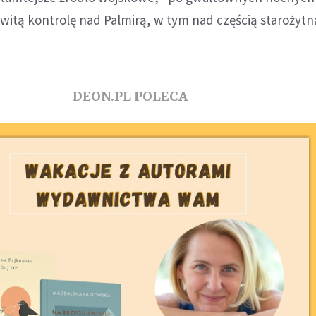
owitą kontrolę nad Palmirą, w tym nad częścią starożytną
DEON.PL POLECA