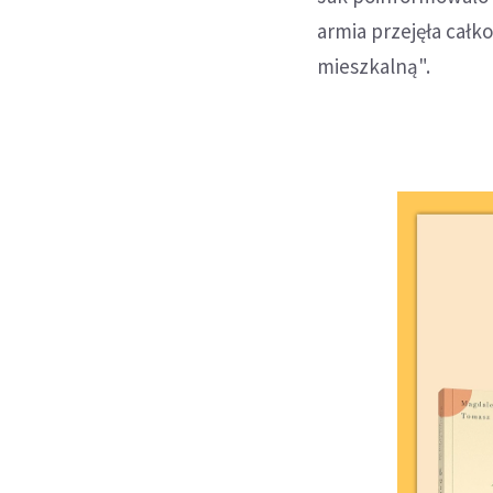
armia przejęła całk
mieszkalną".