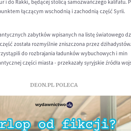
aur i do Rakki, będącej stolicą samozwańczego kalifatu. 
punktem łączącym wschodnią i zachodnią część Syrii.
z antycznych zabytków wpisanych na listę światowego d
część została rozmyślnie zniszczona przez dżihadystów
rzystąpili do rozbrajania ładunków wybuchowych i min
tycznej części miasta - przekazały syryjskie źródła wo
DEON.PL POLECA