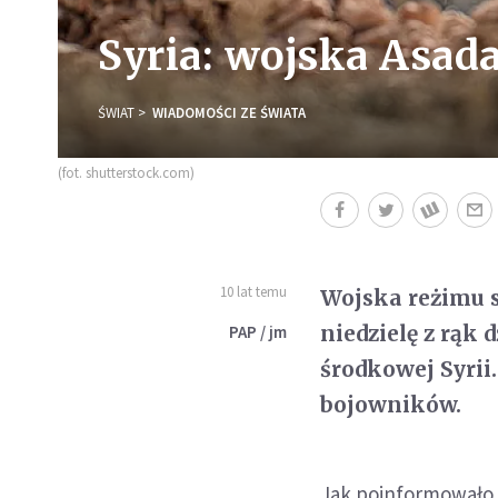
Syria: wojska Asada
ŚWIAT
WIADOMOŚCI ZE ŚWIATA
(fot. shutterstock.com)
10 lat temu
Wojska reżimu s
niedzielę z rąk
PAP / jm
środkowej Syrii
bojowników.
Jak poinformowało