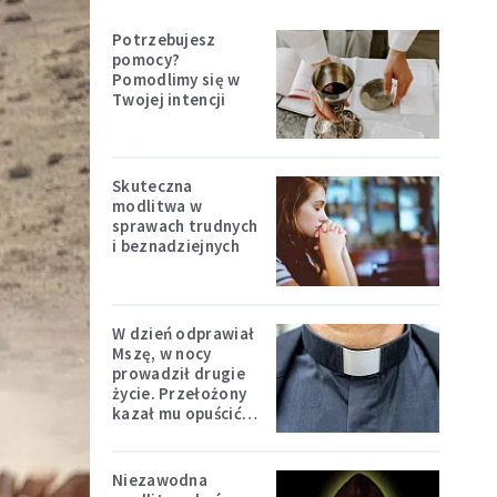
Potrzebujesz
pomocy?
Pomodlimy się w
Twojej intencji
Skuteczna
modlitwa w
sprawach trudnych
i beznadziejnych
W dzień odprawiał
Mszę, w nocy
prowadził drugie
życie. Przełożony
kazał mu opuścić
zakon
Niezawodna