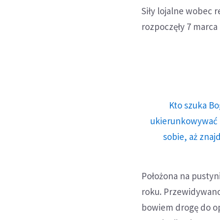
Siły lojalne wobec 
rozpoczęły 7 marca 
Kto szuka Bo
ukierunkowywać n
sobie, aż znaj
Położona na pustyni
roku. Przewidywano
bowiem drogę do op