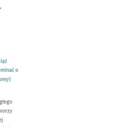
,
ciąż
ominać o
howy
)
egłego
tworzy
ej