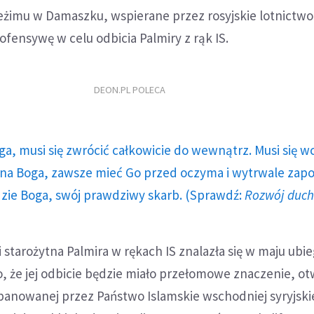
reżimu w Damaszku, wspierane przez rosyjskie lotnictwo
ofensywę w celu odbicia Palmiry z rąk IS.
DEON.PL POLECA
ga, musi się zwrócić całkowicie do wewnątrz. Musi się w
a Boga, zawsze mieć Go przed oczyma i wytrwale zap
dzie Boga, swój prawdziwy skarb. (Sprawdź:
Rozwój duc
 starożytna Palmira w rękach IS znalazła się w maju ubi
, że jej odbicie będzie miało przełomowe znaczenie, o
anowanej przez Państwo Islamskie wschodniej syryjski