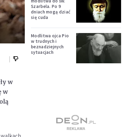
modlitwa do św.
Szarbela. Po 9
dniach mogą dziać
się cuda
Modlitwa ojca Pio
w trudnych i
beznadziejnych
sytuacjach
iły w
ę w
olą
 walkach