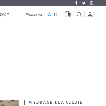
11
°
cej
Warszawa
WYBRANE DLA CIEBIE