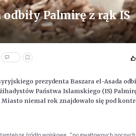
 odbiły Palmirę z rąk IS
yryjskiego prezydenta Baszara el-Asada odb
 dżihadystów Państwa Islamskiego (IS) Palmir
. Miasto niemal rok znajdowało się pod kontr
 tamtejsze źródło wojskowe, "po gwałtownych nocnych