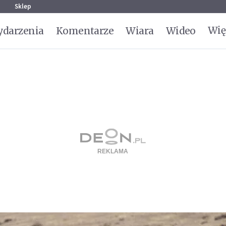
g
Sklep
Wię
darzenia
Komentarze
Wiara
Wideo