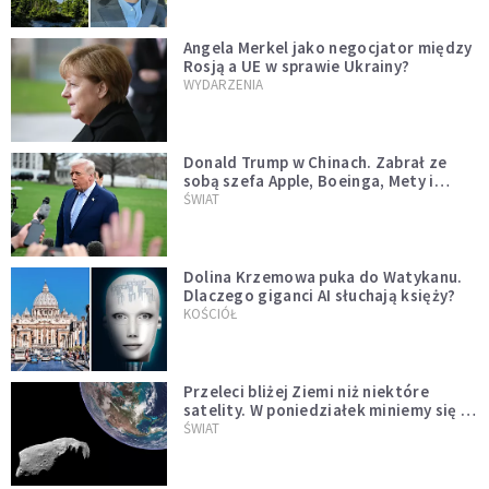
Angela Merkel jako negocjator między
Rosją a UE w sprawie Ukrainy?
WYDARZENIA
Donald Trump w Chinach. Zabrał ze
sobą szefa Apple, Boeinga, Mety i
Muska
ŚWIAT
Dolina Krzemowa puka do Watykanu.
Dlaczego giganci AI słuchają księży?
KOŚCIÓŁ
Przeleci bliżej Ziemi niż niektóre
satelity. W poniedziałek miniemy się z
asteroidą, która poprzedzi znacznie
ŚWIAT
większego "gościa"