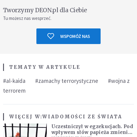
Tworzymy DEON.pl dla Ciebie
Tu możesz nas wesprzeć.
WSPOMÓŻ NAS
TEMATY W ARTYKULE
#al-kaida
#zamachy terrorystyczne
#wojna z
terrorem
WIĘCEJ W:
WIADOMOŚCI ZE ŚWIATA
Uczestniczył w egzekucjach. Pod
wpływem słów papieża zmienił