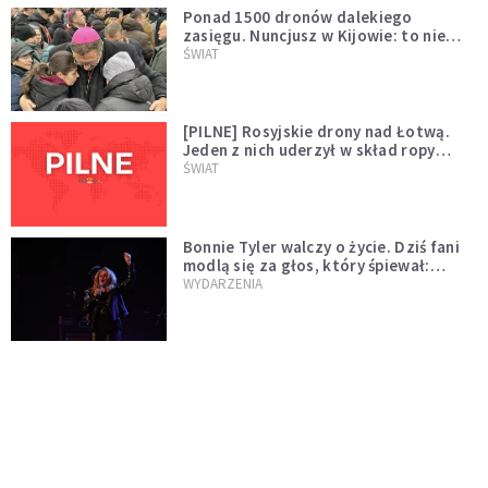
Ponad 1500 dronów dalekiego
zasięgu. Nuncjusz w Kijowie: to nie
wygląda na wolę zakończenia wojny
ŚWIAT
[PILNE] Rosyjskie drony nad Łotwą.
Jeden z nich uderzył w skład ropy
naftowej
ŚWIAT
Bonnie Tyler walczy o życie. Dziś fani
modlą się za głos, który śpiewał:
"Lord, help me"
WYDARZENIA