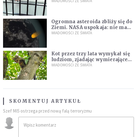
zdanie
WIADOMOŚCI ZE ŚWIATA
Ogromna asteroida zbliży się do
Ziemi. NASA uspokaja: nie ma
zagrożenia
WIADOMOŚCI ZE ŚWIATA
Kot przez trzy lata wymykał się
ludziom, zjadając wymierające
kaczki. W końcu popełnił
WIADOMOŚCI ZE ŚWIATA
fatalny błąd
SKOMENTUJ ARTYKUŁ
Szef MI5 ostrzega przed nową falą terroryzmu