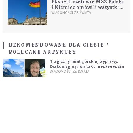
Ekspert: szefowie MSZ Polski
i Niemiec omówili wszystkie
sporne kwestie
WIADOMOŚCI ZE ŚWIATA
REKOMENDOWANE DLA CIEBIE /
POLECANE ARTYKUŁY
Tragiczny finał górskiej wyprawy.
Diakon zginął w ataku niedźwiedzia
WIADOMOŚCI ZE ŚWIATA
Angela Merkel jako negocjator między
Rosją a UE w sprawie Ukrainy?
WYDARZENIA
Donald Trump w Chinach. Zabrał ze
sobą szefa Apple, Boeinga, Mety i