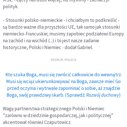
polityk.
- Stosunki polsko-niemieckie - i chciałbym to podkreślić -
są bardzo ważne dla przyszłości UE, tak samo jak stosunki
niemiecko-francuskie; musimy zapobiec podziałowi Europy
na zachód i na wschód (...) i to jest nasze zadanie
historyczne, Polski i Niemiec - dodał Gabriel.
DEON.PL POLECA
Kto szuka Boga, musi się zwrócić całkowicie do wewnątrz.
Musi się wciąż ukierunkowywać na Boga, zawsze mieć Go
przed oczyma i wytrwale zapominać o sobie, aż znajdzie
Boga, swój prawdziwy skarb. (Sprawdź:
Rozwój duchowy
)
Wagę partnerstwa strategicznego Polski i Niemiec
"zarówno w dziedzinie gospodarczej, jak i politycznej"
akcentował również Czaputowicz.