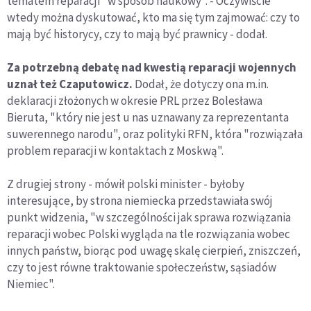
tematem reparacji "w sposób naukowy". - Oczywiście
wtedy można dyskutować, kto ma się tym zajmować: czy to
mają być historycy, czy to mają być prawnicy - dodał.
Za potrzebną debatę nad kwestią reparacji wojennych
uznał też Czaputowicz.
Dodał, że dotyczy ona m.in.
deklaracji złożonych w okresie PRL przez Bolesława
Bieruta, "który nie jest u nas uznawany za reprezentanta
suwerennego narodu", oraz polityki RFN, która "rozwiązała
problem reparacji w kontaktach z Moskwą".
Z drugiej strony - mówił polski minister - byłoby
interesujące, by strona niemiecka przedstawiała swój
punkt widzenia, "w szczególności jak sprawa rozwiązania
reparacji wobec Polski wygląda na tle rozwiązania wobec
innych państw, biorąc pod uwagę skalę cierpień, zniszczeń,
czy to jest równe traktowanie społeczeństw, sąsiadów
Niemiec".