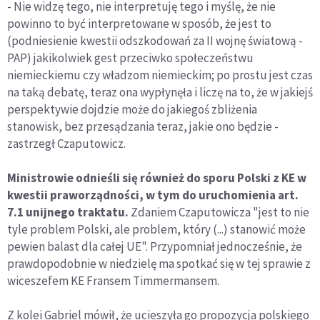
- Nie widzę tego, nie interpretuję tego i myślę, że nie
powinno to być interpretowane w sposób, że jest to
(podniesienie kwestii odszkodowań za II wojnę światową -
PAP) jakikolwiek gest przeciwko społeczeństwu
niemieckiemu czy władzom niemieckim; po prostu jest czas
na taką debatę, teraz ona wypłynęła i liczę na to, że w jakiejś
perspektywie dojdzie może do jakiegoś zbliżenia
stanowisk, bez przesądzania teraz, jakie ono będzie -
zastrzegł Czaputowicz.
Ministrowie odnieśli się również do sporu Polski z KE w
kwestii praworządności, w tym do uruchomienia art.
7.1 unijnego traktatu.
Zdaniem Czaputowicza "jest to nie
tyle problem Polski, ale problem, który (...) stanowić może
pewien balast dla całej UE". Przypomniał jednocześnie, że
prawdopodobnie w niedzielę ma spotkać się w tej sprawie z
wiceszefem KE Fransem Timmermansem.
Z kolei Gabriel mówił, że ucieszyła go propozycja polskiego