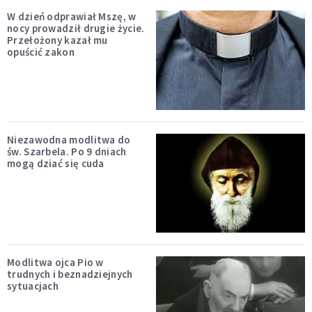
W dzień odprawiał Mszę, w
nocy prowadził drugie życie.
Przełożony kazał mu
opuścić zakon
Niezawodna modlitwa do
św. Szarbela. Po 9 dniach
mogą dziać się cuda
Modlitwa ojca Pio w
trudnych i beznadziejnych
sytuacjach