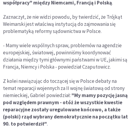
współpracy" między Niemcami, Francją i Polską
.
Zaznaczył, że nie widzi powodu, by twierdzić, że Trójkąt
Weimarski jest właściwą instytucją do zajmowania się
problematyką reformy sądownictwa w Polsce.
- Mamy wiele wspólnych spraw, problemów na agendzie
europejskiej, światowej, powinniśmy koordynować
działania między tymi głównymi państwami w UE, jakimi są
Francja, Niemcy i Polska - powiedział Czaputowicz.
Z kolei nawiązując do toczącej się w Polsce debaty na
temat reparacji wojennych za II wojnę światową od strony
niemieckiej, Gabriel powiedział:
"My mamy pozycję jasną
pod względem prawnym - otóż że wszystkie kwestie
reparacyjne zostały uregulowane końcowo, a także
(polski) rząd wybrany demokratycznie na początku lat
90. to potwierdził"
.