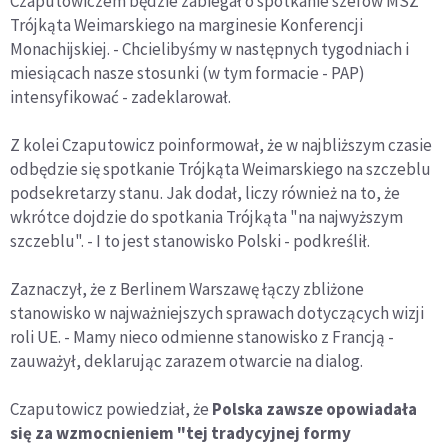
Czaputowiczem będzie zabiegał o spotkanie szefów MSZ
Trójkąta Weimarskiego na marginesie Konferencji
Monachijskiej. - Chcielibyśmy w następnych tygodniach i
miesiącach nasze stosunki (w tym formacie - PAP)
intensyfikować - zadeklarował.
Z kolei Czaputowicz poinformował, że w najbliższym czasie
odbędzie się spotkanie Trójkąta Weimarskiego na szczeblu
podsekretarzy stanu. Jak dodał, liczy również na to, że
wkrótce dojdzie do spotkania Trójkąta "na najwyższym
szczeblu". - I to jest stanowisko Polski - podkreślił.
Zaznaczył, że z Berlinem Warszawę łączy zbliżone
stanowisko w najważniejszych sprawach dotyczących wizji
roli UE. - Mamy nieco odmienne stanowisko z Francją -
zauważył, deklarując zarazem otwarcie na dialog.
Czaputowicz powiedział, że
Polska zawsze opowiadała
się za wzmocnieniem "tej tradycyjnej formy