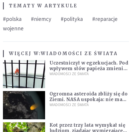
TEMATY W ARTYKULE
#polska
#niemcy
#polityka
#reparacje
wojenne
WIĘCEJ W:
WIADOMOŚCI ZE ŚWIATA
Uczestniczył w egzekucjach. Pod
wpływem słów papieża zmienił
zdanie
WIADOMOŚCI ZE ŚWIATA
Ogromna asteroida zbliży się do
Ziemi. NASA uspokaja: nie ma
zagrożenia
WIADOMOŚCI ZE ŚWIATA
Kot przez trzy lata wymykał się
ludziom, zjadając wymierające