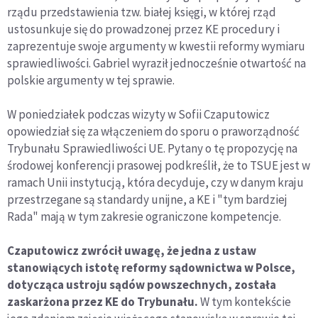
rządu przedstawienia tzw. białej księgi, w której rząd
ustosunkuje się do prowadzonej przez KE procedury i
zaprezentuje swoje argumenty w kwestii reformy wymiaru
sprawiedliwości. Gabriel wyraził jednocześnie otwartość na
polskie argumenty w tej sprawie.
W poniedziałek podczas wizyty w Sofii Czaputowicz
opowiedział się za włączeniem do sporu o praworządność
Trybunału Sprawiedliwości UE. Pytany o tę propozycję na
środowej konferencji prasowej podkreślił, że to TSUE jest w
ramach Unii instytucją, która decyduje, czy w danym kraju
przestrzegane są standardy unijne, a KE i "tym bardziej
Rada" mają w tym zakresie ograniczone kompetencje.
Czaputowicz zwrócił uwagę, że jedna z ustaw
stanowiących istotę reformy sądownictwa w Polsce,
dotycząca ustroju sądów powszechnych, została
zaskarżona przez KE do Trybunału.
W tym kontekście