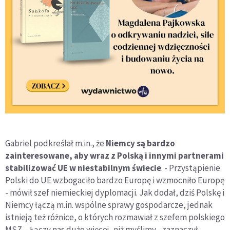
Gabriel podkreślał m.in., że
Niemcy są bardzo
zainteresowane, aby wraz z Polską i innymi partnerami
stabilizować UE w niestabilnym świecie
. - Przystąpienie
Polski do UE wzbogaciło bardzo Europę i wzmocniło Europę
- mówił szef niemieckiej dyplomacji. Jak dodał, dziś Polskę i
Niemcy łączą m.in. wspólne sprawy gospodarcze, jednak
istnieją też różnice, o których rozmawiał z szefem polskiego
MSZ. - Łączy nas dużo więcej, niż myślimy - zaznaczył