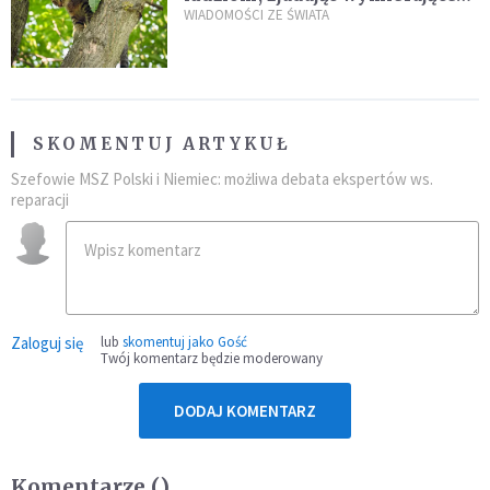
kaczki. W końcu popełnił
WIADOMOŚCI ZE ŚWIATA
fatalny błąd
SKOMENTUJ ARTYKUŁ
Szefowie MSZ Polski i Niemiec: możliwa debata ekspertów ws.
reparacji
Zaloguj się
lub
skomentuj jako Gość
Twój komentarz będzie moderowany
DODAJ KOMENTARZ
Komentarze (
)