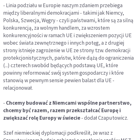
- Linia podziału w Europie naszym zdaniem przebiega
między liberalnymi demokracjami - takimi jak Niemcy,
Polska, Szwecja, Węgry - czyli państwami, które są za silną
konkurencją, za wolnym handlem, za wzrostem
konkurencyjności w ramach UE i zwiększeniem pozycji UE
wobec świata zewnętrznego i innych potęg, a z drugiej
strony istnieje zagrożenie w UE ze strony tzw. demokracji
protekcjonistycznych, państw, które dążą do ograniczenia
(...) czterech swobód będących podstawą UE, które
powinny reformować swój system gospodarczy i które
stanowią w pewnym sensie pewien balast dla UE -
relacjonował.
-
Chcemy budować z Niemcami wspólne partnerstwo,
chcemy być razem, razem przekształcać Europę i
zwiększać rolę Europy w świecie
- dodał Czaputowicz.
Szef niemieckiej dyplomacji podkreślił, że wraz z