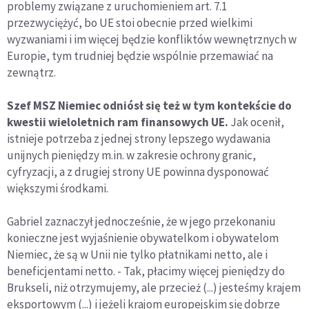
problemy związane z uruchomieniem art. 7.1
przezwyciężyć, bo UE stoi obecnie przed wielkimi
wyzwaniami i im więcej będzie konfliktów wewnętrznych w
Europie, tym trudniej będzie wspólnie przemawiać na
zewnątrz.
Szef MSZ Niemiec odniósł się też w tym kontekście do
kwestii wieloletnich ram finansowych UE.
Jak ocenił,
istnieje potrzeba z jednej strony lepszego wydawania
unijnych pieniędzy m.in. w zakresie ochrony granic,
cyfryzacji, a z drugiej strony UE powinna dysponować
większymi środkami.
Gabriel zaznaczył jednocześnie, że w jego przekonaniu
konieczne jest wyjaśnienie obywatelkom i obywatelom
Niemiec, że są w Unii nie tylko płatnikami netto, ale i
beneficjentami netto. - Tak, płacimy więcej pieniędzy do
Brukseli, niż otrzymujemy, ale przecież (...) jesteśmy krajem
eksportowym (...) i jeżeli krajom europejskim się dobrze