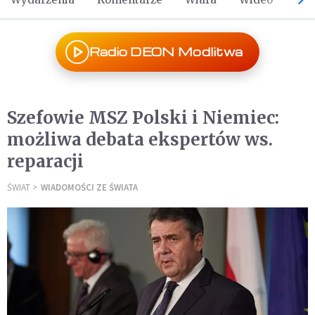
Radio DEON Modlitwa
Szefowie MSZ Polski i Niemiec:
możliwa debata ekspertów ws.
reparacji
ŚWIAT
WIADOMOŚCI ZE ŚWIATA