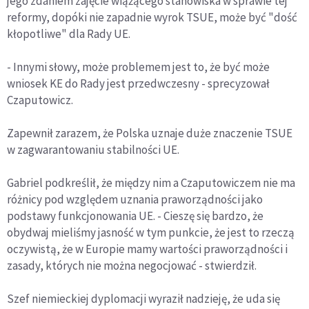
jego zdaniem zajęcie wiążącego stanowiska w sprawie tej
reformy, dopóki nie zapadnie wyrok TSUE, może być "dość
kłopotliwe" dla Rady UE.
- Innymi słowy, może problemem jest to, że być może
wniosek KE do Rady jest przedwczesny - sprecyzował
Czaputowicz.
Zapewnił zarazem, że Polska uznaje duże znaczenie TSUE
w zagwarantowaniu stabilności UE.
Gabriel podkreślił, że między nim a Czaputowiczem nie ma
różnicy pod względem uznania praworządności jako
podstawy funkcjonowania UE. - Cieszę się bardzo, że
obydwaj mieliśmy jasność w tym punkcie, że jest to rzeczą
oczywistą, że w Europie mamy wartości praworządności i
zasady, których nie można negocjować - stwierdził.
Szef niemieckiej dyplomacji wyraził nadzieję, że uda się