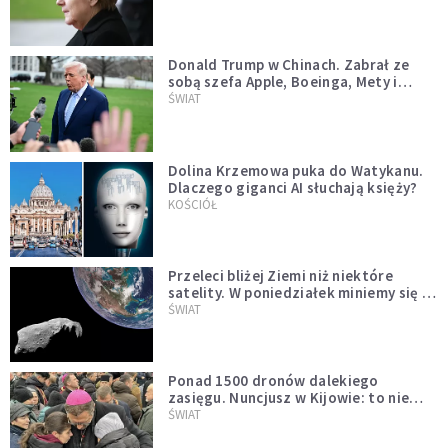
Donald Trump w Chinach. Zabrał ze
sobą szefa Apple, Boeinga, Mety i
Muska
ŚWIAT
Dolina Krzemowa puka do Watykanu.
Dlaczego giganci AI słuchają księży?
KOŚCIÓŁ
Przeleci bliżej Ziemi niż niektóre
satelity. W poniedziałek miniemy się z
asteroidą, która poprzedzi znacznie
ŚWIAT
większego "gościa"
Ponad 1500 dronów dalekiego
zasięgu. Nuncjusz w Kijowie: to nie
wygląda na wolę zakończenia wojny
ŚWIAT