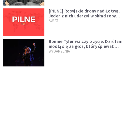
[PILNE] Rosyjskie drony nad Łotwą.
Jeden z nich uderzył w skład ropy
naftowej
ŚWIAT
Bonnie Tyler walczy o życie. Dziś fani
modlą się za głos, który śpiewał:
"Lord, help me"
WYDARZENIA