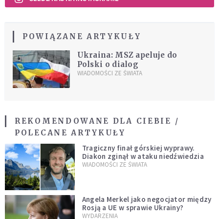
POWIĄZANE ARTYKUŁY
Ukraina: MSZ apeluje do
Polski o dialog
WIADOMOŚCI ZE ŚWIATA
REKOMENDOWANE DLA CIEBIE /
POLECANE ARTYKUŁY
Tragiczny finał górskiej wyprawy.
Diakon zginął w ataku niedźwiedzia
WIADOMOŚCI ZE ŚWIATA
Angela Merkel jako negocjator między
Rosją a UE w sprawie Ukrainy?
WYDARZENIA