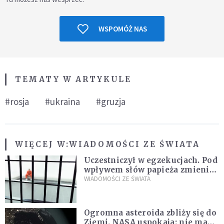
WSPOMÓŻ NAS
TEMATY W ARTYKULE
#rosja
#ukraina
#gruzja
WIĘCEJ W:
WIADOMOŚCI ZE ŚWIATA
Uczestniczył w egzekucjach. Pod
wpływem słów papieża zmienił
zdanie
WIADOMOŚCI ZE ŚWIATA
Ogromna asteroida zbliży się do
Ziemi. NASA uspokaja: nie ma