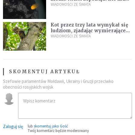
zagrożenia
WIADOMOŚCI ZE ŚWIATA
Kot przez trzy lata wymykał się
ludziom, zjadając wymierające
kaczki. W końcu popełnił
WIADOMOŚCI ZE ŚWIATA
fatalny błąd
SKOMENTUJ ARTYKUŁ
Szefowie parlamentów Mołdawii, Ukrainy i Gruzji przeciwko
obecności rosyjskich wojsk
Zaloguj się
lub
skomentuj jako Gość
Twój komentarz będzie moderowany