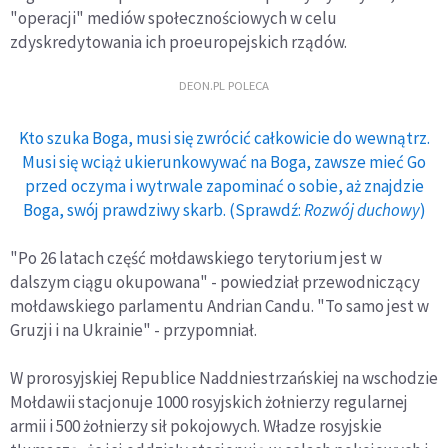
"operacji" mediów społecznościowych w celu
zdyskredytowania ich proeuropejskich rządów.
DEON.PL POLECA
Kto szuka Boga, musi się zwrócić całkowicie do wewnątrz.
Musi się wciąż ukierunkowywać na Boga, zawsze mieć Go
przed oczyma i wytrwale zapominać o sobie, aż znajdzie
Boga, swój prawdziwy skarb. (Sprawdź:
Rozwój duchowy
)
"Po 26 latach część mołdawskiego terytorium jest w
dalszym ciągu okupowana" - powiedział przewodniczący
mołdawskiego parlamentu Andrian Candu. "To samo jest w
Gruzji i na Ukrainie" - przypomniał.
W prorosyjskiej Republice Naddniestrzańskiej na wschodzie
Mołdawii stacjonuje 1000 rosyjskich żołnierzy regularnej
armii i 500 żołnierzy sił pokojowych. Władze rosyjskie