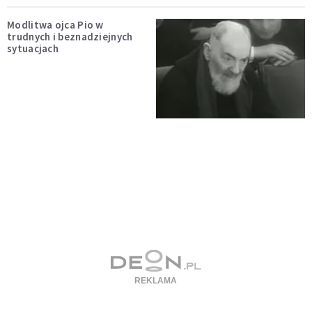
Modlitwa ojca Pio w
trudnych i beznadziejnych
sytuacjach