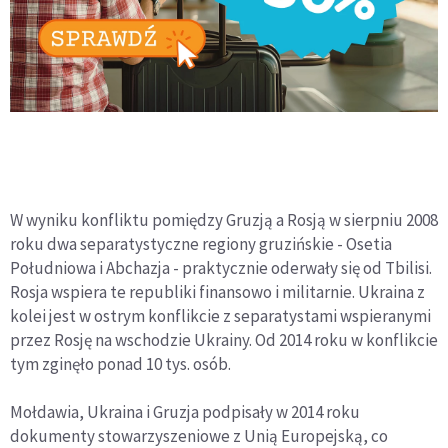
W wyniku konfliktu pomiędzy Gruzją a Rosją w sierpniu 2008
roku dwa separatystyczne regiony gruzińskie - Osetia
Południowa i Abchazja - praktycznie oderwały się od Tbilisi.
Rosja wspiera te republiki finansowo i militarnie. Ukraina z
kolei jest w ostrym konflikcie z separatystami wspieranymi
przez Rosję na wschodzie Ukrainy. Od 2014 roku w konflikcie
tym zginęło ponad 10 tys. osób.
Mołdawia, Ukraina i Gruzja podpisały w 2014 roku
dokumenty stowarzyszeniowe z Unią Europejską, co