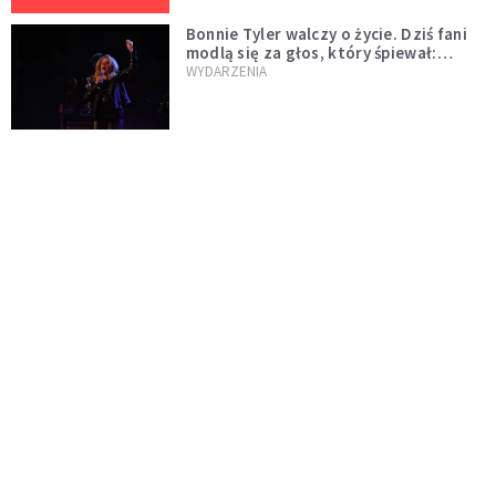
Bonnie Tyler walczy o życie. Dziś fani
modlą się za głos, który śpiewał:
"Lord, help me"
WYDARZENIA