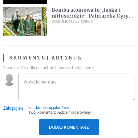
Bomba atomowa to „łaska i
miłosierdzie”. Patriarcha Cyryl
wychwala Putina
WIADOMOŚCI ZE ŚWIATA
SKOMENTUJ ARTYKUŁ
Szwecja: Ośrodki dla uchodźców nie będą jawne
Zaloguj się
lub
skomentuj jako Gość
Twój komentarz będzie moderowany
DODAJ KOMENTARZ