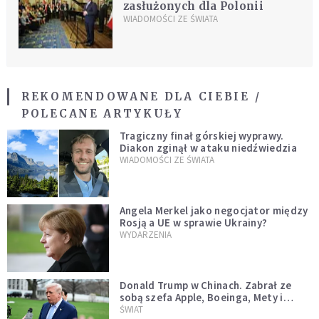
zasłużonych dla Polonii
WIADOMOŚCI ZE ŚWIATA
REKOMENDOWANE DLA CIEBIE /
POLECANE ARTYKUŁY
Tragiczny finał górskiej wyprawy.
Diakon zginął w ataku niedźwiedzia
WIADOMOŚCI ZE ŚWIATA
Angela Merkel jako negocjator między
Rosją a UE w sprawie Ukrainy?
WYDARZENIA
Donald Trump w Chinach. Zabrał ze
sobą szefa Apple, Boeinga, Mety i
Muska
ŚWIAT