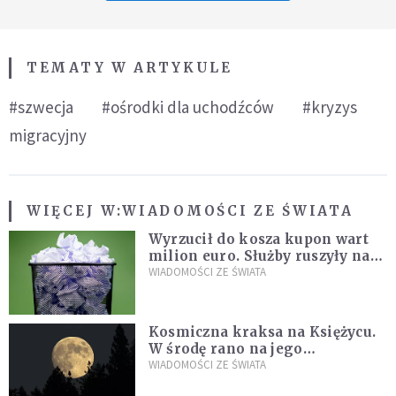
TEMATY W ARTYKULE
#szwecja
#ośrodki dla uchodźców
#kryzys
migracyjny
WIĘCEJ W:
WIADOMOŚCI ZE ŚWIATA
Wyrzucił do kosza kupon wart
milion euro. Służby ruszyły na
poszukiwania
WIADOMOŚCI ZE ŚWIATA
Kosmiczna kraksa na Księżycu.
W środę rano na jego
powierzchni dojdzie do
WIADOMOŚCI ZE ŚWIATA
niezwykłego zdarzenia