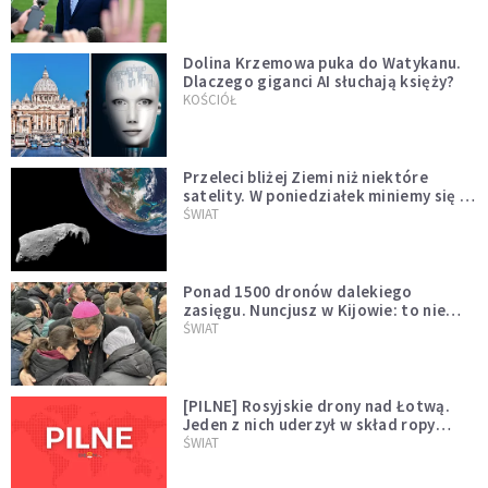
Dolina Krzemowa puka do Watykanu.
Dlaczego giganci AI słuchają księży?
KOŚCIÓŁ
Przeleci bliżej Ziemi niż niektóre
satelity. W poniedziałek miniemy się z
asteroidą, która poprzedzi znacznie
ŚWIAT
większego "gościa"
Ponad 1500 dronów dalekiego
zasięgu. Nuncjusz w Kijowie: to nie
wygląda na wolę zakończenia wojny
ŚWIAT
[PILNE] Rosyjskie drony nad Łotwą.
Jeden z nich uderzył w skład ropy
naftowej
ŚWIAT