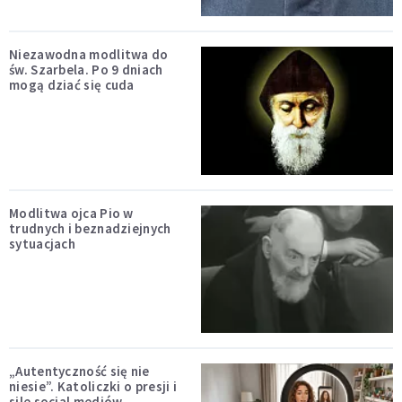
Niezawodna modlitwa do
św. Szarbela. Po 9 dniach
mogą dziać się cuda
Modlitwa ojca Pio w
trudnych i beznadziejnych
sytuacjach
„Autentyczność się nie
niesie”. Katoliczki o presji i
sile social mediów