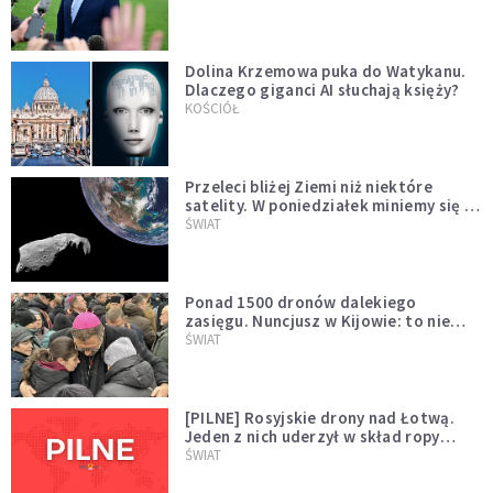
Dolina Krzemowa puka do Watykanu.
Dlaczego giganci AI słuchają księży?
KOŚCIÓŁ
Przeleci bliżej Ziemi niż niektóre
satelity. W poniedziałek miniemy się z
asteroidą, która poprzedzi znacznie
ŚWIAT
większego "gościa"
Ponad 1500 dronów dalekiego
zasięgu. Nuncjusz w Kijowie: to nie
wygląda na wolę zakończenia wojny
ŚWIAT
[PILNE] Rosyjskie drony nad Łotwą.
Jeden z nich uderzył w skład ropy
naftowej
ŚWIAT