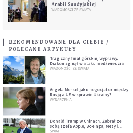
Arabii Saudyjskiej
WIADOMOŚCI ZE ŚWIATA
REKOMENDOWANE DLA CIEBIE /
POLECANE ARTYKUŁY
Tragiczny finał górskiej wyprawy.
Diakon zginął w ataku niedźwiedzia
WIADOMOŚCI ZE ŚWIATA
Angela Merkel jako negocjator między
Rosją a UE w sprawie Ukrainy?
WYDARZENIA
Donald Trump w Chinach. Zabrał ze
sobą szefa Apple, Boeinga, Mety i
Muska
ŚWIAT