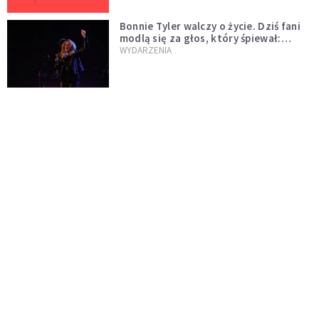
Bonnie Tyler walczy o życie. Dziś fani
modlą się za głos, który śpiewał:
"Lord, help me"
WYDARZENIA