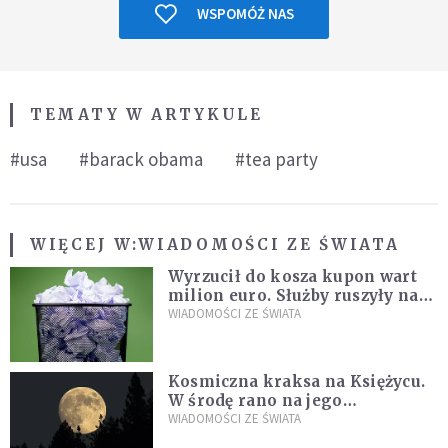
WSPOMÓŻ NAS
TEMATY W ARTYKULE
#usa
#barack obama
#tea party
WIĘCEJ W:
WIADOMOŚCI ZE ŚWIATA
Wyrzucił do kosza kupon wart
milion euro. Służby ruszyły na
poszukiwania
WIADOMOŚCI ZE ŚWIATA
Kosmiczna kraksa na Księżycu.
W środę rano na jego
powierzchni dojdzie do
WIADOMOŚCI ZE ŚWIATA
niezwykłego zdarzenia