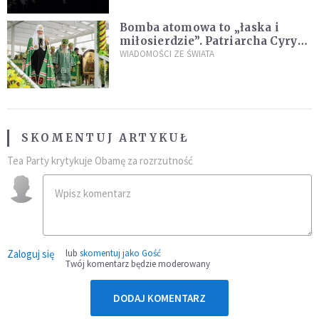
Bomba atomowa to „łaska i
miłosierdzie”. Patriarcha Cyryl
wychwala Putina
WIADOMOŚCI ZE ŚWIATA
SKOMENTUJ ARTYKUŁ
Tea Party krytykuje Obamę za rozrzutność
Zaloguj się
lub
skomentuj jako Gość
Twój komentarz będzie moderowany
DODAJ KOMENTARZ