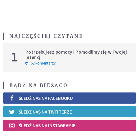
NAJCZĘŚCIEJ CZYTANE
1
Potrzebujesz pomocy? Pomodlimy się w Twojej
intencji
62 komentarzy
BĄDŹ NA BIEŻĄCO
ŚLEDŹ NAS NA FACEBOOKU
ŚLEDŹ NAS NA TWITTERZE
ŚLEDŹ NAS NA INSTAGRAMIE