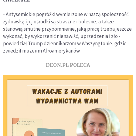
- Antysemickie pogróżki wymierzone w naszą społeczność
żydowską i jej ośrodki są straszne i bolesne, a także
stanowią smutne przypomnienie, jaką pracę trzeba jeszcze
wykonać, by wykorzenić nienawiść, uprzedzenia i zło -
powiedział Trump dziennikarzom w Waszyngtonie, gdzie
zwiedził muzeum Afroamerykanów.
DEON.PL POLECA