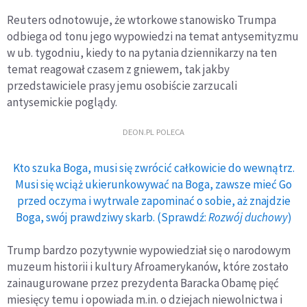
Reuters odnotowuje, że wtorkowe stanowisko Trumpa
odbiega od tonu jego wypowiedzi na temat antysemityzmu
w ub. tygodniu, kiedy to na pytania dziennikarzy na ten
temat reagował czasem z gniewem, tak jakby
przedstawiciele prasy jemu osobiście zarzucali
antysemickie poglądy.
DEON.PL POLECA
Kto szuka Boga, musi się zwrócić całkowicie do wewnątrz.
Musi się wciąż ukierunkowywać na Boga, zawsze mieć Go
przed oczyma i wytrwale zapominać o sobie, aż znajdzie
Boga, swój prawdziwy skarb. (Sprawdź:
Rozwój duchowy
)
Trump bardzo pozytywnie wypowiedział się o narodowym
muzeum historii i kultury Afroamerykanów, które zostało
zainaugurowane przez prezydenta Baracka Obamę pięć
miesięcy temu i opowiada m.in. o dziejach niewolnictwa i