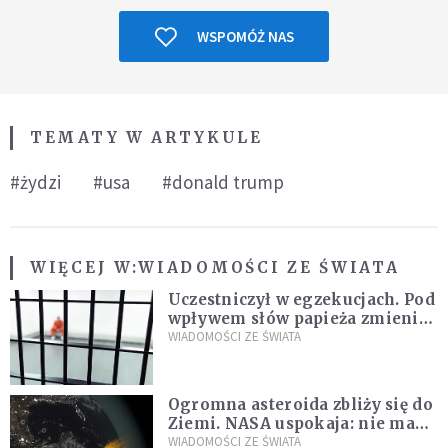
WSPOMÓŻ NAS
TEMATY W ARTYKULE
#żydzi
#usa
#donald trump
WIĘCEJ W:
WIADOMOŚCI ZE ŚWIATA
Uczestniczył w egzekucjach. Pod
wpływem słów papieża zmienił
zdanie
WIADOMOŚCI ZE ŚWIATA
Ogromna asteroida zbliży się do
Ziemi. NASA uspokaja: nie ma
zagrożenia
WIADOMOŚCI ZE ŚWIATA