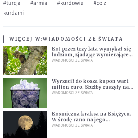
#turcja
#armia
#kurdowie
#co z
kurdami
WIĘCEJ W:
WIADOMOŚCI ZE ŚWIATA
Kot przez trzy lata wymykał się
ludziom, zjadając wymierające
kaczki. W końcu popełnił
WIADOMOŚCI ZE ŚWIATA
fatalny błąd
Wyrzucił do kosza kupon wart
milion euro. Służby ruszyły na
poszukiwania
WIADOMOŚCI ZE ŚWIATA
Kosmiczna kraksa na Księżycu.
W środę rano na jego
powierzchni dojdzie do
WIADOMOŚCI ZE ŚWIATA
niezwykłego zdarzenia