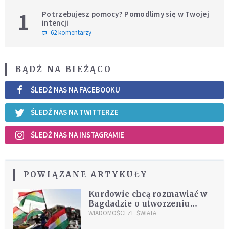
1
Potrzebujesz pomocy? Pomodlimy się w Twojej
intencji
62 komentarzy
BĄDŹ NA BIEŻĄCO
ŚLEDŹ NAS NA FACEBOOKU
ŚLEDŹ NAS NA TWITTERZE
ŚLEDŹ NAS NA INSTAGRAMIE
POWIĄZANE ARTYKUŁY
Kurdowie chcą rozmawiać w
Bagdadzie o utworzeniu
nowego rządu
WIADOMOŚCI ZE ŚWIATA