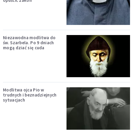
opuścić zakon
Niezawodna modlitwa do
św. Szarbela. Po 9 dniach
mogą dziać się cuda
Modlitwa ojca Pio w
trudnych i beznadziejnych
sytuacjach