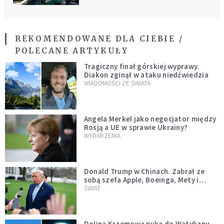
REKOMENDOWANE DLA CIEBIE /
POLECANE ARTYKUŁY
Tragiczny finał górskiej wyprawy.
Diakon zginął w ataku niedźwiedzia
WIADOMOŚCI ZE ŚWIATA
Angela Merkel jako negocjator między
Rosją a UE w sprawie Ukrainy?
WYDARZENIA
Donald Trump w Chinach. Zabrał ze
sobą szefa Apple, Boeinga, Mety i
Muska
ŚWIAT
Dolina Krzemowa puka do Watykanu.