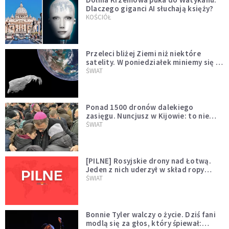
Dlaczego giganci AI słuchają księży?
KOŚCIÓŁ
Przeleci bliżej Ziemi niż niektóre
satelity. W poniedziałek miniemy się z
asteroidą, która poprzedzi znacznie
ŚWIAT
większego "gościa"
Ponad 1500 dronów dalekiego
zasięgu. Nuncjusz w Kijowie: to nie
wygląda na wolę zakończenia wojny
ŚWIAT
[PILNE] Rosyjskie drony nad Łotwą.
Jeden z nich uderzył w skład ropy
naftowej
ŚWIAT
Bonnie Tyler walczy o życie. Dziś fani
modlą się za głos, który śpiewał: