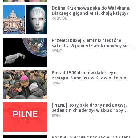
Dolina Krzemowa puka do Watykanu.
Dlaczego giganci AI słuchają księży?
KOŚCIÓŁ
Przeleci bliżej Ziemi niż niektóre
satelity. W poniedziałek miniemy się z
asteroidą, która poprzedzi znacznie
ŚWIAT
większego "gościa"
Ponad 1500 dronów dalekiego
zasięgu. Nuncjusz w Kijowie: to nie
wygląda na wolę zakończenia wojny
ŚWIAT
[PILNE] Rosyjskie drony nad Łotwą.
Jeden z nich uderzył w skład ropy
naftowej
ŚWIAT
Bonnie Tyler walczy o życie. Dziś fani