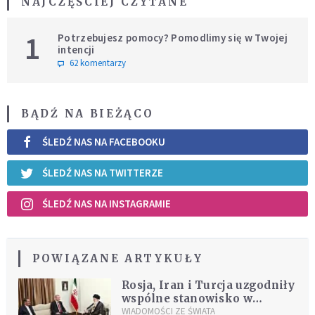
NAJCZĘŚCIEJ CZYTANE
1
Potrzebujesz pomocy? Pomodlimy się w Twojej
intencji
62 komentarzy
BĄDŹ NA BIEŻĄCO
ŚLEDŹ NAS NA FACEBOOKU
ŚLEDŹ NAS NA TWITTERZE
ŚLEDŹ NAS NA INSTAGRAMIE
POWIĄZANE ARTYKUŁY
Rosja, Iran i Turcja uzgodniły
wspólne stanowisko w
sprawie Syrii
WIADOMOŚCI ZE ŚWIATA