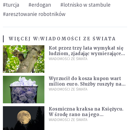
#turcja
#erdogan
#lotnisko w stambule
#aresztowanie robotników
WIĘCEJ W:
WIADOMOŚCI ZE ŚWIATA
Kot przez trzy lata wymykał się
ludziom, zjadając wymierające
kaczki. W końcu popełnił
WIADOMOŚCI ZE ŚWIATA
fatalny błąd
Wyrzucił do kosza kupon wart
milion euro. Służby ruszyły na
poszukiwania
WIADOMOŚCI ZE ŚWIATA
Kosmiczna kraksa na Księżycu.
W środę rano na jego
powierzchni dojdzie do
WIADOMOŚCI ZE ŚWIATA
niezwykłego zdarzenia