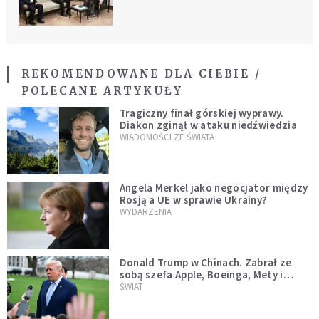
REKOMENDOWANE DLA CIEBIE /
POLECANE ARTYKUŁY
Tragiczny finał górskiej wyprawy.
Diakon zginął w ataku niedźwiedzia
WIADOMOŚCI ZE ŚWIATA
Angela Merkel jako negocjator między
Rosją a UE w sprawie Ukrainy?
WYDARZENIA
Donald Trump w Chinach. Zabrał ze
sobą szefa Apple, Boeinga, Mety i
Muska
ŚWIAT