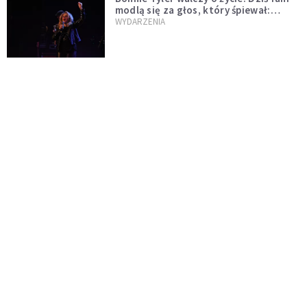
modlą się za głos, który śpiewał:
"Lord, help me"
WYDARZENIA