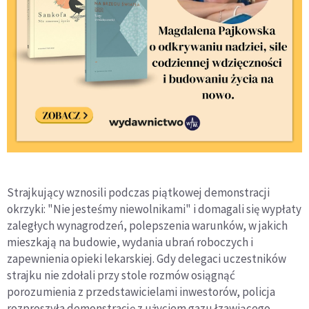
Strajkujący wznosili podczas piątkowej demonstracji
okrzyki: "Nie jesteśmy niewolnikami" i domagali się wypłaty
zaległych wynagrodzeń, polepszenia warunków, w jakich
mieszkają na budowie, wydania ubrań roboczych i
zapewnienia opieki lekarskiej. Gdy delegaci uczestników
strajku nie zdołali przy stole rozmów osiągnąć
porozumienia z przedstawicielami inwestorów, policja
rozproszyła demonstrację z użyciem gazu łzawiącego.