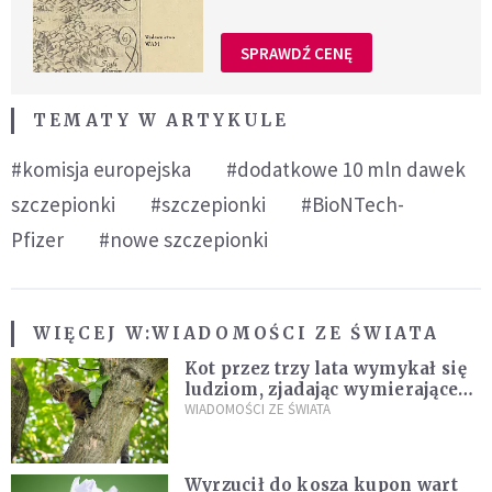
SPRAWDŹ CENĘ
TEMATY W ARTYKULE
#komisja europejska
#dodatkowe 10 mln dawek
szczepionki
#szczepionki
#BioNTech-
Pfizer
#nowe szczepionki
WIĘCEJ W:
WIADOMOŚCI ZE ŚWIATA
Kot przez trzy lata wymykał się
ludziom, zjadając wymierające
kaczki. W końcu popełnił
WIADOMOŚCI ZE ŚWIATA
fatalny błąd
Wyrzucił do kosza kupon wart