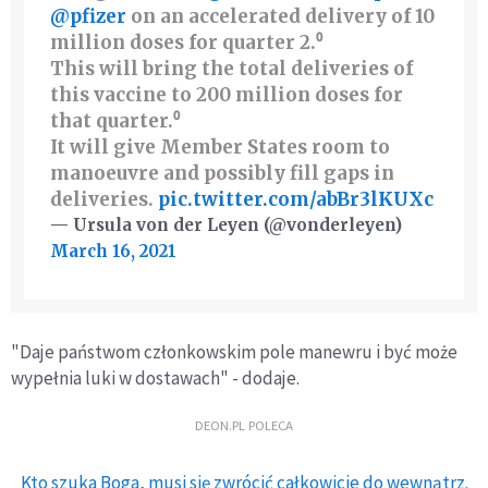
@pfizer
on an accelerated delivery of 10
million doses for quarter 2.⁰
This will bring the total deliveries of
this vaccine to 200 million doses for
that quarter.⁰
It will give Member States room to
manoeuvre and possibly fill gaps in
deliveries.
pic.twitter.com/abBr3lKUXc
— Ursula von der Leyen (@vonderleyen)
March 16, 2021
"Daje państwom członkowskim pole manewru i być może
wypełnia luki w dostawach" - dodaje.
DEON.PL POLECA
Kto szuka Boga, musi się zwrócić całkowicie do wewnątrz.