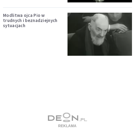
Modlitwa ojca Pio w
trudnych i beznadziejnych
sytuacjach