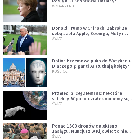
Rosją a UE w sprawie Ukrainy?
WYDARZENIA
Donald Trump w Chinach. Zabrał ze
sobą szefa Apple, Boeinga, Mety i
Muska
ŚWIAT
Dolina Krzemowa puka do Watykanu.
Dlaczego giganci AI słuchają księży?
KOŚCIÓŁ
Przeleci bliżej Ziemi niż niektóre
satelity. W poniedziałek miniemy się z
asteroidą, która poprzedzi znacznie
ŚWIAT
większego "gościa"
Ponad 1500 dronów dalekiego
zasięgu. Nuncjusz w Kijowie: to nie
wygląda na wolę zakończenia wojny
ŚWIAT