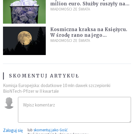
milion euro. Służby ruszyły na
poszukiwania
WIADOMOŚCI ZE ŚWIATA
Kosmiczna kraksa na Księżycu.
W środę rano na jego
powierzchni dojdzie do
WIADOMOŚCI ZE ŚWIATA
niezwykłego zdarzenia
SKOMENTUJ ARTYKUŁ
Komisja Europejska: dodatkowe 10 mln dawek szczepionki
BioNTech-Pfizer w II kwartale
Zaloguj się
lub
skomentuj jako Gość