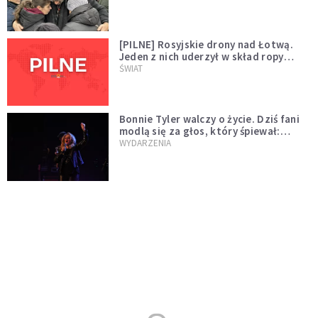
[PILNE] Rosyjskie drony nad Łotwą.
Jeden z nich uderzył w skład ropy
naftowej
ŚWIAT
Bonnie Tyler walczy o życie. Dziś fani
modlą się za głos, który śpiewał:
"Lord, help me"
WYDARZENIA