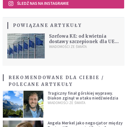
ŚLEDŹ NAS NA INSTAGRAMIE
POWIĄZANE ARTYKUŁY
Szefowa KE: od kwietnia
dostawy szczepionek dla UE
"podwoją się"
WIADOMOŚCI ZE ŚWIATA
REKOMENDOWANE DLA CIEBIE /
POLECANE ARTYKUŁY
Tragiczny finał górskiej wyprawy.
Diakon zginął w ataku niedźwiedzia
WIADOMOŚCI ZE ŚWIATA
Angela Merkel jako negocjator między