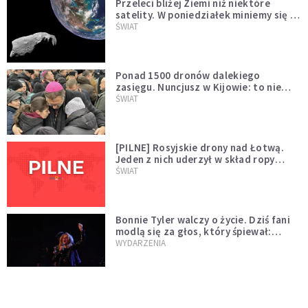
Przeleci bliżej Ziemi niż niektóre
satelity. W poniedziałek miniemy się z
asteroidą, która poprzedzi znacznie
ŚWIAT
większego "gościa"
Ponad 1500 dronów dalekiego
zasięgu. Nuncjusz w Kijowie: to nie
wygląda na wolę zakończenia wojny
ŚWIAT
[PILNE] Rosyjskie drony nad Łotwą.
Jeden z nich uderzył w skład ropy
naftowej
ŚWIAT
Bonnie Tyler walczy o życie. Dziś fani
modlą się za głos, który śpiewał:
"Lord, help me"
WYDARZENIA