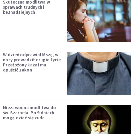
Skuteczna modlitwa w
sprawach trudnych i
beznadziejnych
W dzień odprawiał Mszę, w
nocy prowadził drugie życie.
Przełożony kazał mu
opuścić zakon
Niezawodna modlitwa do
św. Szarbela. Po 9 dniach
mogą dziać się cuda