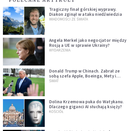
POLECANE ARTYKUŁY
Tragiczny finał górskiej wyprawy.
Diakon zginął w ataku niedźwiedzia
WIADOMOŚCI ZE ŚWIATA
Angela Merkel jako negocjator między
Rosją a UE w sprawie Ukrainy?
WYDARZENIA
Donald Trump w Chinach. Zabrał ze
sobą szefa Apple, Boeinga, Mety i
Muska
ŚWIAT
Dolina Krzemowa puka do Watykanu.
Dlaczego giganci AI słuchają księży?
KOŚCIÓŁ