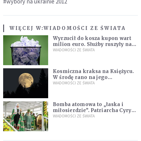
#wybory na ukrainie 2012
WIĘCEJ W:
WIADOMOŚCI ZE ŚWIATA
Wyrzucił do kosza kupon wart
milion euro. Służby ruszyły na
poszukiwania
WIADOMOŚCI ZE ŚWIATA
Kosmiczna kraksa na Księżycu.
W środę rano na jego
powierzchni dojdzie do
WIADOMOŚCI ZE ŚWIATA
niezwykłego zdarzenia
Bomba atomowa to „łaska i
miłosierdzie”. Patriarcha Cyryl
wychwala Putina
WIADOMOŚCI ZE ŚWIATA