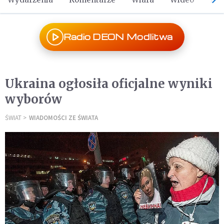
Radio DEON Modlitwa
Ukraina ogłosiła oficjalne wyniki
wyborów
ŚWIAT
WIADOMOŚCI ZE ŚWIATA