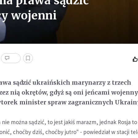
 ma prawa sądzić
cy wojenni
awa sądzić ukraińskich marynarzy z trzech
zez nią okrętów, gdyż są oni jeńcami wojenn
wtorek minister spraw zagranicznych Ukrain
ie można sądzić, to jest jakiś marazm, jednak Rosja to 
nić, choćby dziś, choćby jutro" - powiedział w stacji te