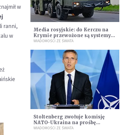
znajmił w
ej
i ranni,
Media rosyjskie: do Kerczu na
talu w
Krymie przewożone są systemy
rakietowe Bał. Mogą one
WIADOMOŚCI ZE ŚWIATA
zniszczyć każdy okręt ukraiński
eż
ińskie
Stoltenberg zwołuje komisję
NATO-Ukraina na prośbę
Poroszenki
WIADOMOŚCI ZE ŚWIATA