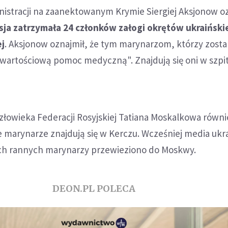
inistracji na zaanektowanym Krymie Siergiej Aksjonow o
sja zatrzymała 24 członków załogi okrętów ukraiński
j
. Aksjonow oznajmił, że tym marynarzom, którzy zostal
artościową pomoc medyczną". Znajdują się oni w szpi
złowieka Federacji Rosyjskiej Tatiana Moskalkowa równi
 marynarze znajdują się w Kerczu. Wcześniej media ukra
ych rannych marynarzy przewieziono do Moskwy.
DEON.PL POLECA