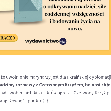
 że uwolnienie marynarzy jest dla ukraińskiej dyplomacj
adzimy rozmowy z Czerwonym Krzyżem, bo nasi chło
onała wobec nich kilku aktów agresji i Czerwony Krzyż p
aangażować" - podkreślił.