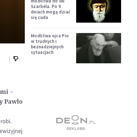
modlitwa do św.
Szarbela. Po 9
dniach mogą dziać
się cuda
Modlitwa ojca Pio
w trudnych i
beznadziejnych
sytuacjach
ymi -
y Pawło
robi.
lewizyjnej