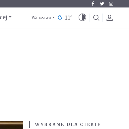
11
°
cej
Warszawa
WYBRANE DLA CIEBIE