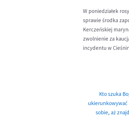
W poniedziałek ros
sprawie środka za
Kerczeńskiej maryna
zwolnienie za kauc
incydentu w Cieśnin
Kto szuka Bo
ukierunkowywać n
sobie, aż znaj