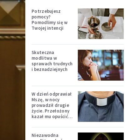
Potrzebujesz
pomocy?
Pomodlimy się w
Twojej intencji
Skuteczna
modlitwa w
sprawach trudnych
i beznadziejnych
W dzień odprawiał
Mszę, w nocy
prowadził drugie
życie. Przełożony
kazał mu opuścić
zakon
Niezawodna