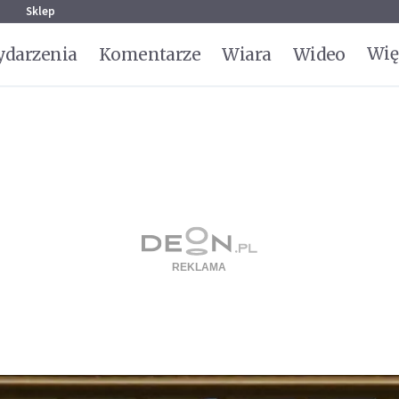
g
Sklep
Wię
darzenia
Komentarze
Wiara
Wideo