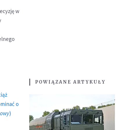
ecyzję w
y
elnego
POWIĄZANE ARTYKUŁY
ciąż
ominać o
howy
)