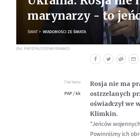
Ukraina: Rosja nie
marynarzy - to jeń
ŚWIAT
WIADOMOŚCI ZE ŚWIATA
(fot. PAP/EPA/STEPAN FRANKO)
7 lat temu
Rosja nie ma pr
ostrzelanych pr
PAP / kk
oświadczył we 
Klimkin.
"Jeńców wojennych n
Powinniśmy ich obro