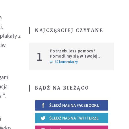
a
i,
NAJCZĘŚCIEJ CZYTANE
 plakaty z
ciw
Potrzebujesz pomocy?
1
Pomodlimy się w Twojej
intencji
62 komentarzy
agami
ncja
BĄDŹ NA BIEŻĄCO
i".
ŚLEDŹ NAS NA FACEBOOKU
i
ŚLEDŹ NAS NA TWITTERZE
ciwko