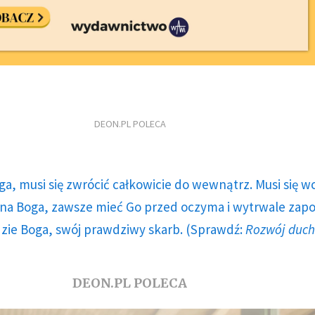
DEON.PL POLECA
ga, musi się zwrócić całkowicie do wewnątrz. Musi się w
a Boga, zawsze mieć Go przed oczyma i wytrwale zap
dzie Boga, swój prawdziwy skarb. (Sprawdź:
Rozwój duc
DEON.PL POLECA