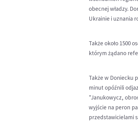
obecnej władzy. Do
Ukrainie i uznania r
Także około 1500 o
którym żądano refe
Także w Doniecku p
minut opóźnili odja
"Janukowycz, obroń
wyjście na peron p
przedstawicielami s