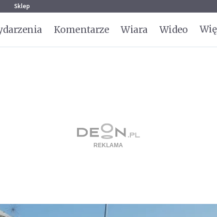
g
Sklep
Wię
darzenia
Komentarze
Wiara
Wideo