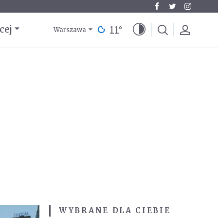
11
°
cej
Warszawa
WYBRANE DLA CIEBIE