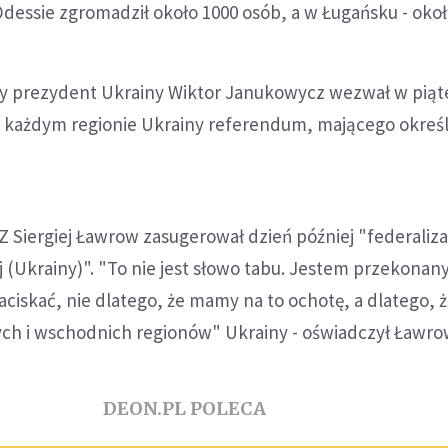
Odessie zgromadził około 1000 osób, a w Ługańsku - około
y prezydent Ukrainy Wiktor Janukowycz wezwał w piąt
każdym regionie Ukrainy referendum, mającego określi
Z Siergiej Ławrow zasugerował dzień później "federaliza
j (Ukrainy)". "To nie jest słowo tabu. Jestem przekonany
ciskać, nie dlatego, że mamy na to ochotę, a dlatego, że
ch i wschodnich regionów" Ukrainy - oświadczył Ławro
DEON.PL POLECA