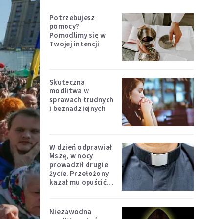
Potrzebujesz
pomocy?
Pomodlimy się w
Twojej intencji
Skuteczna
modlitwa w
sprawach trudnych
i beznadziejnych
W dzień odprawiał
Mszę, w nocy
prowadził drugie
życie. Przełożony
kazał mu opuścić
zakon
Niezawodna