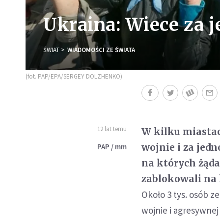
Ukraina: Wiece za j
ŚWIAT
WIADOMOŚCI ZE ŚWIATA
(fot. PAP/EPA/SERGEY DOLZHENKO)
12 lat temu
W kilku miastac
wojnie i za jed
PAP / mm
na których żąda
zablokowali na
Około 3 tys. osób z
wojnie i agresywnej