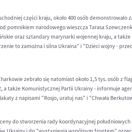
chodniej części kraju, około 400 osób demonstrowało z
pod pomnikiem narodowego wieszcza Tarasa Szewczenk
aińskie oraz sztandary marynarki wojennej kraju, a także
zenie to zamożna i silna Ukraina" i "Dzieci wojny - prze
harkowie zebrało się natomiast około 1,5 tys. osób z fl
R, a także Komunistycznej Partii Ukrainy - informuje age
katy z napisami "Rosjo, uratuj nas" i "Chwała Berkutow
ceny do stworzenia rady koordynacyjnej południowych 
w Ukrainy i do "wystąpienia wspólnym frontem" prze