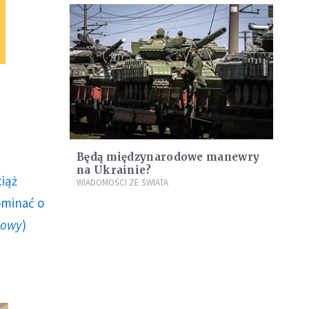
Będą międzynarodowe manewry
na Ukrainie?
ciąż
WIADOMOŚCI ZE ŚWIATA
ominać o
howy
)