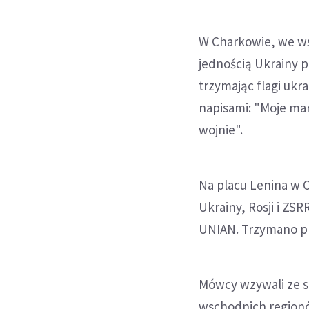
W Charkowie, we ws
jednością Ukrainy 
trzymając flagi ukr
napisami: "Moje mar
wojnie".
Na placu Lenina w C
Ukrainy, Rosji i ZSR
UNIAN. Trzymano pla
Mówcy wzywali ze s
wschodnich regionó