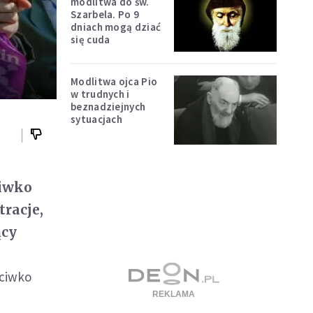
modlitwa do św.
Szarbela. Po 9
dniach mogą dziać
się cuda
Modlitwa ojca Pio
w trudnych i
beznadziejnych
sytuacjach
ciwko
tracje,
ący
eciwko