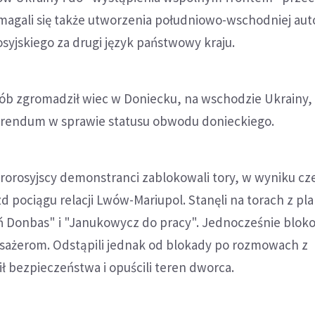
magali się także utworzenia południowo-wschodniej aut
osyjskiego za drugi język państwowy kraju.
sób zgromadził wiec w Doniecku, na wschodzie Ukrainy,
rendum w sprawie statusu obwodu donieckiego.
rorosyjscy demonstranci zablokowali tory, w wyniku cz
zd pociągu relacji Lwów-Mariupol. Stanęli na torach z pl
 Donbas" i "Janukowycz do pracy". Jednocześnie bloko
asażerom. Odstąpili jednak od blokady po rozmowach z
ił bezpieczeństwa i opuścili teren dworca.