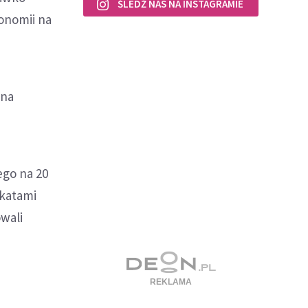
ŚLEDŹ NAS NA INSTAGRAMIE
onomii na
 na
ego na 20
akatami
wali