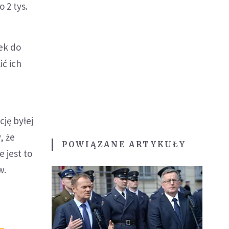
 2 tys.
ek do
ć ich
cję byłej
, że
POWIĄZANE ARTYKUŁY
 jest to
w.