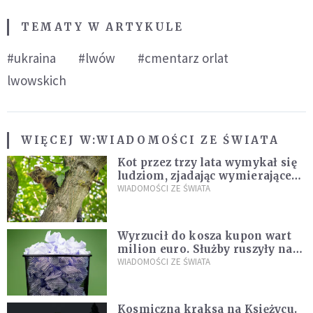
TEMATY W ARTYKULE
#ukraina
#lwów
#cmentarz orlat
lwowskich
WIĘCEJ W:
WIADOMOŚCI ZE ŚWIATA
Kot przez trzy lata wymykał się
ludziom, zjadając wymierające
kaczki. W końcu popełnił
WIADOMOŚCI ZE ŚWIATA
fatalny błąd
Wyrzucił do kosza kupon wart
milion euro. Służby ruszyły na
poszukiwania
WIADOMOŚCI ZE ŚWIATA
Kosmiczna kraksa na Księżycu.