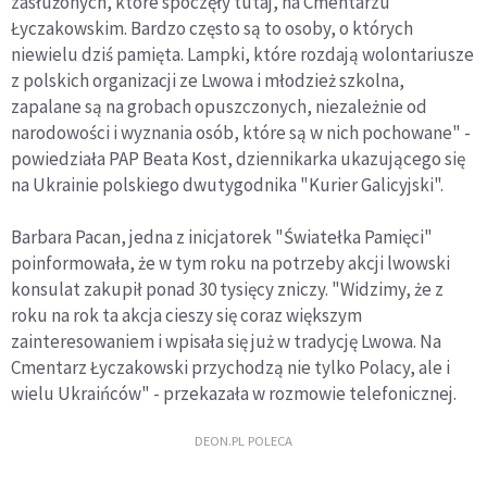
zasłużonych, które spoczęły tutaj, na Cmentarzu
Łyczakowskim. Bardzo często są to osoby, o których
niewielu dziś pamięta. Lampki, które rozdają wolontariusze
z polskich organizacji ze Lwowa i młodzież szkolna,
zapalane są na grobach opuszczonych, niezależnie od
narodowości i wyznania osób, które są w nich pochowane" -
powiedziała PAP Beata Kost, dziennikarka ukazującego się
na Ukrainie polskiego dwutygodnika "Kurier Galicyjski".
Barbara Pacan, jedna z inicjatorek "Światełka Pamięci"
poinformowała, że w tym roku na potrzeby akcji lwowski
konsulat zakupił ponad 30 tysięcy zniczy. "Widzimy, że z
roku na rok ta akcja cieszy się coraz większym
zainteresowaniem i wpisała się już w tradycję Lwowa. Na
Cmentarz Łyczakowski przychodzą nie tylko Polacy, ale i
wielu Ukraińców" - przekazała w rozmowie telefonicznej.
DEON.PL POLECA