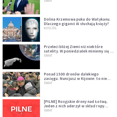
Muska
ŚWIAT
Dolina Krzemowa puka do Watykanu.
Dlaczego giganci AI słuchają księży?
KOŚCIÓŁ
Przeleci bliżej Ziemi niż niektóre
satelity. W poniedziałek miniemy się z
asteroidą, która poprzedzi znacznie
ŚWIAT
większego "gościa"
Ponad 1500 dronów dalekiego
zasięgu. Nuncjusz w Kijowie: to nie
wygląda na wolę zakończenia wojny
ŚWIAT
[PILNE] Rosyjskie drony nad Łotwą.
Jeden z nich uderzył w skład ropy
naftowej
ŚWIAT