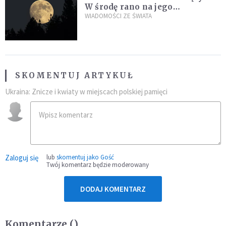
W środę rano na jego
powierzchni dojdzie do
WIADOMOŚCI ZE ŚWIATA
niezwykłego zdarzenia
SKOMENTUJ ARTYKUŁ
Ukraina: Znicze i kwiaty w miejscach polskiej pamięci
Zaloguj się
lub
skomentuj jako Gość
Twój komentarz będzie moderowany
DODAJ KOMENTARZ
Komentarze (
)