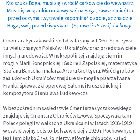
Kto szuka Boga, musi się zwrócić całkowicie do wewnątrz.
Musi się wciąż ukierunkowywać na Boga, zawsze mieć Go
przed oczyma i wytrwale zapominać o sobie, aż znajdzie
Boga, swój prawdziwy skarb. (Sprawdź:
Rozwój duchowy
)
Cmentarz Łyczakowski został założony w 1786 r. Spoczywa
tu wielu znanych Polaków i Ukraińców oraz przedstawiciele
innych narodowości. W nekropolii tej znajdują się m.in.
mogiły Marii Konopnickiej i Gabrieli Zapolskiej, matematyka
Stefana Banacha i malarza Artura Grottgera. Wśród grobów
zasłużonych Ukraińców znajduje się mogiła pisarza Iwana
Franki, śpiewaczki operowej Salomei Kruszelnickiej i
kompozytora Stanisława Ludkewycza.
W bezpośrednim sąsiedztwie Cmentarza Łyczakowskiego
znajduje się Cmentarz Obrońców Lwowa. Spoczywają tam
Polacy polegli w walkach z Ukraińcami w latach 1918-1919 i
w czasie wojny polsko-bolszewickiej z 1920 r. Pochowanych
jest tam blisko 3 tys. żołnierzy, głównie chłopców - stąd