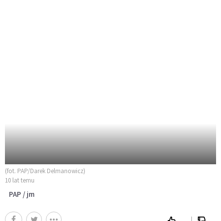
(fot. PAP/Darek Delmanowicz)
10 lat temu
PAP / jm