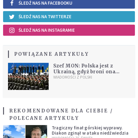
ŚLEDŹ NAS NA FACEBOOKU
ŚLEDŹ NAS NA TWITTERZE
ŚLEDŹ NAS NA INSTAGRAMIE
POWIĄZANE ARTYKUŁY
Szef MON: Polska jest z
Ukrainą, gdyż broni ona
Europy
WIADOMOŚCI Z POLSKI
REKOMENDOWANE DLA CIEBIE /
POLECANE ARTYKUŁY
Tragiczny finał górskiej wyprawy.
Diakon zginął w ataku niedźwiedzia