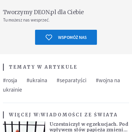
Tworzymy DEON.pl dla Ciebie
Tu możesz nas wesprzeć.
WSPOMÓŻ NAS
TEMATY W ARTYKULE
#rosja
#ukraina
#separatyści
#wojna na
ukrainie
WIĘCEJ W:
WIADOMOŚCI ZE ŚWIATA
Uczestniczył w egzekucjach. Pod
wpływem słów papieża zmienił