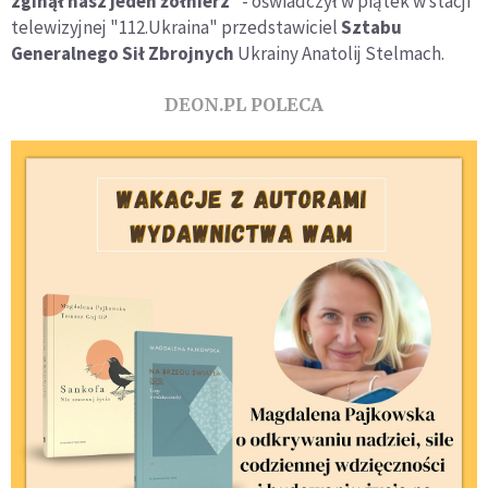
zginął nasz jeden żołnierz
" - oświadczył w piątek w stacji
telewizyjnej "112.Ukraina" przedstawiciel
Sztabu
Generalnego Sił Zbrojnych
Ukrainy Anatolij Stelmach.
DEON.PL POLECA