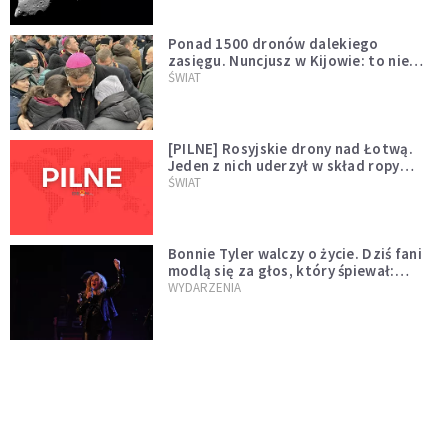
Ponad 1500 dronów dalekiego
zasięgu. Nuncjusz w Kijowie: to nie
wygląda na wolę zakończenia wojny
ŚWIAT
[PILNE] Rosyjskie drony nad Łotwą.
Jeden z nich uderzył w skład ropy
naftowej
ŚWIAT
Bonnie Tyler walczy o życie. Dziś fani
modlą się za głos, który śpiewał:
"Lord, help me"
WYDARZENIA