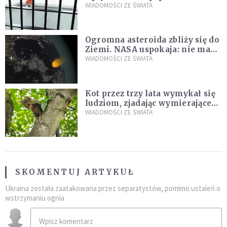
zdanie
WIADOMOŚCI ZE ŚWIATA
Ogromna asteroida zbliży się do
Ziemi. NASA uspokaja: nie ma
zagrożenia
WIADOMOŚCI ZE ŚWIATA
Kot przez trzy lata wymykał się
ludziom, zjadając wymierające
kaczki. W końcu popełnił
WIADOMOŚCI ZE ŚWIATA
fatalny błąd
SKOMENTUJ ARTYKUŁ
Ukraina została zaatakowana przez separatystów, pomimo ustaleń o
wstrzymaniu ognia