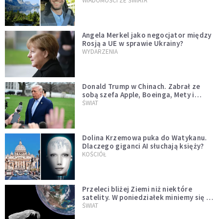
WIADOMOŚCI ZE ŚWIATA
Angela Merkel jako negocjator między
Rosją a UE w sprawie Ukrainy?
WYDARZENIA
Donald Trump w Chinach. Zabrał ze
sobą szefa Apple, Boeinga, Mety i
Muska
ŚWIAT
Dolina Krzemowa puka do Watykanu.
Dlaczego giganci AI słuchają księży?
KOŚCIÓŁ
Przeleci bliżej Ziemi niż niektóre
satelity. W poniedziałek miniemy się z
asteroidą, która poprzedzi znacznie
ŚWIAT
większego "gościa"