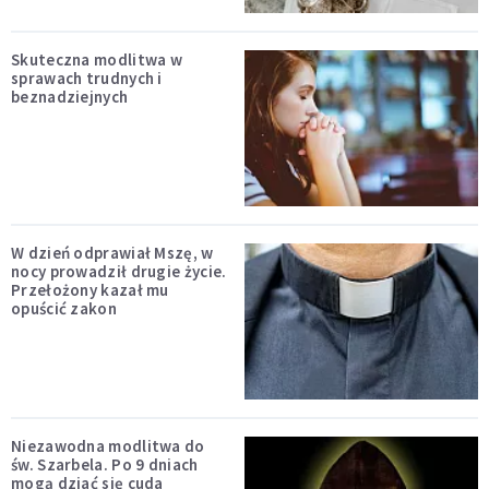
Skuteczna modlitwa w
sprawach trudnych i
beznadziejnych
W dzień odprawiał Mszę, w
nocy prowadził drugie życie.
Przełożony kazał mu
opuścić zakon
Niezawodna modlitwa do
św. Szarbela. Po 9 dniach
mogą dziać się cuda