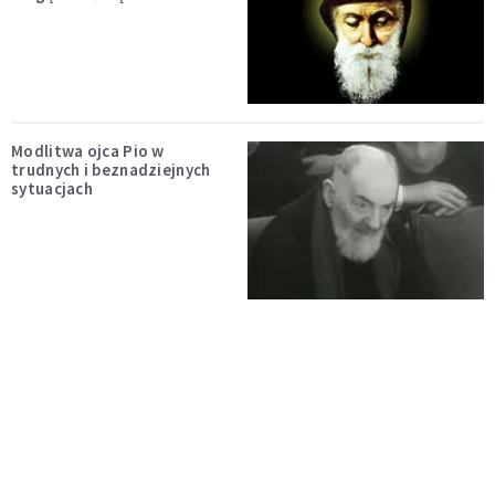
Modlitwa ojca Pio w
trudnych i beznadziejnych
sytuacjach