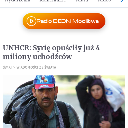
Radio DEON Modlitwa
UNHCR: Syrię opuściły już 4
miliony uchodźców
ŚWIAT
WIADOMOŚCI ZE ŚWIATA