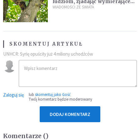
ludziom, zjadając wymierające
kaczki. W końcu popełnił
WIADOMOŚCI ZE ŚWIATA
fatalny błąd
SKOMENTUJ ARTYKUŁ
UNHCR: Syrię opuściły już 4 miliony uchodźców
Zaloguj się
lub
skomentuj jako Gość
Twój komentarz będzie moderowany
DODAJ KOMENTARZ
Komentarze (
)