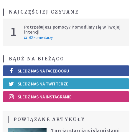
NAJCZĘŚCIEJ CZYTANE
1
Potrzebujesz pomocy? Pomodlimy się w Twojej
intencji
62 komentarzy
BĄDŹ NA BIEŻĄCO
ŚLEDŹ NAS NA FACEBOOKU
ŚLEDŹ NAS NA TWITTERZE
ŚLEDŹ NAS NA INSTAGRAMIE
POWIĄZANE ARTYKUŁY
Turcja: starcia z islamistami