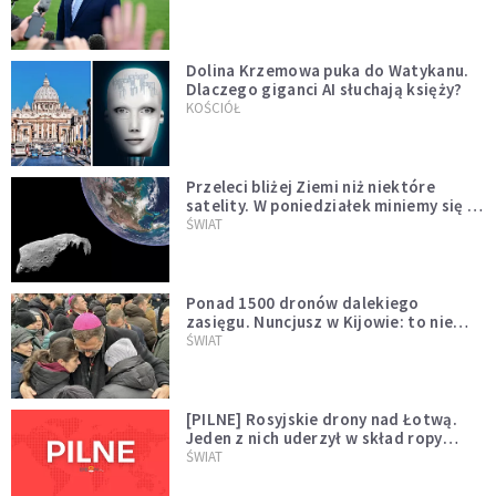
Dolina Krzemowa puka do Watykanu.
Dlaczego giganci AI słuchają księży?
KOŚCIÓŁ
Przeleci bliżej Ziemi niż niektóre
satelity. W poniedziałek miniemy się z
asteroidą, która poprzedzi znacznie
ŚWIAT
większego "gościa"
Ponad 1500 dronów dalekiego
zasięgu. Nuncjusz w Kijowie: to nie
wygląda na wolę zakończenia wojny
ŚWIAT
[PILNE] Rosyjskie drony nad Łotwą.
Jeden z nich uderzył w skład ropy
naftowej
ŚWIAT