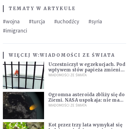
TEMATY W ARTYKULE
#wojna
#turcja
#uchodźcy
#syria
#imigranci
WIĘCEJ W:
WIADOMOŚCI ZE ŚWIATA
Uczestniczył w egzekucjach. Pod
wpływem słów papieża zmienił
zdanie
WIADOMOŚCI ZE ŚWIATA
Ogromna asteroida zbliży się do
Ziemi. NASA uspokaja: nie ma
zagrożenia
WIADOMOŚCI ZE ŚWIATA
Kot przez trzy lata wymykał się