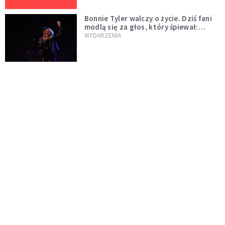
Bonnie Tyler walczy o życie. Dziś fani
modlą się za głos, który śpiewał:
"Lord, help me"
WYDARZENIA