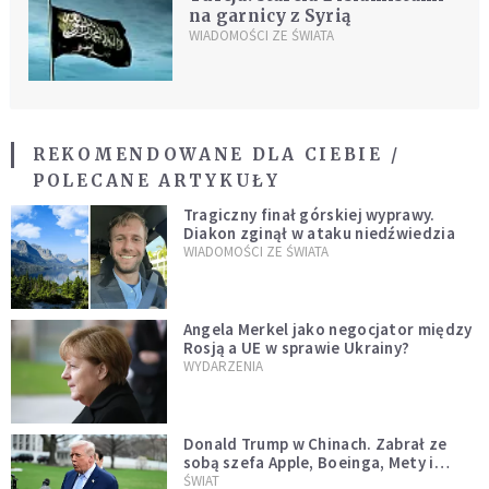
na garnicy z Syrią
WIADOMOŚCI ZE ŚWIATA
REKOMENDOWANE DLA CIEBIE /
POLECANE ARTYKUŁY
Tragiczny finał górskiej wyprawy.
Diakon zginął w ataku niedźwiedzia
WIADOMOŚCI ZE ŚWIATA
Angela Merkel jako negocjator między
Rosją a UE w sprawie Ukrainy?
WYDARZENIA
Donald Trump w Chinach. Zabrał ze
sobą szefa Apple, Boeinga, Mety i
Muska
ŚWIAT