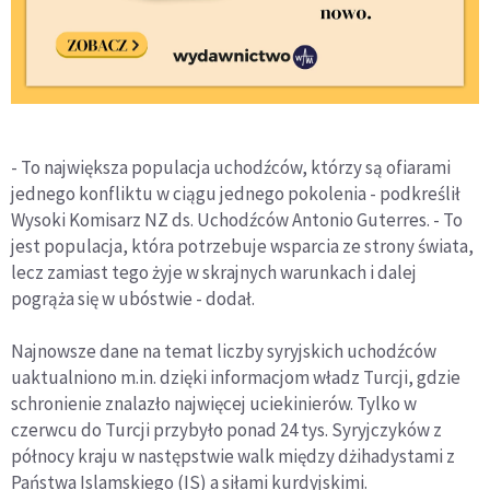
- To największa populacja uchodźców, którzy są ofiarami
jednego konfliktu w ciągu jednego pokolenia - podkreślił
Wysoki Komisarz NZ ds. Uchodźców Antonio Guterres. - To
jest populacja, która potrzebuje wsparcia ze strony świata,
lecz zamiast tego żyje w skrajnych warunkach i dalej
pogrąża się w ubóstwie - dodał.
Najnowsze dane na temat liczby syryjskich uchodźców
uaktualniono m.in. dzięki informacjom władz Turcji, gdzie
schronienie znalazło najwięcej uciekinierów. Tylko w
czerwcu do Turcji przybyło ponad 24 tys. Syryjczyków z
północy kraju w następstwie walk między dżihadystami z
Państwa Islamskiego (IS) a siłami kurdyjskimi.