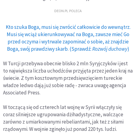
DEON.PL POLECA
Kto szuka Boga, musi się zwrócić całkowicie do wewnątrz.
Musi się wciąż ukierunkowywać na Boga, zawsze mieć Go
przed oczyma i wytrwale zapominać o sobie, aż znajdzie
Boga, swój prawdziwy skarb. (Sprawdź:
Rozwój duchowy
)
W Turcji przebywa obecnie blisko 2 mln Syryjczyków i jest
to największa liczba uchodźców przyjęta przez jeden kraj na
świecie. Z tym kosztownym przedsięwzięciem tureckie
władze ledwo dają już sobie radę - zwraca uwagę agencja
Associated Press.
W toczącą się od czterech lat wojnę w Syrii włączyły się
coraz silniejsze ugrupowania dżihadystyczne, walczące
zarówno z umiarkowanymi rebeliantami, jak też z siłami
rządowymi. W wojnie zginęło już ponad 220 tys. ludzi.