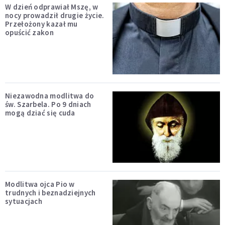
W dzień odprawiał Mszę, w
nocy prowadził drugie życie.
Przełożony kazał mu
opuścić zakon
Niezawodna modlitwa do
św. Szarbela. Po 9 dniach
mogą dziać się cuda
Modlitwa ojca Pio w
trudnych i beznadziejnych
sytuacjach