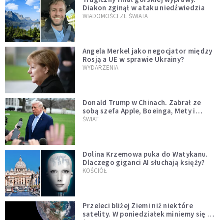
Diakon zginął w ataku niedźwiedzia
WIADOMOŚCI ZE ŚWIATA
Angela Merkel jako negocjator między
Rosją a UE w sprawie Ukrainy?
WYDARZENIA
Donald Trump w Chinach. Zabrał ze
sobą szefa Apple, Boeinga, Mety i
Muska
ŚWIAT
Dolina Krzemowa puka do Watykanu.
Dlaczego giganci AI słuchają księży?
KOŚCIÓŁ
Przeleci bliżej Ziemi niż niektóre
satelity. W poniedziałek miniemy się z