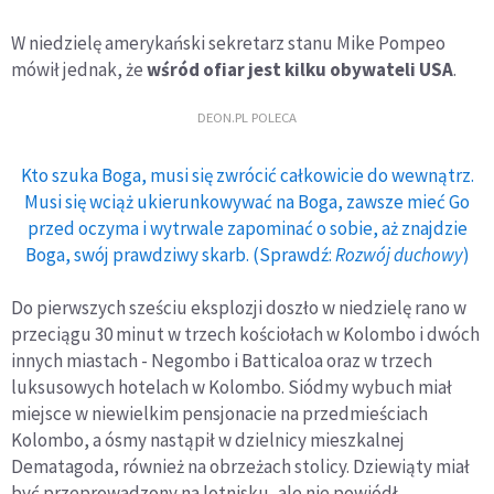
W niedzielę amerykański sekretarz stanu Mike Pompeo
mówił jednak, że
wśród ofiar jest kilku obywateli USA
.
DEON.PL POLECA
Kto szuka Boga, musi się zwrócić całkowicie do wewnątrz.
Musi się wciąż ukierunkowywać na Boga, zawsze mieć Go
przed oczyma i wytrwale zapominać o sobie, aż znajdzie
Boga, swój prawdziwy skarb. (Sprawdź:
Rozwój duchowy
)
Do pierwszych sześciu eksplozji doszło w niedzielę rano w
przeciągu 30 minut w trzech kościołach w Kolombo i dwóch
innych miastach - Negombo i Batticaloa oraz w trzech
luksusowych hotelach w Kolombo. Siódmy wybuch miał
miejsce w niewielkim pensjonacie na przedmieściach
Kolombo, a ósmy nastąpił w dzielnicy mieszkalnej
Dematagoda, również na obrzeżach stolicy. Dziewiąty miał
być przeprowadzony na lotnisku, ale nie powiódł.