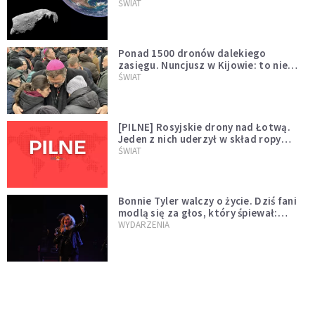
asteroidą, która poprzedzi znacznie
ŚWIAT
większego "gościa"
Ponad 1500 dronów dalekiego
zasięgu. Nuncjusz w Kijowie: to nie
wygląda na wolę zakończenia wojny
ŚWIAT
[PILNE] Rosyjskie drony nad Łotwą.
Jeden z nich uderzył w skład ropy
naftowej
ŚWIAT
Bonnie Tyler walczy o życie. Dziś fani
modlą się za głos, który śpiewał:
"Lord, help me"
WYDARZENIA