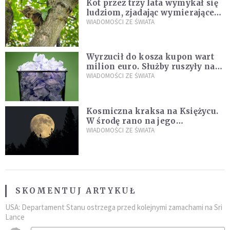
Kot przez trzy lata wymykał się
ludziom, zjadając wymierające
kaczki. W końcu popełnił
WIADOMOŚCI ZE ŚWIATA
fatalny błąd
Wyrzucił do kosza kupon wart
milion euro. Służby ruszyły na
poszukiwania
WIADOMOŚCI ZE ŚWIATA
Kosmiczna kraksa na Księżycu.
W środę rano na jego
powierzchni dojdzie do
WIADOMOŚCI ZE ŚWIATA
niezwykłego zdarzenia
SKOMENTUJ ARTYKUŁ
USA: Departament Stanu ostrzega przed kolejnymi zamachami na Sri
Lance