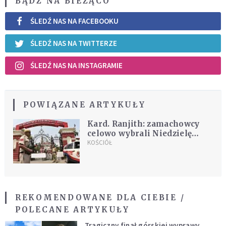
BĄDŹ NA BIEŻĄCO
ŚLEDŹ NAS NA FACEBOOKU
ŚLEDŹ NAS NA TWITTERZE
ŚLEDŹ NAS NA INSTAGRAMIE
POWIĄZANE ARTYKUŁY
Kard. Ranjith: zamachowcy
celowo wybrali Niedzielę
Zmartwychwstania
KOŚCIÓŁ
REKOMENDOWANE DLA CIEBIE /
POLECANE ARTYKUŁY
Tragiczny finał górskiej wyprawy.