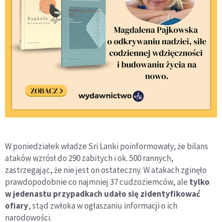
W poniedziałek władze Sri Lanki poinformowały, że bilans
ataków wzrósł do 290 zabitych i ok. 500 rannych,
zastrzegając, że nie jest on ostateczny. W atakach zginęło
prawdopodobnie co najmniej 37 cudzoziemców, ale
tylko
w jedenastu przypadkach udało się zidentyfikować
ofiary
, stąd zwłoka w ogłaszaniu informacji o ich
narodowości.