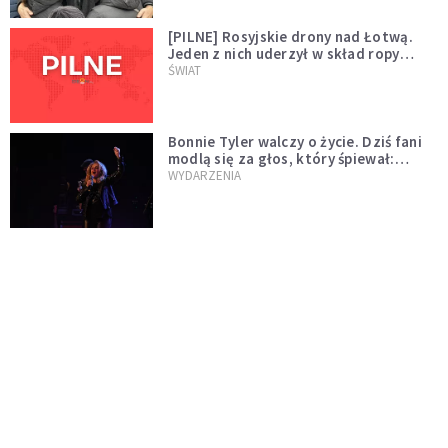
[PILNE] Rosyjskie drony nad Łotwą.
Jeden z nich uderzył w skład ropy
naftowej
ŚWIAT
Bonnie Tyler walczy o życie. Dziś fani
modlą się za głos, który śpiewał:
"Lord, help me"
WYDARZENIA