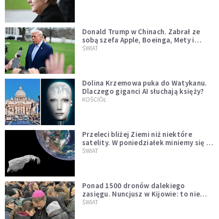
Donald Trump w Chinach. Zabrał ze
sobą szefa Apple, Boeinga, Mety i
Muska
ŚWIAT
Dolina Krzemowa puka do Watykanu.
Dlaczego giganci AI słuchają księży?
KOŚCIÓŁ
Przeleci bliżej Ziemi niż niektóre
satelity. W poniedziałek miniemy się z
asteroidą, która poprzedzi znacznie
ŚWIAT
większego "gościa"
Ponad 1500 dronów dalekiego
zasięgu. Nuncjusz w Kijowie: to nie
wygląda na wolę zakończenia wojny
ŚWIAT