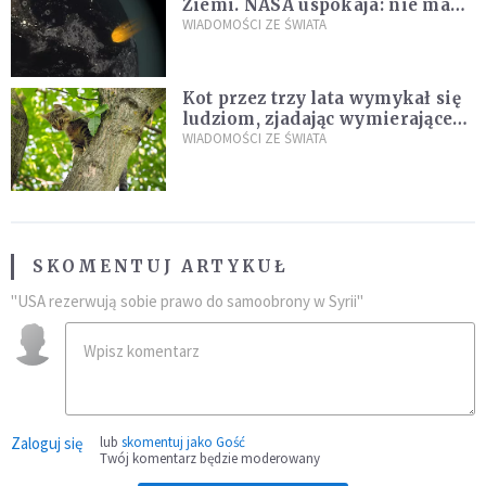
Ziemi. NASA uspokaja: nie ma
zagrożenia
WIADOMOŚCI ZE ŚWIATA
Kot przez trzy lata wymykał się
ludziom, zjadając wymierające
kaczki. W końcu popełnił
WIADOMOŚCI ZE ŚWIATA
fatalny błąd
SKOMENTUJ ARTYKUŁ
"USA rezerwują sobie prawo do samoobrony w Syrii"
Zaloguj się
lub
skomentuj jako Gość
Twój komentarz będzie moderowany