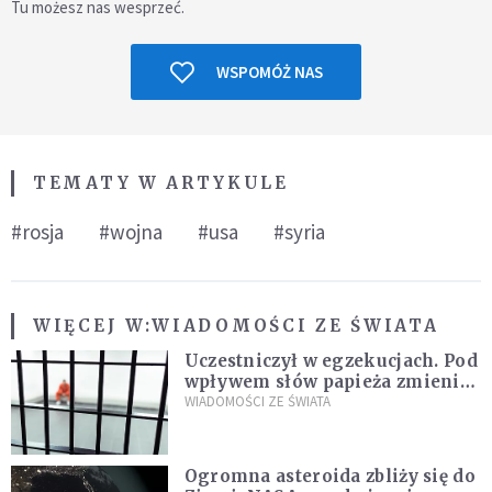
Tu możesz nas wesprzeć.
WSPOMÓŻ NAS
TEMATY W ARTYKULE
#rosja
#wojna
#usa
#syria
WIĘCEJ W:
WIADOMOŚCI ZE ŚWIATA
Uczestniczył w egzekucjach. Pod
wpływem słów papieża zmienił
zdanie
WIADOMOŚCI ZE ŚWIATA
Ogromna asteroida zbliży się do