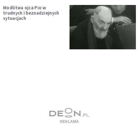
Modlitwa ojca Pio w
trudnych i beznadziejnych
sytuacjach