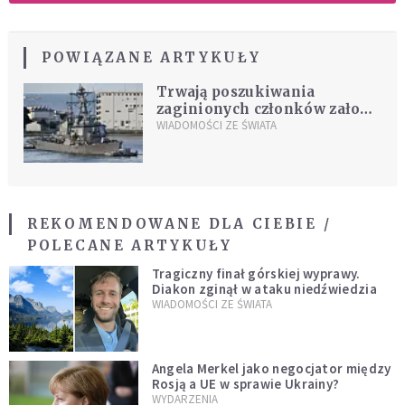
POWIĄZANE ARTYKUŁY
Trwają poszukiwania
zaginionych członków załogi
USS Fitzgerald
WIADOMOŚCI ZE ŚWIATA
REKOMENDOWANE DLA CIEBIE /
POLECANE ARTYKUŁY
Tragiczny finał górskiej wyprawy.
Diakon zginął w ataku niedźwiedzia
WIADOMOŚCI ZE ŚWIATA
Angela Merkel jako negocjator między
Rosją a UE w sprawie Ukrainy?
WYDARZENIA