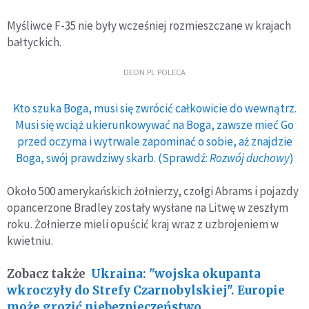
Myśliwce F-35 nie były wcześniej rozmieszczane w krajach
bałtyckich.
DEON.PL POLECA
Kto szuka Boga, musi się zwrócić całkowicie do wewnątrz.
Musi się wciąż ukierunkowywać na Boga, zawsze mieć Go
przed oczyma i wytrwale zapominać o sobie, aż znajdzie
Boga, swój prawdziwy skarb. (Sprawdź:
Rozwój duchowy
)
Około 500 amerykańskich żołnierzy, czołgi Abrams i pojazdy
opancerzone Bradley zostały wysłane na Litwę w zeszłym
roku. Żołnierze mieli opuścić kraj wraz z uzbrojeniem w
kwietniu.
Zobacz także
Ukraina: "wojska okupanta
wkroczyły do Strefy Czarnobylskiej". Europie
może grozić niebezpieczeństwo