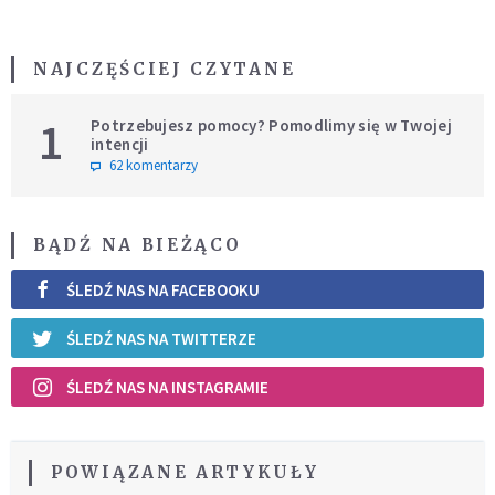
NAJCZĘŚCIEJ CZYTANE
1
Potrzebujesz pomocy? Pomodlimy się w Twojej
intencji
62 komentarzy
BĄDŹ NA BIEŻĄCO
ŚLEDŹ NAS NA FACEBOOKU
ŚLEDŹ NAS NA TWITTERZE
ŚLEDŹ NAS NA INSTAGRAMIE
POWIĄZANE ARTYKUŁY