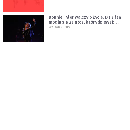
Bonnie Tyler walczy o życie. Dziś fani
modlą się za głos, który śpiewał:
"Lord, help me"
WYDARZENIA