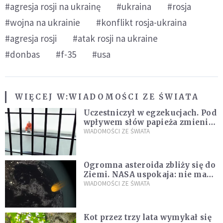
#agresja rosji na ukrainę
#ukraina
#rosja
#wojna na ukrainie
#konflikt rosja-ukraina
#agresja rosji
#atak rosji na ukraine
#donbas
#f-35
#usa
WIĘCEJ W:
WIADOMOŚCI ZE ŚWIATA
Uczestniczył w egzekucjach. Pod
wpływem słów papieża zmienił
zdanie
WIADOMOŚCI ZE ŚWIATA
Ogromna asteroida zbliży się do
Ziemi. NASA uspokaja: nie ma
zagrożenia
WIADOMOŚCI ZE ŚWIATA
Kot przez trzy lata wymykał się