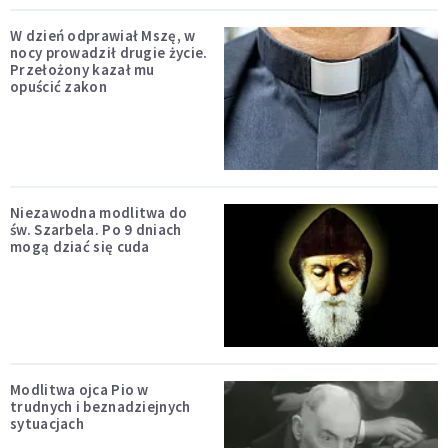
W dzień odprawiał Mszę, w
nocy prowadził drugie życie.
Przełożony kazał mu
opuścić zakon
Niezawodna modlitwa do
św. Szarbela. Po 9 dniach
mogą dziać się cuda
Modlitwa ojca Pio w
trudnych i beznadziejnych
sytuacjach