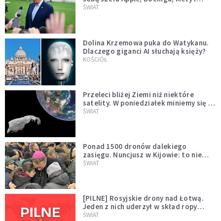
Muska
ŚWIAT
Dolina Krzemowa puka do Watykanu.
Dlaczego giganci AI słuchają księży?
KOŚCIÓŁ
Przeleci bliżej Ziemi niż niektóre
satelity. W poniedziałek miniemy się z
asteroidą, która poprzedzi znacznie
ŚWIAT
większego "gościa"
Ponad 1500 dronów dalekiego
zasięgu. Nuncjusz w Kijowie: to nie
wygląda na wolę zakończenia wojny
ŚWIAT
[PILNE] Rosyjskie drony nad Łotwą.
Jeden z nich uderzył w skład ropy
naftowej
ŚWIAT