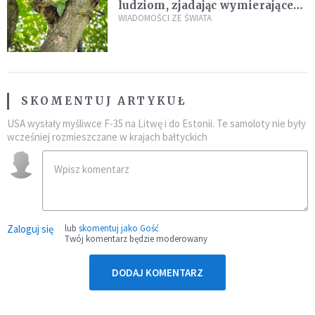
ludziom, zjadając wymierające
kaczki. W końcu popełnił
WIADOMOŚCI ZE ŚWIATA
fatalny błąd
SKOMENTUJ ARTYKUŁ
USA wysłały myśliwce F-35 na Litwę i do Estonii. Te samoloty nie były
wcześniej rozmieszczane w krajach bałtyckich
Zaloguj się
lub
skomentuj jako Gość
Twój komentarz będzie moderowany
DODAJ KOMENTARZ