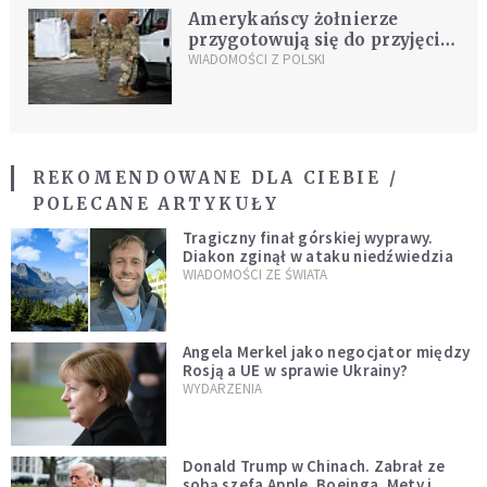
Amerykańscy żołnierze
przygotowują się do przyjęcia
uchodźców z Ukrainy. G2A
WIADOMOŚCI Z POLSKI
Arena w Jasionce
tymczasowym ośrodkiem
REKOMENDOWANE DLA CIEBIE /
POLECANE ARTYKUŁY
Tragiczny finał górskiej wyprawy.
Diakon zginął w ataku niedźwiedzia
WIADOMOŚCI ZE ŚWIATA
Angela Merkel jako negocjator między
Rosją a UE w sprawie Ukrainy?
WYDARZENIA
Donald Trump w Chinach. Zabrał ze
sobą szefa Apple, Boeinga, Mety i