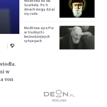
modlitwa do św.
Szarbela. Po 9
dniach mogą dziać
się cuda
Modlitwa ojca Pio
w trudnych i
beznadziejnych
sytuacjach
wiodła.
ni w
la von