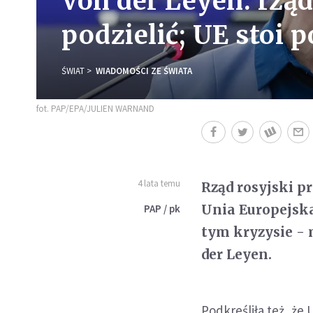
Von der Leyen: rzą
podzielić; UE stoi 
ŚWIAT
WIADOMOŚCI ZE ŚWIATA
fot. PAP/EPA/JULIEN WARNAND
4 lata temu
Rząd rosyjski pr
Unia Europejska
PAP / pk
tym kryzysie - 
der Leyen.
Podkreśliła też, ż