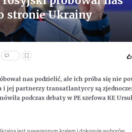
d rosyjski próbował nas
po stronie Ukrainy
óbował nas podzielić, ale ich próba się nie po
 i jej partnerzy transatlantyccy są zjednocze
mówiła podczas debaty w PE szefowa KE Ursu
e Ukraina jest suwerennym krajem i dokonuje wyborów