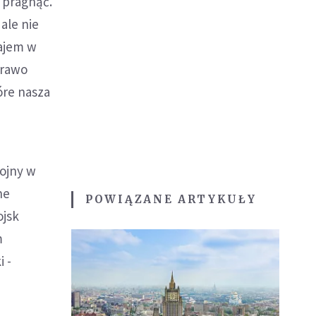
 pragnąć.
ale nie
rajem w
prawo
óre nasza
wojny w
ne
POWIĄZANE ARTYKUŁY
ojsk
m
 -