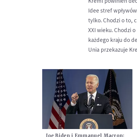
Kreml powinien dec
Idee stref wpływów 
tylko. Chodzi o to
XXI wieku. Chodzi o
każdego kraju do de
Unia przekazuje Kre
Joe Biden i Emmanuel Macron: