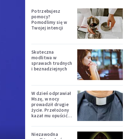
Potrzebujesz
pomocy?
Pomodlimy się w
Twojej intencji
Skuteczna
modlitwa w
sprawach trudnych
i beznadziejnych
W dzień odprawiał
Mszę, w nocy
prowadził drugie
życie. Przełożony
kazał mu opuścić
zakon
Niezawodna