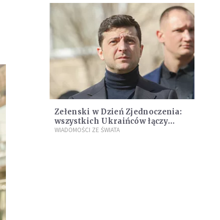
i Niemiec
Zełenski w Dzień Zjednoczenia:
wszystkich Ukraińców łączy
pragnienie życia w pokoju
WIADOMOŚCI ZE ŚWIATA