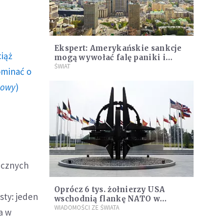
Ekspert: Amerykańskie sankcje
ciąż
mogą wywołać falę paniki i
bankructw w rosyjskiej
ŚWIAT
ominać o
gospodarce
howy
)
nicznych
Oprócz 6 tys. żołnierzy USA
sty: jeden
wschodnią flankę NATO w
ostatnich tygodniach
WIADOMOŚCI ZE ŚWIATA
a w
wzmacniają siły m.in. W. Brytanii