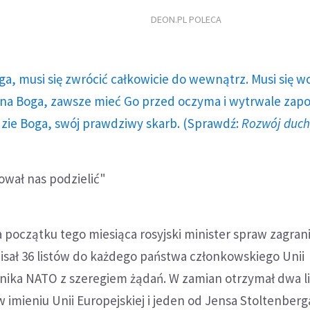
DEON.PL POLECA
ga, musi się zwrócić całkowicie do wewnątrz. Musi się w
a Boga, zawsze mieć Go przed oczyma i wytrwale zap
dzie Boga, swój prawdziwy skarb. (Sprawdź:
Rozwój duc
ował nas podzielić"
 początku tego miesiąca rosyjski minister spraw zagra
isał 36 listów do każdego państwa członkowskiego Unii
sznika NATO z szeregiem żądań. W zamian otrzymał dwa li
w imieniu Unii Europejskiej i jeden od Jensa Stoltenberg