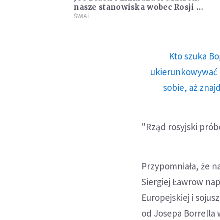
nasze stanowiska wobec Rosji są
ściśle skoordynowane
ŚWIAT
Kto szuka Bo
ukierunkowywać n
sobie, aż znaj
"Rząd rosyjski prób
Przypomniała, że na
Siergiej Ławrow nap
Europejskiej i soju
od Josepa Borrella 