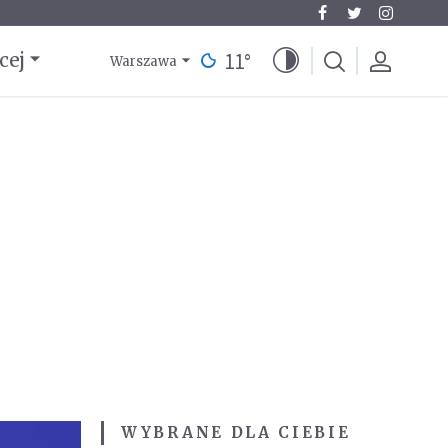
11
°
cej
Warszawa
WYBRANE DLA CIEBIE