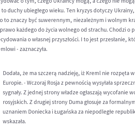
ydować o tym, czego Ukraińcy mogą, a czego nie mogą
to duchy ubiegłego wieku. Ten kryzys dotyczy Ukrainy, 
, co to znaczy być suwerennym, niezależnym i wolnym k
 prawo każdego do życia wolnego od strachu. Chodzi o 
cydowania o własnej przyszłości. I to jest przesłanie, kt
mlowi - zaznaczyła.
Dodała, że ma szczerą nadzieję, iż Kreml nie rozpęta 
Europie. - Wczoraj Rosja z pewnością wysyłała sprzecz
sygnały. Z jednej strony władze ogłaszają wycofanie w
rosyjskich. Z drugiej strony Duma głosuje za formalny
uznaniem Doniecka i Ługańska za niepodległe republiki
wskazała.