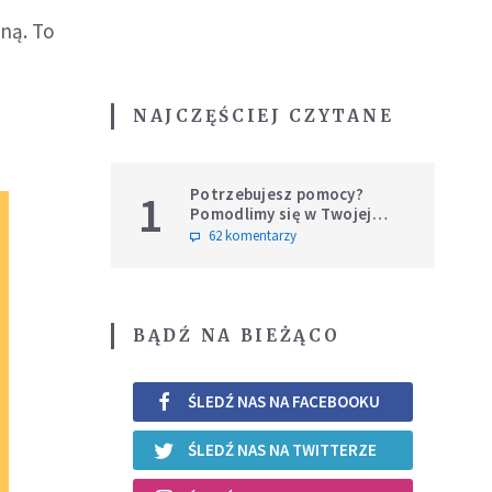
jną. To
NAJCZĘŚCIEJ CZYTANE
Potrzebujesz pomocy?
1
Pomodlimy się w Twojej
intencji
62 komentarzy
BĄDŹ NA BIEŻĄCO
ŚLEDŹ NAS NA FACEBOOKU
ŚLEDŹ NAS NA TWITTERZE