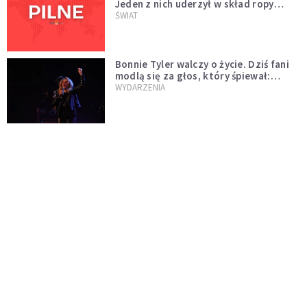
Jeden z nich uderzył w skład ropy
naftowej
ŚWIAT
Bonnie Tyler walczy o życie. Dziś fani
modlą się za głos, który śpiewał:
"Lord, help me"
WYDARZENIA