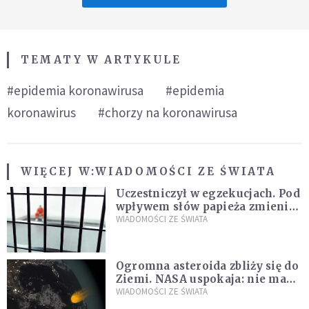
TEMATY W ARTYKULE
#epidemia koronawirusa
#epidemia
koronawirus
#chorzy na koronawirusa
WIĘCEJ W:
WIADOMOŚCI ZE ŚWIATA
Uczestniczył w egzekucjach. Pod
wpływem słów papieża zmienił
zdanie
WIADOMOŚCI ZE ŚWIATA
Ogromna asteroida zbliży się do
Ziemi. NASA uspokaja: nie ma
zagrożenia
WIADOMOŚCI ZE ŚWIATA