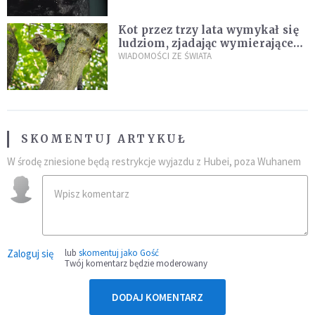
Kot przez trzy lata wymykał się
ludziom, zjadając wymierające
kaczki. W końcu popełnił
WIADOMOŚCI ZE ŚWIATA
fatalny błąd
SKOMENTUJ ARTYKUŁ
W środę zniesione będą restrykcje wyjazdu z Hubei, poza Wuhanem
Zaloguj się
lub
skomentuj jako Gość
Twój komentarz będzie moderowany
DODAJ KOMENTARZ