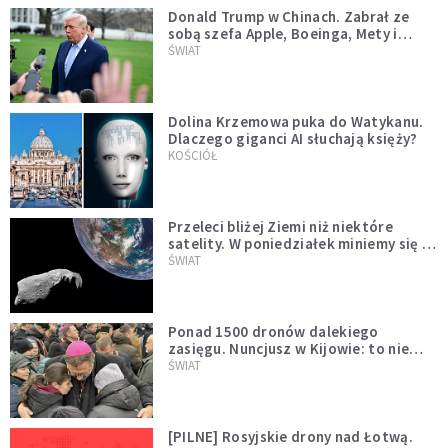
Donald Trump w Chinach. Zabrał ze
sobą szefa Apple, Boeinga, Mety i
Muska
ŚWIAT
Dolina Krzemowa puka do Watykanu.
Dlaczego giganci AI słuchają księży?
KOŚCIÓŁ
Przeleci bliżej Ziemi niż niektóre
satelity. W poniedziałek miniemy się z
asteroidą, która poprzedzi znacznie
ŚWIAT
większego "gościa"
Ponad 1500 dronów dalekiego
zasięgu. Nuncjusz w Kijowie: to nie
wygląda na wolę zakończenia wojny
ŚWIAT
[PILNE] Rosyjskie drony nad Łotwą.