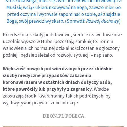
Kto szuka Boga, musi się zwrócić całkowicie do wewnątrz.
Musi się wciąż ukierunkowywać na Boga, zawsze mieć Go
przed oczyma i wytrwale zapominać o sobie, aż znajdzie
Boga, swój prawdziwy skarb. (Sprawdź:
Rozwój duchowy
)
Przedszkola, szkoły podstawowe, średnie i zawodowe oraz
uczelnie wyższe w Hubei pozostają zamknięte. Termin
wznowienia ich normalnej działalności zostanie ogłoszony
później i będzie zależał od rozwoju sytuacji – napisano.
Większość nowych potwierdzanych przez chińskie
służby medyczne przypadków zakażenia
koronawirusem w ostatnich dniach dotyczy osób,
które powróciły lub przybyły z zagranicy.
Władze
zaostrzają środki kwarantanny takich podróżnych, by
wychwytywać przywleczone infekcje.
DEON.PL POLECA