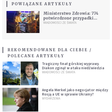
POWIĄZANE ARTYKUŁY
Ministerstwo Zdrowia: 774
potwierdzone przypadki
koronawirusa w Polsce;
WIADOMOŚCI ZE ŚWIATA
zmarła dziewiąta osoba
REKOMENDOWANE DLA CIEBIE /
POLECANE ARTYKUŁY
Tragiczny finał górskiej wyprawy.
Diakon zginął w ataku niedźwiedzia
WIADOMOŚCI ZE ŚWIATA
Angela Merkel jako negocjator między
Rosją a UE w sprawie Ukrainy?
WYDARZENIA