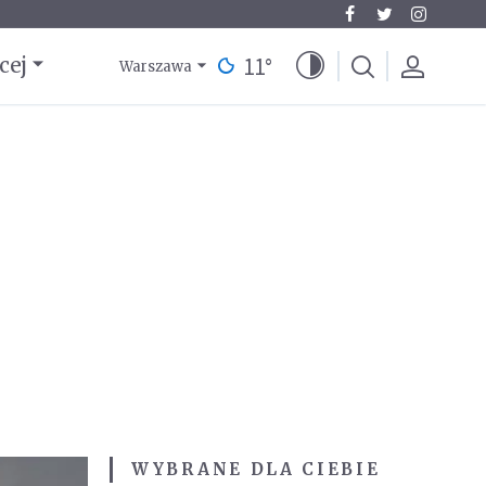
11
°
cej
Warszawa
WYBRANE DLA CIEBIE