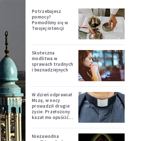
Potrzebujesz
pomocy?
Pomodlimy się w
Twojej intencji
Skuteczna
modlitwa w
sprawach trudnych
i beznadziejnych
W dzień odprawiał
Mszę, w nocy
prowadził drugie
życie. Przełożony
kazał mu opuścić
zakon
Niezawodna