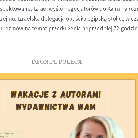
espektowane, Izrael wyśle negocjatorów do Kairu na r
zejmu. Izraelska delegacja opuściła egipską stolicę w c
u rozmów na temat przedłużenia poprzedniej 72-godzin
.
DEON.PL POLECA