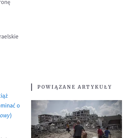
tronę
raelskie
POWIĄZANE ARTYKUŁY
ciąż
ominać o
howy
)