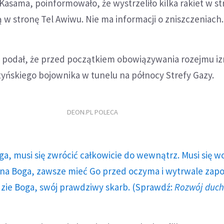
Kasama, poinformowało, że wystrzeliło kilka rakiet w s
ą w stronę Tel Awiwu. Nie ma informacji o zniszczeniach.
et podał, że przed początkiem obowiązywania rozejmu iz
tyńskiego bojownika w tunelu na północy Strefy Gazy.
DEON.PL POLECA
ga, musi się zwrócić całkowicie do wewnątrz. Musi się w
a Boga, zawsze mieć Go przed oczyma i wytrwale zap
dzie Boga, swój prawdziwy skarb. (Sprawdź:
Rozwój duc