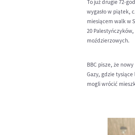
To już drugie 72-go
wygasło w piątek, 
miesiącem walk w St
20 Palestyńczyków,
moździerzowych.
BBC pisze, że nowy
Gazy, gdzie tysiące
mogli wrócić miesz