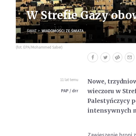
W Strefie Gazy obo
ŚWIAT
WIADOMOŚCI ZE ŚWIATA
(fot. EPA/Mohammed Saber)
11 lat temu
Nowe, trzydniow
wieczoru w Stref
PAP / drr
Palestyńczycy p
intensywnych m
Zawieszenie broni z