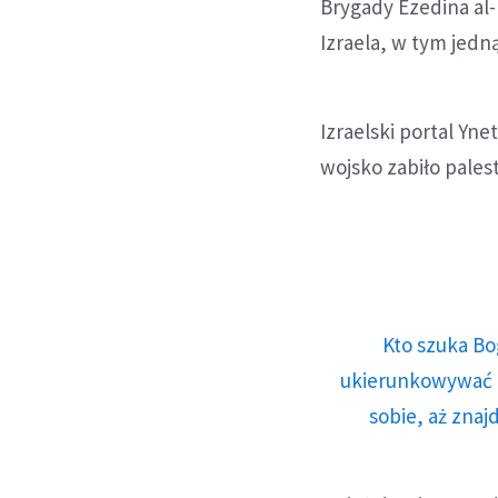
Brygady Ezedina al-
Izraela, w tym jedn
Izraelski portal Yn
wojsko zabiło pales
Kto szuka Bo
ukierunkowywać n
sobie, aż znaj