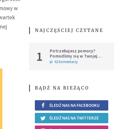
ozmowy w
zwartek
nej
NAJCZĘŚCIEJ CZYTANE
Potrzebujesz pomocy?
1
Pomodlimy się w Twojej
intencji
62 komentarzy
BĄDŹ NA BIEŻĄCO
ŚLEDŹ NAS NA FACEBOOKU
ŚLEDŹ NAS NA TWITTERZE