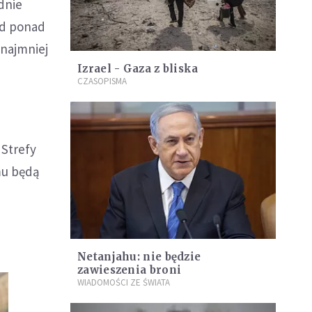
dnie
ed ponad
 najmniej
Izrael - Gaza z bliska
CZASOPISMA
 Strefy
omu będą
Netanjahu: nie będzie
zawieszenia broni
WIADOMOŚCI ZE ŚWIATA