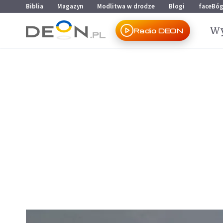
Przejdź do menu głównego
Przejdź do treści
Biblia
Magazyn
Modlitwa w drodze
Blogi
faceBó
Wy
Radio DEON