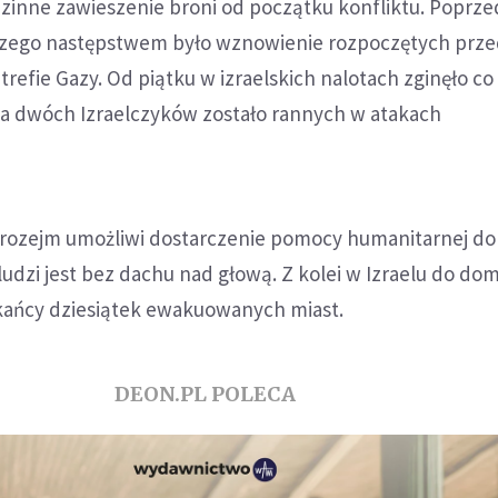
dzinne zawieszenie broni od początku konfliktu. Poprze
czego następstwem było wznowienie rozpoczętych prz
refie Gazy. Od piątku w izraelskich nalotach zginęło co
 a dwóch Izraelczyków zostało rannych w atakach
 rozejm umożliwi dostarczenie pomocy humanitarnej do
 ludzi jest bez dachu nad głową. Z kolei w Izraelu do d
kańcy dziesiątek ewakuowanych miast.
DEON.PL POLECA