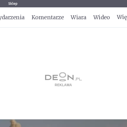
g
Sklep
Wię
darzenia
Komentarze
Wiara
Wideo