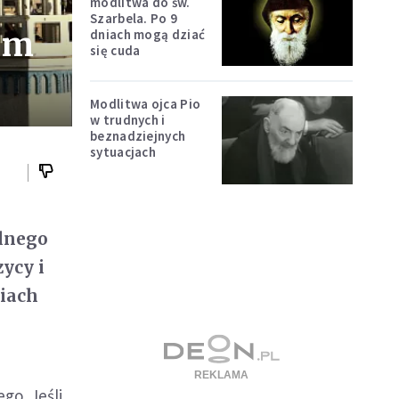
modlitwa do św.
Szarbela. Po 9
jm
dniach mogą dziać
się cuda
Modlitwa ojca Pio
w trudnych i
beznadziejnych
sytuacjach
elnego
zycy i
niach
go. Jeśli