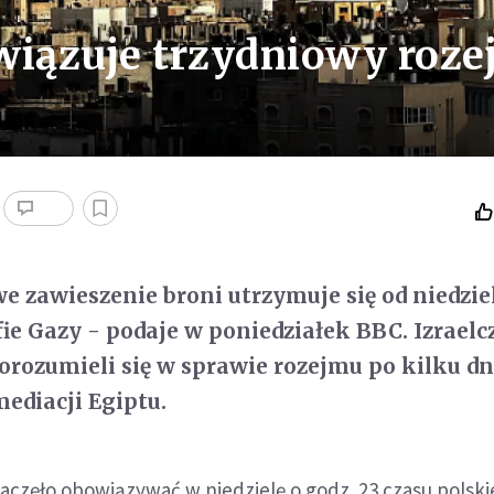
wiązuje trzydniowy roze
e zawieszenie broni utrzymuje się od niedzi
ie Gazy - podaje w poniedziałek BBC. Izraelc
orozumieli się w sprawie rozejmu po kilku d
ediacji Egiptu.
aczęło obowiązywać w niedzielę o godz. 23 czasu polskie