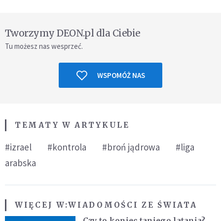
Tworzymy DEON.pl dla Ciebie
Tu możesz nas wesprzeć.
WSPOMÓŻ NAS
TEMATY W ARTYKULE
#izrael
#kontrola
#broń jądrowa
#liga
arabska
WIĘCEJ W:
WIADOMOŚCI ZE ŚWIATA
Czy to koniec taniego latania?