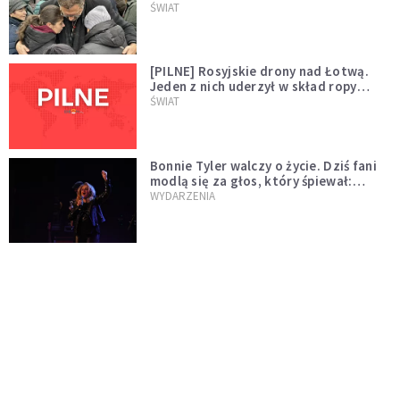
wygląda na wolę zakończenia wojny
ŚWIAT
[PILNE] Rosyjskie drony nad Łotwą.
Jeden z nich uderzył w skład ropy
naftowej
ŚWIAT
Bonnie Tyler walczy o życie. Dziś fani
modlą się za głos, który śpiewał:
"Lord, help me"
WYDARZENIA