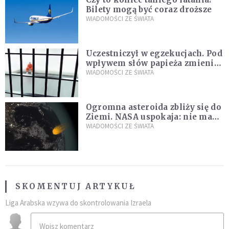
Bilety mogą być coraz droższe
WIADOMOŚCI ZE ŚWIATA
Uczestniczył w egzekucjach. Pod
wpływem słów papieża zmienił
zdanie
WIADOMOŚCI ZE ŚWIATA
Ogromna asteroida zbliży się do
Ziemi. NASA uspokaja: nie ma
zagrożenia
WIADOMOŚCI ZE ŚWIATA
SKOMENTUJ ARTYKUŁ
Liga Arabska wzywa do skontrolowania Izraela