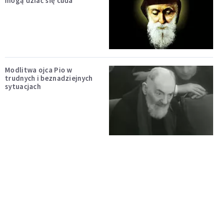
mogą dziać się cuda
Modlitwa ojca Pio w
trudnych i beznadziejnych
sytuacjach