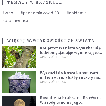
TEMATY W ARTYKULE
#who
#pandemia covid-19
#epidemia
koronawirusa
WIĘCEJ W:
WIADOMOŚCI ZE ŚWIATA
Kot przez trzy lata wymykał się
ludziom, zjadając wymierające
kaczki. W końcu popełnił
WIADOMOŚCI ZE ŚWIATA
fatalny błąd
Wyrzucił do kosza kupon wart
milion euro. Służby ruszyły na
poszukiwania
WIADOMOŚCI ZE ŚWIATA
Kosmiczna kraksa na Księżycu.
W środę rano na jego