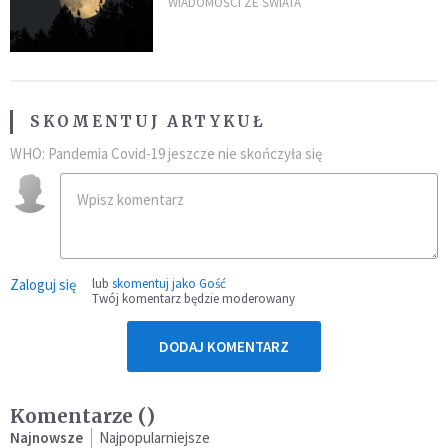
powierzchni dojdzie do
WIADOMOŚCI ZE ŚWIATA
niezwykłego zdarzenia
SKOMENTUJ ARTYKUŁ
WHO: Pandemia Covid-19 jeszcze nie skończyła się
Zaloguj się
lub
skomentuj jako Gość
Twój komentarz będzie moderowany
DODAJ KOMENTARZ
Komentarze (
)
Najnowsze
Najpopularniejsze