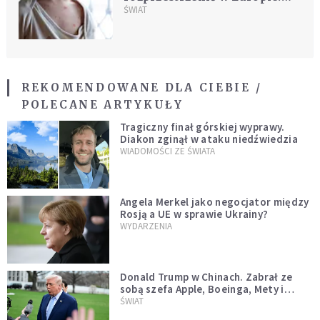
Powodem letnie imprezy
ŚWIAT
REKOMENDOWANE DLA CIEBIE /
POLECANE ARTYKUŁY
Tragiczny finał górskiej wyprawy.
Diakon zginął w ataku niedźwiedzia
WIADOMOŚCI ZE ŚWIATA
Angela Merkel jako negocjator między
Rosją a UE w sprawie Ukrainy?
WYDARZENIA
Donald Trump w Chinach. Zabrał ze
sobą szefa Apple, Boeinga, Mety i
Muska
ŚWIAT