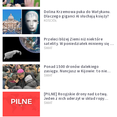
Dolina Krzemowa puka do Watykanu.
Dlaczego giganci AI słuchają księży?
KOŚCIÓŁ
Przeleci bliżej Ziemi niż niektóre
satelity. W poniedziałek miniemy się z
asteroidą, która poprzedzi znacznie
ŚWIAT
większego "gościa"
Ponad 1500 dronów dalekiego
zasięgu. Nuncjusz w Kijowie: to nie
wygląda na wolę zakończenia wojny
ŚWIAT
[PILNE] Rosyjskie drony nad Łotwą.
Jeden z nich uderzył w skład ropy
naftowej
ŚWIAT