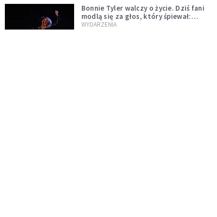
Bonnie Tyler walczy o życie. Dziś fani
modlą się za głos, który śpiewał:
"Lord, help me"
WYDARZENIA