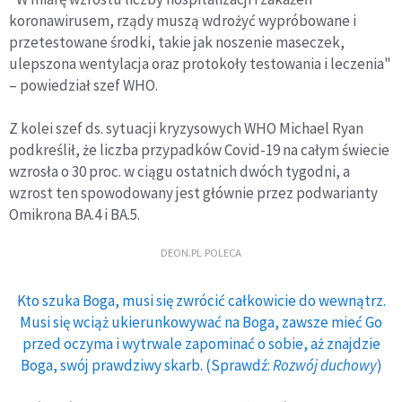
koronawirusem, rządy muszą wdrożyć wypróbowane i
przetestowane środki, takie jak noszenie maseczek,
ulepszona wentylacja oraz protokoły testowania i leczenia"
– powiedział szef WHO.
Z kolei szef ds. sytuacji kryzysowych WHO Michael Ryan
podkreślił, że liczba przypadków Covid-19 na całym świecie
wzrosła o 30 proc. w ciągu ostatnich dwóch tygodni, a
wzrost ten spowodowany jest głównie przez podwarianty
Omikrona BA.4 i BA.5.
DEON.PL POLECA
Kto szuka Boga, musi się zwrócić całkowicie do wewnątrz.
Musi się wciąż ukierunkowywać na Boga, zawsze mieć Go
przed oczyma i wytrwale zapominać o sobie, aż znajdzie
Boga, swój prawdziwy skarb. (Sprawdź:
Rozwój duchowy
)