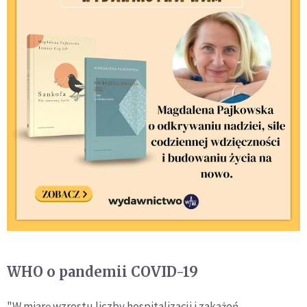
WHO o pandemii COVID-19
"W miarę wzrostu liczby hospitalizacji i zakażeń