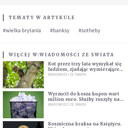
TEMATY W ARTYKULE
#wielka brytania
#banksy
#sotheby
WIĘCEJ W:
WIADOMOŚCI ZE ŚWIATA
Kot przez trzy lata wymykał się
ludziom, zjadając wymierające
kaczki. W końcu popełnił
WIADOMOŚCI ZE ŚWIATA
fatalny błąd
Wyrzucił do kosza kupon wart
milion euro. Służby ruszyły na
poszukiwania
WIADOMOŚCI ZE ŚWIATA
Kosmiczna kraksa na Księżycu.