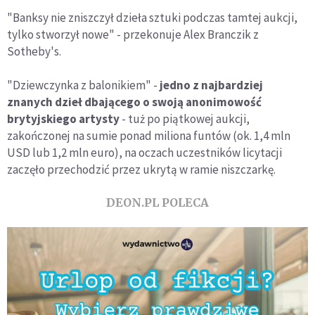
"Banksy nie zniszczył dzieła sztuki podczas tamtej aukcji,
tylko stworzył nowe" - przekonuje Alex Branczik z
Sotheby's.
"Dziewczynka z balonikiem" -
jedno z najbardziej
znanych dzieł dbającego o swoją anonimowość
brytyjskiego artysty
- tuż po piątkowej aukcji,
zakończonej na sumie ponad miliona funtów (ok. 1,4 mln
USD lub 1,2 mln euro), na oczach uczestników licytacji
zaczęło przechodzić przez ukrytą w ramie niszczarkę.
DEON.PL POLECA