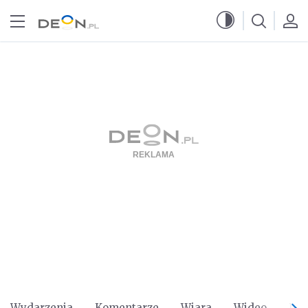
Przejdź do menu głównego
Przejdź do treści
Wydarzenia
Komentarze
Wiara
Wideo
Po 