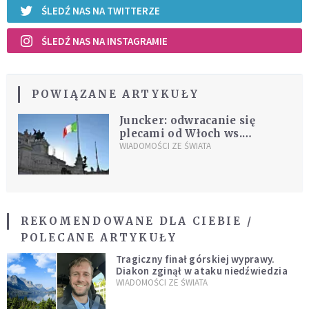
ŚLEDŹ NAS NA TWITTERZE
ŚLEDŹ NAS NA INSTAGRAMIE
POWIĄZANE ARTYKUŁY
Juncker: odwracanie się
plecami od Włoch ws.
migrantów jest skandaliczne
WIADOMOŚCI ZE ŚWIATA
REKOMENDOWANE DLA CIEBIE /
POLECANE ARTYKUŁY
Tragiczny finał górskiej wyprawy.
Diakon zginął w ataku niedźwiedzia
WIADOMOŚCI ZE ŚWIATA