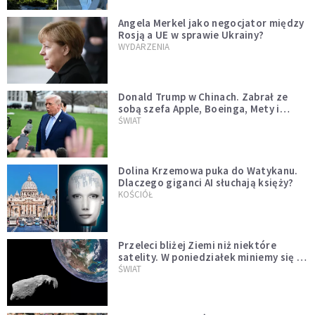
Angela Merkel jako negocjator między
Rosją a UE w sprawie Ukrainy?
WYDARZENIA
Donald Trump w Chinach. Zabrał ze
sobą szefa Apple, Boeinga, Mety i
Muska
ŚWIAT
Dolina Krzemowa puka do Watykanu.
Dlaczego giganci AI słuchają księży?
KOŚCIÓŁ
Przeleci bliżej Ziemi niż niektóre
satelity. W poniedziałek miniemy się z
asteroidą, która poprzedzi znacznie
ŚWIAT
większego "gościa"