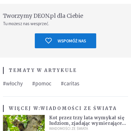
Tworzymy DEON.pl dla Ciebie
Tu możesz nas wesprzeć.
WSPOMÓŻ NAS
TEMATY W ARTYKULE
#włochy
#pomoc
#caritas
WIĘCEJ W:
WIADOMOŚCI ZE ŚWIATA
Kot przez trzy lata wymykał się
ludziom, zjadając wymierające
kaczki. W końcu popełnił
WIADOMOŚCI ZE ŚWIATA