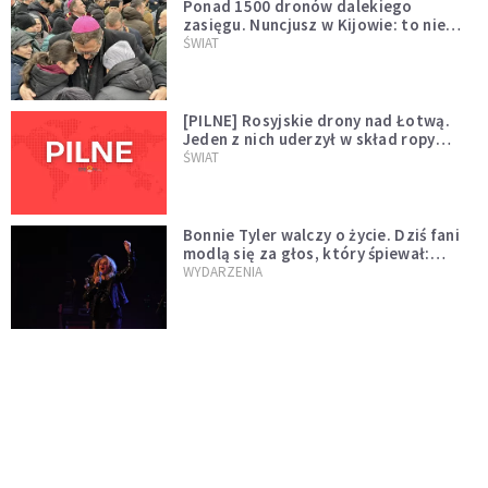
Ponad 1500 dronów dalekiego
zasięgu. Nuncjusz w Kijowie: to nie
wygląda na wolę zakończenia wojny
ŚWIAT
[PILNE] Rosyjskie drony nad Łotwą.
Jeden z nich uderzył w skład ropy
naftowej
ŚWIAT
Bonnie Tyler walczy o życie. Dziś fani
modlą się za głos, który śpiewał:
"Lord, help me"
WYDARZENIA