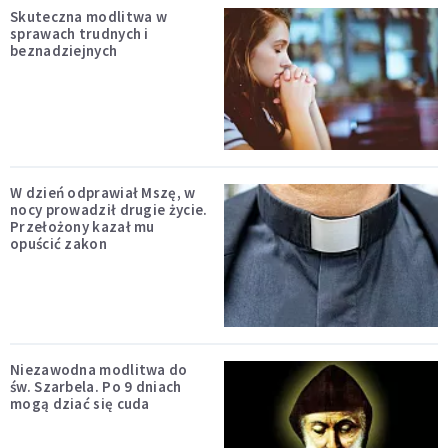
Skuteczna modlitwa w
sprawach trudnych i
beznadziejnych
W dzień odprawiał Mszę, w
nocy prowadził drugie życie.
Przełożony kazał mu
opuścić zakon
Niezawodna modlitwa do
św. Szarbela. Po 9 dniach
mogą dziać się cuda