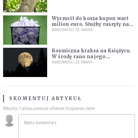
fatalny błąd
Wyrzucił do kosza kupon wart
milion euro. Służby ruszyły na
poszukiwania
WIADOMOŚCI ZE ŚWIATA
Kosmiczna kraksa na Księżycu.
W środę rano na jego
powierzchni dojdzie do
WIADOMOŚCI ZE ŚWIATA
niezwykłego zdarzenia
SKOMENTUJ ARTYKUŁ
Włochy: Caritas pomoże ofiarom trzęsienia ziemi