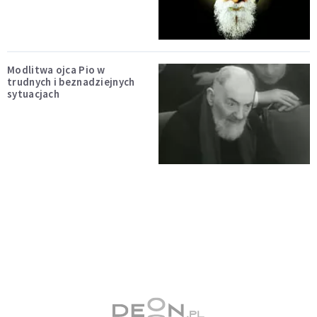
Modlitwa ojca Pio w
trudnych i beznadziejnych
sytuacjach