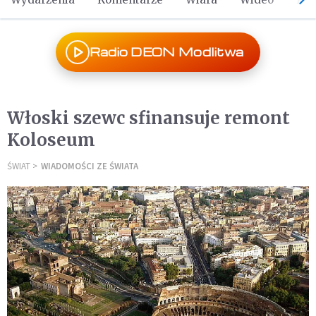
Radio DEON Modlitwa
Włoski szewc sfinansuje remont
Koloseum
ŚWIAT
WIADOMOŚCI ZE ŚWIATA