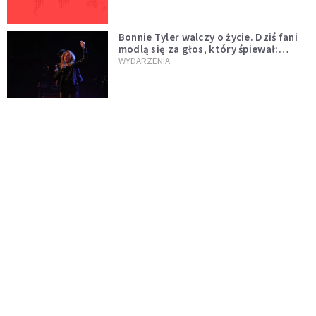
Bonnie Tyler walczy o życie. Dziś fani
modlą się za głos, który śpiewał:
"Lord, help me"
WYDARZENIA