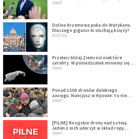
Muska
ŚWIAT
Dolina Krzemowa puka do Watykanu.
Dlaczego giganci AI słuchają księży?
KOŚCIÓŁ
Przeleci bliżej Ziemi niż niektóre
satelity. W poniedziałek miniemy się z
asteroidą, która poprzedzi znacznie
ŚWIAT
większego "gościa"
Ponad 1500 dronów dalekiego
zasięgu. Nuncjusz w Kijowie: to nie
wygląda na wolę zakończenia wojny
ŚWIAT
[PILNE] Rosyjskie drony nad Łotwą.
Jeden z nich uderzył w skład ropy
naftowej
ŚWIAT