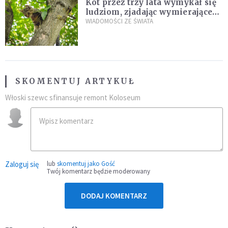
Kot przez trzy lata wymykał się
ludziom, zjadając wymierające
kaczki. W końcu popełnił
WIADOMOŚCI ZE ŚWIATA
fatalny błąd
SKOMENTUJ ARTYKUŁ
Włoski szewc sfinansuje remont Koloseum
Zaloguj się
lub
skomentuj jako Gość
Twój komentarz będzie moderowany
DODAJ KOMENTARZ