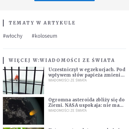
TEMATY W ARTYKULE
#włochy
#koloseum
WIĘCEJ W:
WIADOMOŚCI ZE ŚWIATA
Uczestniczył w egzekucjach. Pod
wpływem słów papieża zmienił
zdanie
WIADOMOŚCI ZE ŚWIATA
Ogromna asteroida zbliży się do
Ziemi. NASA uspokaja: nie ma
zagrożenia
WIADOMOŚCI ZE ŚWIATA