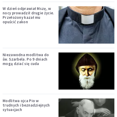
W dzień odprawiał Mszę, w
nocy prowadził drugie życie.
Przełożony kazał mu
opuścić zakon
Niezawodna modlitwa do
św. Szarbela. Po 9 dniach
mogą dziać się cuda
Modlitwa ojca Pio w
trudnych i beznadziejnych
sytuacjach