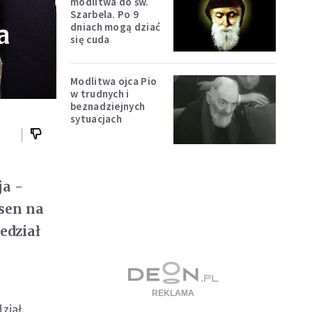
modlitwa do św.
Szarbela. Po 9
a
dniach mogą dziać
się cuda
Modlitwa ojca Pio
w trudnych i
beznadziejnych
sytuacjach
ja -
sen na
edział
ział