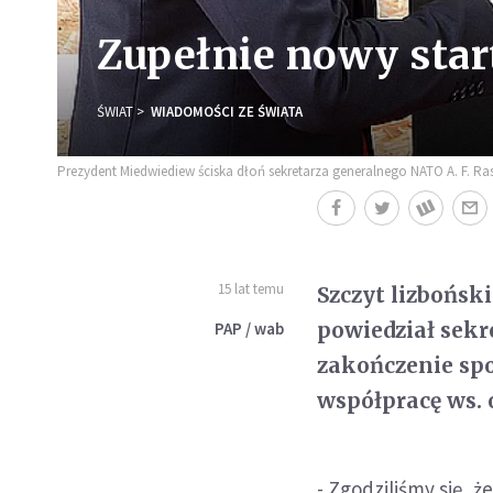
Zupełnie nowy star
ŚWIAT
WIADOMOŚCI ZE ŚWIATA
Prezydent Miedwiediew ściska dłoń sekretarza generalnego NATO A. F.
15 lat temu
Szczyt lizbońsk
powiedział sek
PAP / wab
zakończenie sp
współpracę ws. 
- Zgodziliśmy się, 