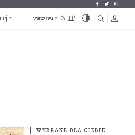
11
°
cej
Warszawa
WYBRANE DLA CIEBIE