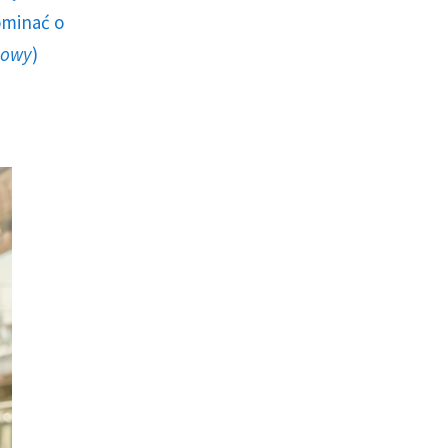
ominać o
howy
)