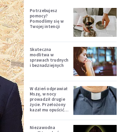
Potrzebujesz
pomocy?
Pomodlimy się w
Twojej intencji
Skuteczna
modlitwa w
sprawach trudnych
i beznadziejnych
W dzień odprawiał
Mszę, w nocy
prowadził drugie
życie. Przełożony
kazał mu opuścić
zakon
Niezawodna