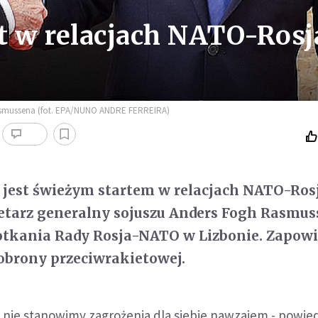
t w relacjach NATO-Rosj
 Rasmussena (fot. EPA/NUNO ANDRE FERREIRA)
i jest świeżym startem w relacjach NATO-Ros
retarz generalny sojuszu Anders Fogh Rasmus
otkania Rady Rosja-NATO w Lizbonie. Zapowi
obrony przeciwrakietowej.
że nie stanowimy zagrożenia dla siebie nawzajem - powied