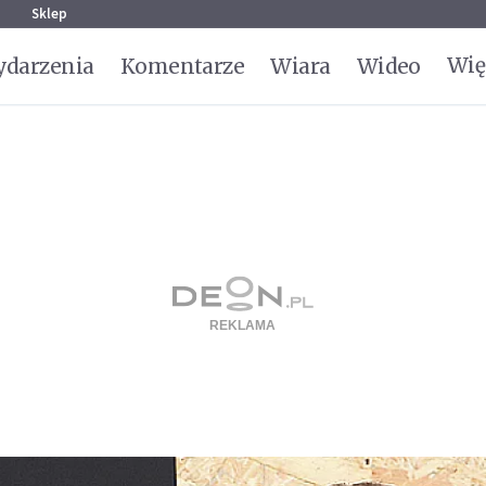
g
Sklep
Wię
darzenia
Komentarze
Wiara
Wideo