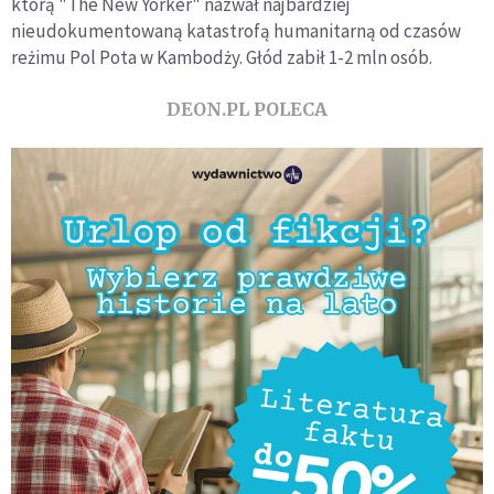
którą "The New Yorker" nazwał najbardziej
nieudokumentowaną katastrofą humanitarną od czasów
reżimu Pol Pota w Kambodży. Głód zabił 1-2 mln osób.
DEON.PL POLECA