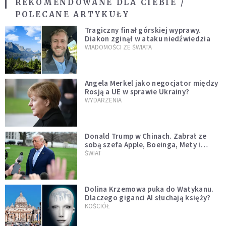
REKOMENDOWANE DLA CIEBIE /
POLECANE ARTYKUŁY
Tragiczny finał górskiej wyprawy.
Diakon zginął w ataku niedźwiedzia
WIADOMOŚCI ZE ŚWIATA
Angela Merkel jako negocjator między
Rosją a UE w sprawie Ukrainy?
WYDARZENIA
Donald Trump w Chinach. Zabrał ze
sobą szefa Apple, Boeinga, Mety i
Muska
ŚWIAT
Dolina Krzemowa puka do Watykanu.
Dlaczego giganci AI słuchają księży?
KOŚCIÓŁ