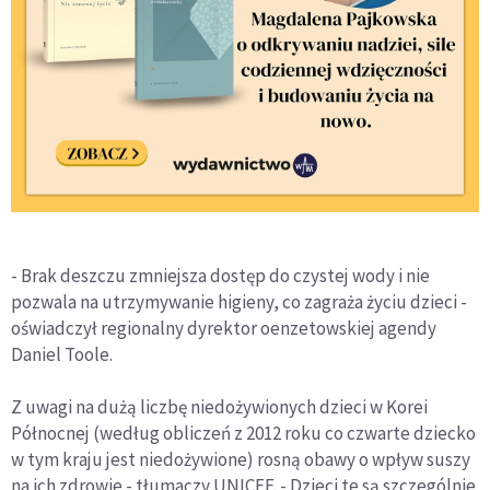
- Brak deszczu zmniejsza dostęp do czystej wody i nie
pozwala na utrzymywanie higieny, co zagraża życiu dzieci -
oświadczył regionalny dyrektor oenzetowskiej agendy
Daniel Toole.
Z uwagi na dużą liczbę niedożywionych dzieci w Korei
Północnej (według obliczeń z 2012 roku co czwarte dziecko
w tym kraju jest niedożywione) rosną obawy o wpływ suszy
na ich zdrowie - tłumaczy UNICEF. - Dzieci te są szczególnie