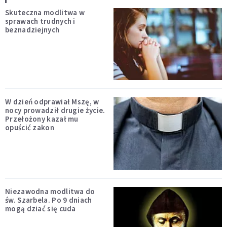
Skuteczna modlitwa w
sprawach trudnych i
beznadziejnych
W dzień odprawiał Mszę, w
nocy prowadził drugie życie.
Przełożony kazał mu
opuścić zakon
Niezawodna modlitwa do
św. Szarbela. Po 9 dniach
mogą dziać się cuda