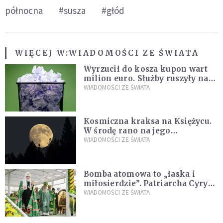
północna
#susza
#głód
WIĘCEJ W:
WIADOMOŚCI ZE ŚWIATA
Wyrzucił do kosza kupon wart
milion euro. Służby ruszyły na
poszukiwania
WIADOMOŚCI ZE ŚWIATA
Kosmiczna kraksa na Księżycu.
W środę rano na jego
powierzchni dojdzie do
WIADOMOŚCI ZE ŚWIATA
niezwykłego zdarzenia
Bomba atomowa to „łaska i
miłosierdzie”. Patriarcha Cyryl
wychwala Putina
WIADOMOŚCI ZE ŚWIATA