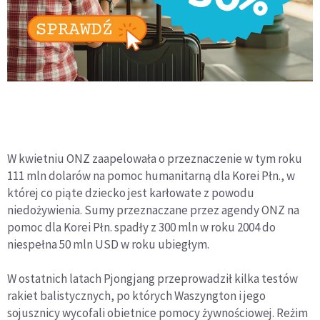
W kwietniu ONZ zaapelowała o przeznaczenie w tym roku
111 mln dolarów na pomoc humanitarną dla Korei Płn., w
której co piąte dziecko jest karłowate z powodu
niedożywienia. Sumy przeznaczane przez agendy ONZ na
pomoc dla Korei Płn. spadły z 300 mln w roku 2004 do
niespełna 50 mln USD w roku ubiegłym.
W ostatnich latach Pjongjang przeprowadził kilka testów
rakiet balistycznych, po których Waszyngton i jego
sojusznicy wycofali obietnice pomocy żywnościowej. Reżim