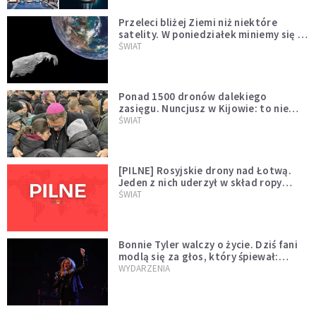
Przeleci bliżej Ziemi niż niektóre
satelity. W poniedziałek miniemy się z
asteroidą, która poprzedzi znacznie
ŚWIAT
większego "gościa"
Ponad 1500 dronów dalekiego
zasięgu. Nuncjusz w Kijowie: to nie
wygląda na wolę zakończenia wojny
ŚWIAT
[PILNE] Rosyjskie drony nad Łotwą.
Jeden z nich uderzył w skład ropy
naftowej
ŚWIAT
Bonnie Tyler walczy o życie. Dziś fani
modlą się za głos, który śpiewał:
"Lord, help me"
WYDARZENIA