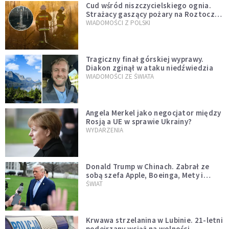
Cud wśród niszczycielskiego ognia.
Strażacy gaszący pożary na Roztoczu
opublikowali niezwykłe zdjęcie
WIADOMOŚCI Z POLSKI
Tragiczny finał górskiej wyprawy.
Diakon zginął w ataku niedźwiedzia
WIADOMOŚCI ZE ŚWIATA
Angela Merkel jako negocjator między
Rosją a UE w sprawie Ukrainy?
WYDARZENIA
Donald Trump w Chinach. Zabrał ze
sobą szefa Apple, Boeinga, Mety i
Muska
ŚWIAT
Krwawa strzelanina w Lubinie. 21-letni
podejrzany wciąż na wolności