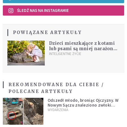
ŚLEDŹ NAS NA INSTAGRAMIE
POWIĄZANE ARTYKUŁY
Dzieci mieszkające z kotami
lub psami są mniej narażone
na alergie pokarmowe
INTELIGENTNE ŻYCIE
REKOMENDOWANE DLA CIEBIE /
POLECANE ARTYKUŁY
Odszedł młodo, broniąc Ojczyzny. W
Nowym Sączu znaleziono zwłoki
mężczyzny z czasów potopu
WYDARZENIA
szwedzkiego