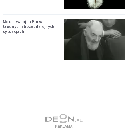
Modlitwa ojca Pio w
trudnych i beznadziejnych
sytuacjach