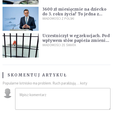
3600 zł miesięcznie na dziecko
do 3. roku życia? To jedna z
propozycji programu "Rozwój
WIADOMOŚCI Z POLSKI
Plus"
Uczestniczył w egzekucjach. Pod
wpływem słów papieża zmienił
zdanie
WIADOMOŚCI ZE ŚWIATA
SKOMENTUJ ARTYKUŁ
Popularne lotnisko ma problem. Ruch paraliżują… koty