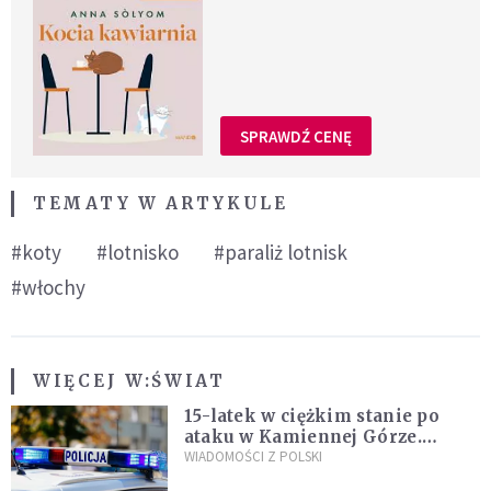
SPRAWDŹ CENĘ
TEMATY W ARTYKULE
#koty
#lotnisko
#paraliż lotnisk
#włochy
WIĘCEJ W:
ŚWIAT
15-latek w ciężkim stanie po
ataku w Kamiennej Górze.
Policja zatrzymała dwóch
WIADOMOŚCI Z POLSKI
nastolatków