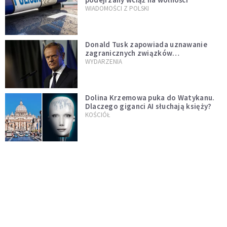
WIADOMOŚCI Z POLSKI
Donald Tusk zapowiada uznawanie
zagranicznych związków
jednopłciowych. "Państwo oblało ten
WYDARZENIA
test"
Dolina Krzemowa puka do Watykanu.
Dlaczego giganci AI słuchają księży?
KOŚCIÓŁ