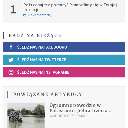
1
Potrzebujesz pomocy? Pomodlimy się w Twojej
intencji
62 komentarzy
BĄDŹ NA BIEŻĄCO
ŚLEDŹ NAS NA FACEBOOKU
ŚLEDŹ NAS NA TWITTERZE
ŚLEDŹ NAS NA INSTAGRAMIE
POWIĄZANE ARTYKUŁY
Ogromne powodzie w
Pakistanie. Jedna trzecia
kraju pod wodą, nie żyje
WIADOMOŚCI ZE ŚWIATA
ponad 1,3 tys. osób