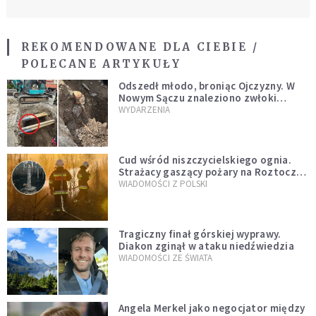
REKOMENDOWANE DLA CIEBIE /
POLECANE ARTYKUŁY
Odszedł młodo, broniąc Ojczyzny. W
Nowym Sączu znaleziono zwłoki
mężczyzny z czasów potopu
WYDARZENIA
szwedzkiego
Cud wśród niszczycielskiego ognia.
Strażacy gaszący pożary na Roztoczu
opublikowali niezwykłe zdjęcie
WIADOMOŚCI Z POLSKI
Tragiczny finał górskiej wyprawy.
Diakon zginął w ataku niedźwiedzia
WIADOMOŚCI ZE ŚWIATA
Angela Merkel jako negocjator między