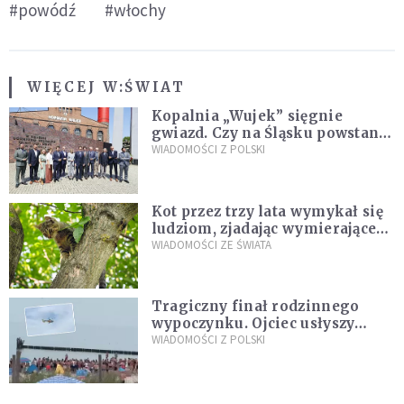
#powódź
#włochy
WIĘCEJ W:
ŚWIAT
Kopalnia „Wujek” sięgnie
gwiazd. Czy na Śląsku powstanie
„Dolina Krzemowa”?
WIADOMOŚCI Z POLSKI
Kot przez trzy lata wymykał się
ludziom, zjadając wymierające
kaczki. W końcu popełnił
WIADOMOŚCI ZE ŚWIATA
fatalny błąd
Tragiczny finał rodzinnego
wypoczynku. Ojciec usłyszy
zarzuty
WIADOMOŚCI Z POLSKI