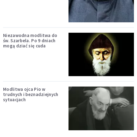
Niezawodna modlitwa do
św. Szarbela. Po 9 dniach
mogą dziać się cuda
Modlitwa ojca Pio w
trudnych i beznadziejnych
sytuacjach