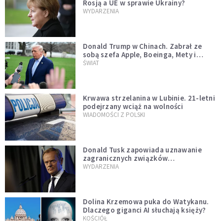
Rosją a UE w sprawie Ukrainy?
WYDARZENIA
Donald Trump w Chinach. Zabrał ze
sobą szefa Apple, Boeinga, Mety i
Muska
ŚWIAT
Krwawa strzelanina w Lubinie. 21-letni
podejrzany wciąż na wolności
WIADOMOŚCI Z POLSKI
Donald Tusk zapowiada uznawanie
zagranicznych związków
jednopłciowych. "Państwo oblało ten
WYDARZENIA
test"
Dolina Krzemowa puka do Watykanu.
Dlaczego giganci AI słuchają księży?
KOŚCIÓŁ