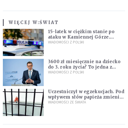
WIĘCEJ W:
ŚWIAT
15-latek w ciężkim stanie po
ataku w Kamiennej Górze.
Policja zatrzymała dwóch
WIADOMOŚCI Z POLSKI
nastolatków
3600 zł miesięcznie na dziecko
do 3. roku życia? To jedna z
propozycji programu "Rozwój
WIADOMOŚCI Z POLSKI
Plus"
Uczestniczył w egzekucjach. Pod
wpływem słów papieża zmienił
zdanie
WIADOMOŚCI ZE ŚWIATA