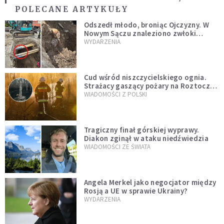
POLECANE ARTYKUŁY
Odszedł młodo, broniąc Ojczyzny. W
Nowym Sączu znaleziono zwłoki
mężczyzny z czasów potopu
WYDARZENIA
szwedzkiego
Cud wśród niszczycielskiego ognia.
Strażacy gaszący pożary na Roztoczu
opublikowali niezwykłe zdjęcie
WIADOMOŚCI Z POLSKI
Tragiczny finał górskiej wyprawy.
Diakon zginął w ataku niedźwiedzia
WIADOMOŚCI ZE ŚWIATA
Angela Merkel jako negocjator między
Rosją a UE w sprawie Ukrainy?
WYDARZENIA