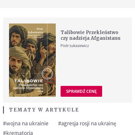
Talibowie Przekleństwo
czy nadzieja Afganistanu
Piotr Łukasiewicz
SPRAWDŹ CENĘ
TEMATY W ARTYKULE
#wojna na ukrainie
#agresja rosji na ukrainę
#krematoria