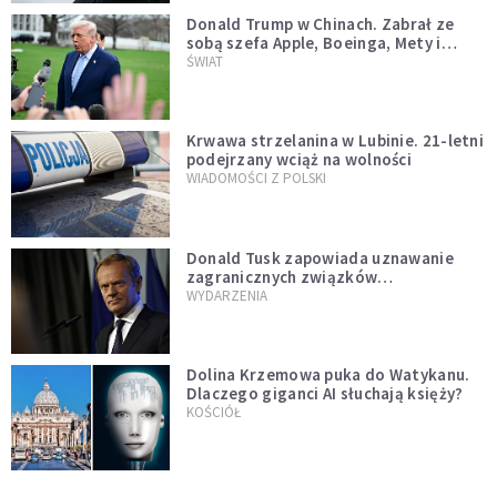
Donald Trump w Chinach. Zabrał ze
sobą szefa Apple, Boeinga, Mety i
Muska
ŚWIAT
Krwawa strzelanina w Lubinie. 21-letni
podejrzany wciąż na wolności
WIADOMOŚCI Z POLSKI
Donald Tusk zapowiada uznawanie
zagranicznych związków
jednopłciowych. "Państwo oblało ten
WYDARZENIA
test"
Dolina Krzemowa puka do Watykanu.
Dlaczego giganci AI słuchają księży?
KOŚCIÓŁ