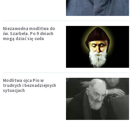
Niezawodna modlitwa do
św. Szarbela. Po 9 dniach
mogą dziać się cuda
Modlitwa ojca Pio w
trudnych i beznadziejnych
sytuacjach