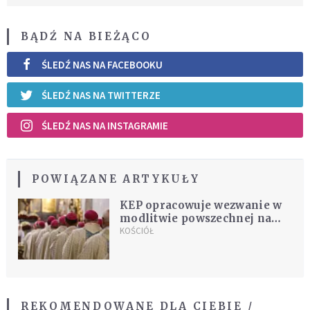
BĄDŹ NA BIEŻĄCO
ŚLEDŹ NAS NA FACEBOOKU
ŚLEDŹ NAS NA TWITTERZE
ŚLEDŹ NAS NA INSTAGRAMIE
POWIĄZANE ARTYKUŁY
KEP opracowuje wezwanie w
modlitwie powszechnej na
Wielki Piątek dotyczące
KOŚCIÓŁ
Ukrainy
REKOMENDOWANE DLA CIEBIE /