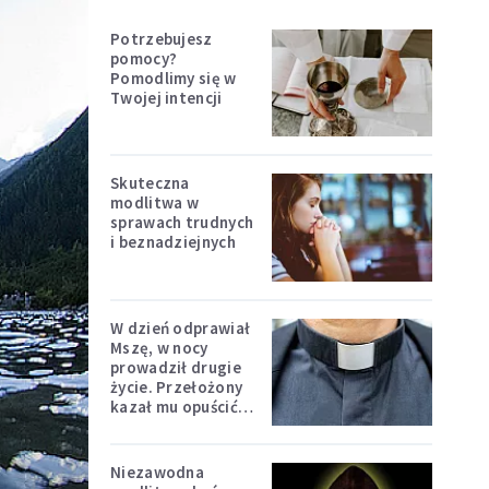
Potrzebujesz
pomocy?
Pomodlimy się w
Twojej intencji
Skuteczna
modlitwa w
sprawach trudnych
i beznadziejnych
W dzień odprawiał
Mszę, w nocy
prowadził drugie
życie. Przełożony
kazał mu opuścić
zakon
Niezawodna