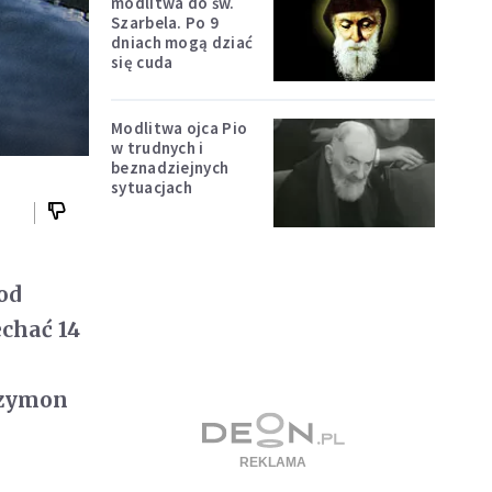
modlitwa do św.
Szarbela. Po 9
dniach mogą dziać
się cuda
Modlitwa ojca Pio
w trudnych i
beznadziejnych
sytuacjach
od
echać 14
Szymon