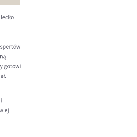
leciło
c
kspertów
oną
my gotowi
ał.
i
wiej