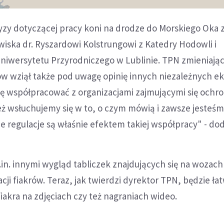
zy dotyczącej pracy koni na drodze do Morskiego Oka z
iska dr. Ryszardowi Kolstrungowi z Katedry Hodowli i
niwersytetu Przyrodniczego w Lublinie. TPN zmieniają
rów wziął także pod uwagę opinię innych niezależnych e
ię współpracować z organizacjami zajmującymi się ochr
eż wsłuchujemy się w to, o czym mówią i zawsze jesteś
regulacje są właśnie efektem takiej współpracy" - dod
.in. innymi wygląd tabliczek znajdujących się na wozach 
cji fiakrów. Teraz, jak twierdzi dyrektor TPN, będzie łat
akra na zdjęciach czy też nagraniach wideo.