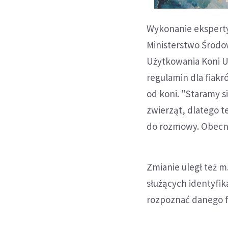
Wykonanie eksperty
Ministerstwo Środow
Użytkowania Koni U
regulamin dla fiak
od koni. "Staramy s
zwierząt, dlatego t
do rozmowy. Obecne 
Zmianie uległ też m
służących identyfika
rozpoznać danego fi