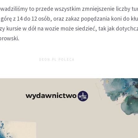
owadziliśmy to przede wszystkim zmniejszenie liczby tu
 górę z 14 do 12 osób, oraz zakaz popędzania koni do kł
rzy kursie w dół na wozie może siedzieć, tak jak dotychc
browski.
DEON.PL POLECA