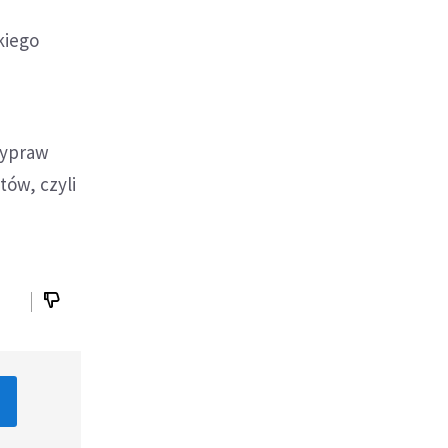
kiego
wypraw
tów, czyli