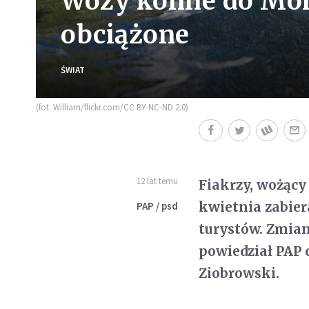
Wozy konne do Mor
obciążone
ŚWIAT
(fot. William/flickr.com/CC BY-NC-ND 2.0)
12 lat temu
Fiakrzy, wożący
kwietnia zabier
PAP / psd
turystów. Zmia
powiedział PAP
Ziobrowski.