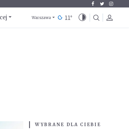
11
°
cej
Warszawa
WYBRANE DLA CIEBIE