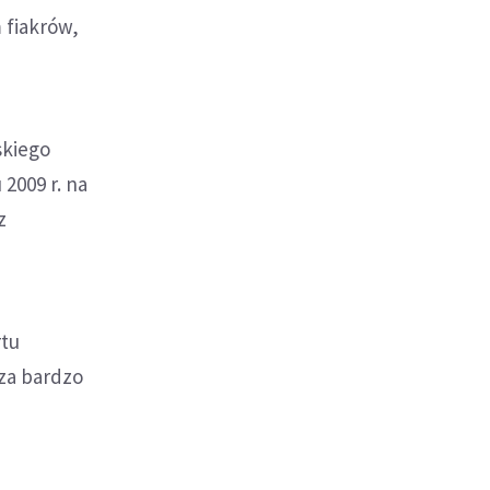
 fiakrów,
skiego
2009 r. na
z
rtu
 za bardzo