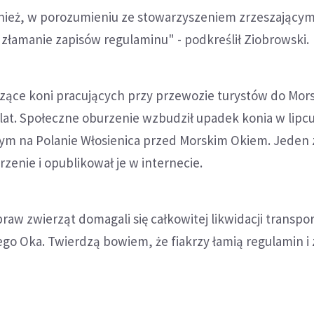
nież, w porozumieniu ze stowarzyszeniem zrzeszającym
złamanie zapisów regulaminu" - podkreślił Ziobrowski.
zące koni pracujących przy przewozie turystów do Mor
 lat. Społeczne oburzenie wzbudził upadek konia w lipcu 
m na Polanie Włosienica przed Morskim Okiem. Jeden 
rzenie i opublikował je w internecie.
raw zwierząt domagali się całkowitej likwidacji transpo
go Oka. Twierdzą bowiem, że fiakrzy łamią regulamin i