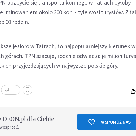
PN pozbycie się transportu konnego w Tatrach byłoby
iminowaniem około 300 koni - tyle wozi turystów. Z ta
ko 60 rodzin.
ksze jezioro w Tatrach, to najpopularniejszy kierunek 
h górach. TPN szacuje, rocznie odwiedza je milion turys
tkich przyjeżdzających w najwyższe polskie góry.
DEON.pl dla Ciebie
WSPOMÓŻ NAS
 wesprzeć.