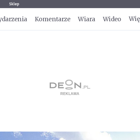
g
Sklep
Wię
darzenia
Komentarze
Wiara
Wideo