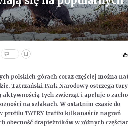
wiają się na popularnych
ych polskich górach coraz częściej można na
dzie. Tatrzański Park Narodowy ostrzega tur
aktywnością tych zwierząt i apeluje o zach
rożności na szlakach. W ostatnim czasie do
 profilu TATRY trafiło kilkanaście nagrań
h obecność drapieżników w różnych częściac