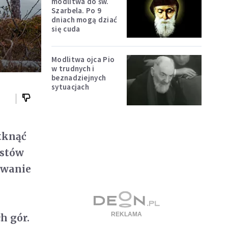
modlitwa do św.
Szarbela. Po 9
dniach mogą dziać
się cuda
Modlitwa ojca Pio
w trudnych i
beznadziejnych
sytuacjach
tknąć
ystów
owanie
h gór.