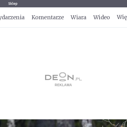
g
Sklep
Wię
darzenia
Komentarze
Wiara
Wideo