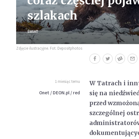
coraz częściej poja
szlakach
ŚWIAT
Zdjęcie ilustracyjne. Fot. Depositphotos
1 miesiąc temu
W Tatrach i inn
się na niedźwie
Onet / DEON.pl / red
przed wzmożoną 
szczególnej ost
administratorów
dokumentującyc