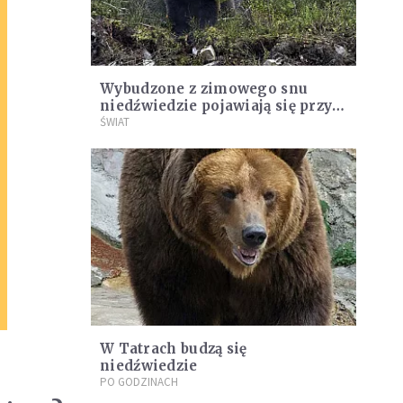
Wybudzone z zimowego snu
niedźwiedzie pojawiają się przy
domach
ŚWIAT
W Tatrach budzą się
niedźwiedzie
PO GODZINACH