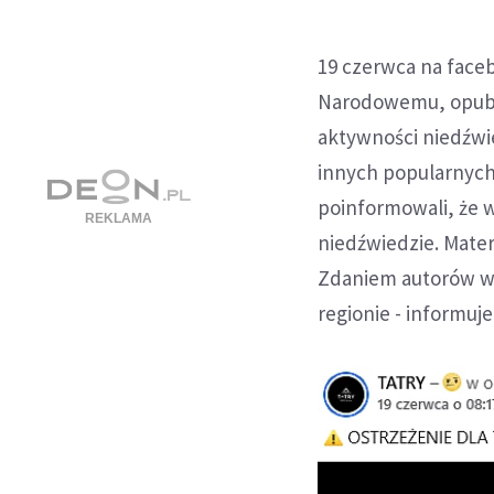
19 czerwca na face
Narodowemu, opubli
aktywności niedźwie
innych popularnych 
poinformowali, że 
niedźwiedzie. Materi
Zdaniem autorów wp
regionie - informuj