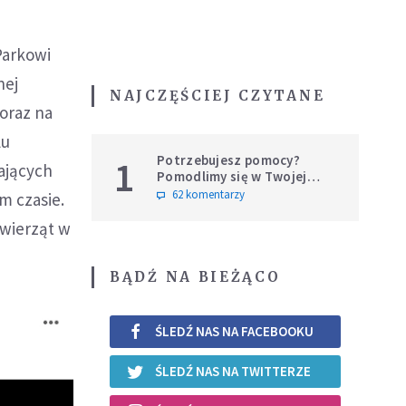
Parkowi
nej
NAJCZĘŚCIEJ CZYTANE
oraz na
lu
Potrzebujesz pomocy?
1
ających
Pomodlimy się w Twojej
intencji
62 komentarzy
im czasie.
wierząt w
BĄDŹ NA BIEŻĄCO
ŚLEDŹ NAS NA FACEBOOKU
ŚLEDŹ NAS NA TWITTERZE