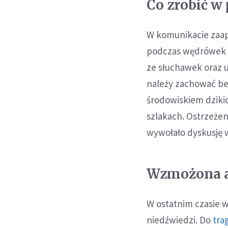
Co zrobić w
W komunikacie zaap
podczas wędrówek p
ze słuchawek oraz u
należy zachować be
środowiskiem dziki
szlakach. Ostrzeże
wywołało dyskusję w
Wzmożona a
W ostatnim czasie 
niedźwiedzi. Do
tra