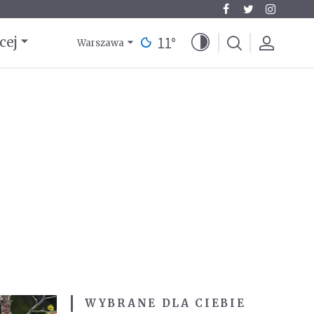
11
°
cej
Warszawa
WYBRANE DLA CIEBIE