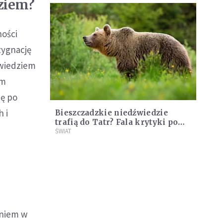
ziem?
ności
zygnację
źwiedziem
ym
ię po
 i
Bieszczadzkie niedźwiedzie
trafią do Tatr? Fala krytyki po
propozycji wiceministra
ŚWIAT
dniem w