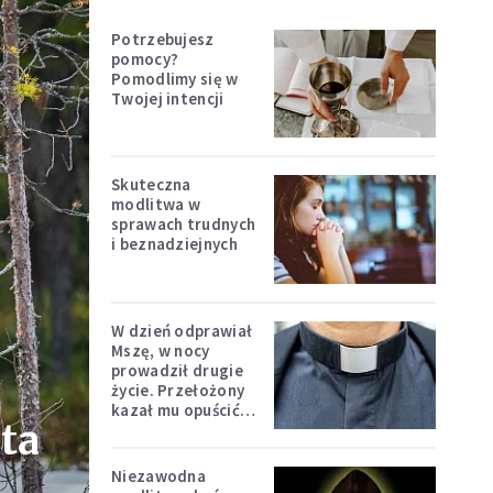
Potrzebujesz
pomocy?
Pomodlimy się w
Twojej intencji
Skuteczna
modlitwa w
sprawach trudnych
i beznadziejnych
W dzień odprawiał
Mszę, w nocy
prowadził drugie
życie. Przełożony
kazał mu opuścić
ta
zakon
Niezawodna