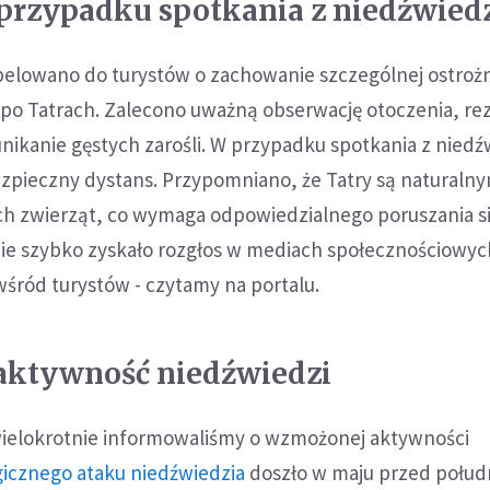
 przypadku spotkania z niedźwied
elowano do turystów o zachowanie szczególnej ostroż
o Tatrach. Zalecono uważną obserwację otoczenia, re
nikanie gęstych zarośli. W przypadku spotkania z nied
zpieczny dystans. Przypomniano, że Tatry są naturaln
ch zwierząt, co wymaga odpowiedzialnego poruszania s
nie szybko zyskało rozgłos w mediach społecznościowych
śród turystów - czytamy na portalu.
ktywność niedźwiedzi
wielokrotnie informowaliśmy o wzmożonej aktywności
gicznego ataku niedźwiedzia
doszło w maju przed połu