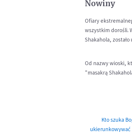
Nowiny
Ofiary ekstremalne
wszystkim dorośli. 
Shakahola, zostało 
Od nazwy wioski, k
"masakrą Shakahola
Kto szuka Bo
ukierunkowywać n