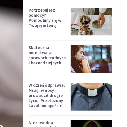
Potrzebujesz
pomocy?
Pomodlimy się w
Twojej intencji
Skuteczna
modlitwa w
sprawach trudnych
i beznadziejnych
W dzień odprawiał
Mszę, w nocy
prowadził drugie
życie. Przełożony
kazał mu opuścić
zakon
Niezawodna