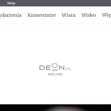
g
Sklep
Wię
darzenia
Komentarze
Wiara
Wideo