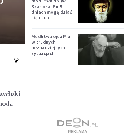
o
modlitwa do św.
Szarbela. Po 9
dniach mogą dziać
się cuda
Modlitwa ojca Pio
w trudnych i
beznadziejnych
sytuacjach
 zwłoki
hoda