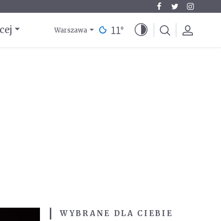
11
°
cej
Warszawa
WYBRANE DLA CIEBIE