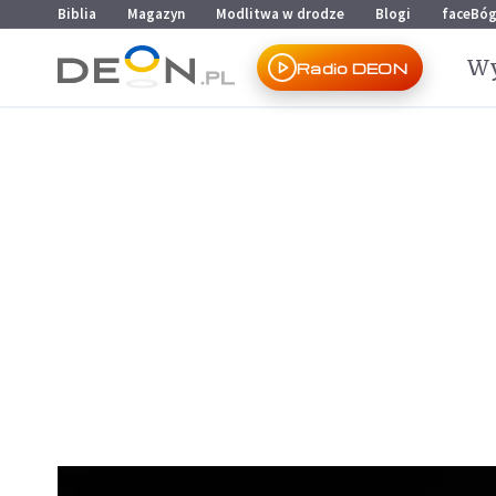
Przejdź do menu głównego
Przejdź do treści
Biblia
Magazyn
Modlitwa w drodze
Blogi
faceBó
Wy
Radio DEON