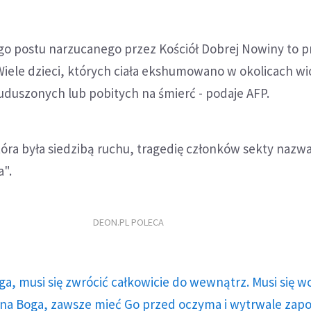
go postu narzucanego przez Kościół Dobrej Nowiny to 
Wiele dzieci, których ciała ekshumowano w okolicach wi
uduszonych lub pobitych na śmierć - podaje AFP.
tóra była siedzibą ruchu, tragedię członków sekty nazw
".
DEON.PL POLECA
ga, musi się zwrócić całkowicie do wewnątrz. Musi się w
a Boga, zawsze mieć Go przed oczyma i wytrwale zap