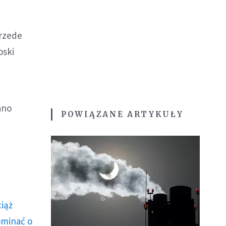
przede
oski
ano
POWIĄZANE ARTYKUŁY
ciąż
ominać o