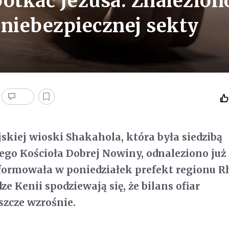
spotkać Jezusa. Znalezion
 niebezpiecznej sekty
jskiej wioski Shakahola, która była siedzibą
go Kościoła Dobrej Nowiny, odnaleziono już
nformowała w poniedziałek prefekt regionu R
e Kenii spodziewają się, że bilans ofiar
szcze wzrośnie.