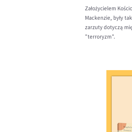
Założycielem Kości
Mackenzie, były tak
zarzuty dotyczą mi
"terroryzm".