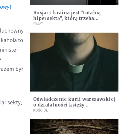
howy
)
Rosja: Ukraina jest "totalną
hipersektą", którą trzeba
"zdesatanizować"
ŚWIAT
y duchowny
akahola to
minister
e
 razem był
Oświadczenie kurii warszawskiej
iar sekty,
o działalności księży
Kadzińskiego i Gomulskiego
KOŚCIÓŁ
[PILNE]