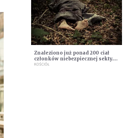
Znaleziono już ponad 200 ciał
członków niebezpiecznej sekty.
Zagłodzili się na śmierć, by
KOŚCIÓŁ
spotkać Jezusa