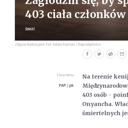
Zagłodzili się, by 
403 ciała członków
ŚWIAT
Zdjęcie ilustracyjne. Fot. Artem Furman / Depositphotos
3 lata temu
Na terenie keni
Międzynarodowe
PAP / pk
403 osób - poi
Onyancha. Władz
śmiertelnych je