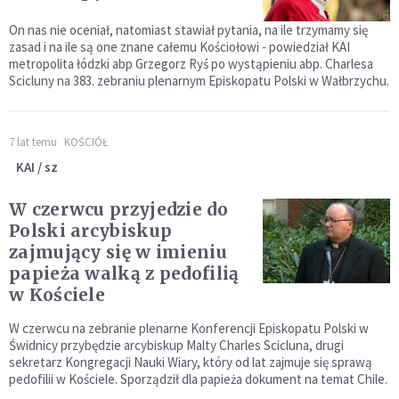
On nas nie oceniał, natomiast stawiał pytania, na ile trzymamy się
zasad i na ile są one znane całemu Kościołowi - powiedział KAI
metropolita łódzki abp Grzegorz Ryś po wystąpieniu abp. Charlesa
Scicluny na 383. zebraniu plenarnym Episkopatu Polski w Wałbrzychu.
7 lat temu
KOŚCIÓŁ
KAI / sz
W czerwcu przyjedzie do
Polski arcybiskup
zajmujący się w imieniu
papieża walką z pedofilią
w Kościele
W czerwcu na zebranie plenarne Konferencji Episkopatu Polski w
Świdnicy przybędzie arcybiskup Malty Charles Scicluna, drugi
sekretarz Kongregacji Nauki Wiary, który od lat zajmuje się sprawą
pedofilii w Kościele. Sporządził dla papieża dokument na temat Chile.