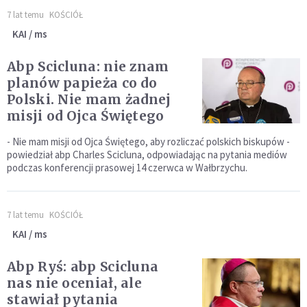
7 lat temu
KOŚCIÓŁ
KAI / ms
Abp Scicluna: nie znam
planów papieża co do
Polski. Nie mam żadnej
misji od Ojca Świętego
- Nie mam misji od Ojca Świętego, aby rozliczać polskich biskupów -
powiedział abp Charles Scicluna, odpowiadając na pytania mediów
podczas konferencji prasowej 14 czerwca w Wałbrzychu.
7 lat temu
KOŚCIÓŁ
KAI / ms
Abp Ryś: abp Scicluna
nas nie oceniał, ale
stawiał pytania