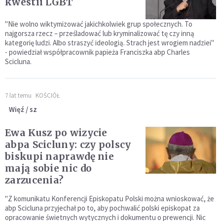
kwestii LGBT
"Nie wolno wiktymizować jakichkolwiek grup społecznych. To
najgorsza rzecz – prześladować lub kryminalizować tę czy inną
kategorię ludzi. Albo straszyć ideologią. Strach jest wrogiem nadziei"
- powiedział współpracownik papieża Franciszka abp Charles
Scicluna.
7 lat temu
KOŚCIÓŁ
Więź / sz
Ewa Kusz po wizycie
abpa Scicluny: czy polscy
biskupi naprawdę nie
mają sobie nic do
zarzucenia?
"Z komunikatu Konferencji Episkopatu Polski można wnioskować, że
abp Scicluna przyjechał po to, aby pochwalić polski episkopat za
opracowanie świetnych wytycznych i dokumentu o prewencji. Nic