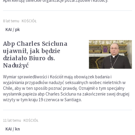
Apel kierują świeckie organizacje pozarządowe i katolicy.
8 lat temu
KOŚCIÓŁ
KAI / pk
Abp Charles Scicluna
ujawnił, jak będzie
działało Biuro ds.
Nadużyć
Wymiar sprawiedliwości i Kościół mają obowiązek badania i
wyjaśniania przypadków nadużyć seksualnych wobec nieletnich w
Chile, aby w ten sposób poznać prawdę. Oznajmił o tym specjalny
wysłannik papieża abp Charles Scicluna na zakończenie swej drugiej
wizyty w tym kraju 19 czerwca w Santiago.
11 lat temu
KOŚCIÓŁ
KAI / kn