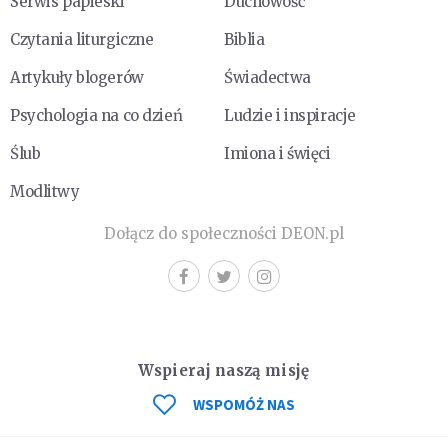
Serwis papieski
Duchowość
Czytania liturgiczne
Biblia
Artykuły blogerów
Świadectwa
Psychologia na co dzień
Ludzie i inspiracje
Ślub
Imiona i święci
Modlitwy
Dołącz do społeczności DEON.pl
Wspieraj naszą misję
WSPOMÓŻ NAS