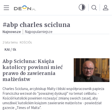
Przejdź do menu głównego
Przejdź do treści
#abp charles scicluna
Najnowsze
Najpopularniejsze
2 lata temu
KOŚCIÓŁ
KAI / tk
Abp Scicluna: Księża
katoliccy powinni mieć
prawo do zawierania
małżeństw
Charles Scicluna, arcybiskup Malty i bliski współpracownik papieża
Franciszka wezwał do "poważnej dyskusji" na temat celibatu. -
Kościół katolicki powinien rozważyć zmianę swoich zasad, aby
umożliwić katolickim księżom zawieranie małżeństw - powiedział
gazecie „Times of Malta”.