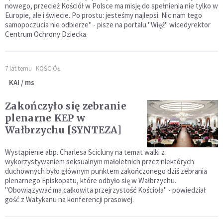
nowego, przecież Kościół w Polsce ma misję do spełnienia nie tylko w
Europie, ale i świecie. Po prostu: jesteśmy najlepsi. Nic nam tego
samopoczucia nie odbierze" - pisze na portalu "Więź" wicedyrektor
Centrum Ochrony Dziecka.
7 lat temu
KOŚCIÓŁ
KAI / ms
Zakończyło się zebranie
plenarne KEP w
Wałbrzychu [SYNTEZA]
Wystąpienie abp. Charlesa Scicluny na temat walki z
wykorzystywaniem seksualnym małoletnich przez niektórych
duchownych było głównym punktem zakończonego dziś zebrania
plenarnego Episkopatu, które odbyło się w Wałbrzychu.
"Obowiązywać ma całkowita przejrzystość Kościoła" - powiedział
gość z Watykanu na konferencji prasowej.