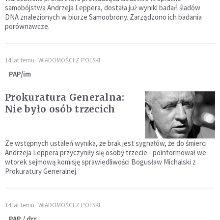
samobójstwa Andrzeja Leppera, dostała już wyniki badań śladów
DNA znalezionych w biurze Samoobrony. Zarządzono ich badania
porównawcze.
14 lat temu
WIADOMOŚCI Z POLSKI
PAP/im
Prokuratura Generalna:
Nie było osób trzecich
Ze wstępnych ustaleń wynika, że brak jest sygnałów, że do śmierci
Andrzeja Leppera przyczyniły się osoby trzecie - poinformował we
wtorek sejmową komisję sprawiedliwości Bogusław Michalski z
Prokuratury Generalnej.
14 lat temu
WIADOMOŚCI Z POLSKI
PAP / drr