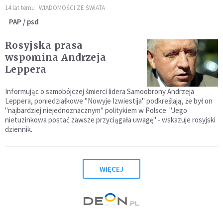
14 lat temu
WIADOMOŚCI ZE ŚWIATA
PAP / psd
Rosyjska prasa
wspomina Andrzeja
Leppera
Informując o samobójczej śmierci lidera Samoobrony Andrzeja
Leppera, poniedziałkowe "Nowyje Izwiestija" podkreślają, że był on
"najbardziej niejednoznacznym" politykiem w Polsce. "Jego
nietuzinkowa postać zawsze przyciągała uwagę" - wskazuje rosyjski
dziennik.
WIĘCEJ