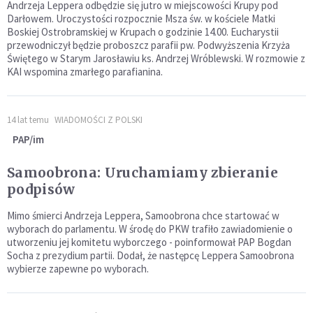
Andrzeja Leppera odbędzie się jutro w miejscowości Krupy pod
Darłowem. Uroczystości rozpocznie Msza św. w kościele Matki
Boskiej Ostrobramskiej w Krupach o godzinie 14.00. Eucharystii
przewodniczył będzie proboszcz parafii pw. Podwyższenia Krzyża
Świętego w Starym Jarosławiu ks. Andrzej Wróblewski. W rozmowie z
KAI wspomina zmarłego parafianina.
14 lat temu
WIADOMOŚCI Z POLSKI
PAP/im
Samoobrona: Uruchamiamy zbieranie
podpisów
Mimo śmierci Andrzeja Leppera, Samoobrona chce startować w
wyborach do parlamentu. W środę do PKW trafiło zawiadomienie o
utworzeniu jej komitetu wyborczego - poinformował PAP Bogdan
Socha z prezydium partii. Dodał, że następcę Leppera Samoobrona
wybierze zapewne po wyborach.