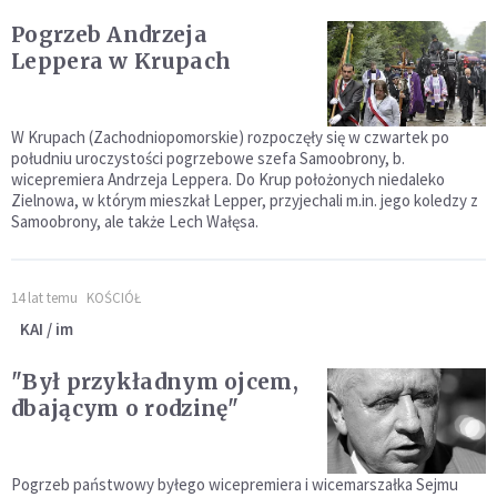
Pogrzeb Andrzeja
Leppera w Krupach
W Krupach (Zachodniopomorskie) rozpoczęły się w czwartek po
południu uroczystości pogrzebowe szefa Samoobrony, b.
wicepremiera Andrzeja Leppera. Do Krup położonych niedaleko
Zielnowa, w którym mieszkał Lepper, przyjechali m.in. jego koledzy z
Samoobrony, ale także Lech Wałęsa.
14 lat temu
KOŚCIÓŁ
KAI / im
"Był przykładnym ojcem,
dbającym o rodzinę"
Pogrzeb państwowy byłego wicepremiera i wicemarszałka Sejmu