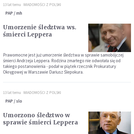
13 lat temu
WIADOMOŚCI Z POLSKI
PAP / mh
Umorzenie śledztwa ws.
śmierci Leppera
Prawomocne jest już umorzenie śledztwa w sprawie samobójczej
śmierci Andrzeja Leppera. Rodzina zmarłego nie odwołała się od
takiego postanowienia - podał w piątek rzecznik Prokuratury
Okręgowej w Warszawie Dariusz Ślepokura.
13 lat temu
WIADOMOŚCI Z POLSKI
PAP / slo
Umorzono śledztwo w
sprawie śmierci Leppera