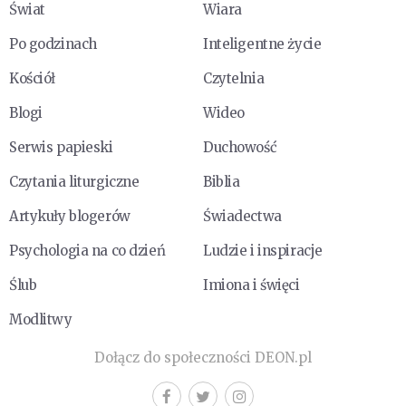
Świat
Wiara
Po godzinach
Inteligentne życie
Kościół
Czytelnia
Blogi
Wideo
Serwis papieski
Duchowość
Czytania liturgiczne
Biblia
Artykuły blogerów
Świadectwa
Psychologia na co dzień
Ludzie i inspiracje
Ślub
Imiona i święci
Modlitwy
Dołącz do społeczności DEON.pl