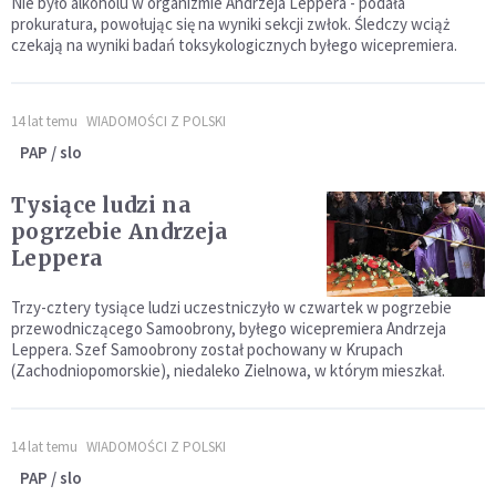
Nie było alkoholu w organizmie Andrzeja Leppera - podała
prokuratura, powołując się na wyniki sekcji zwłok. Śledczy wciąż
czekają na wyniki badań toksykologicznych byłego wicepremiera.
14 lat temu
WIADOMOŚCI Z POLSKI
PAP / slo
Tysiące ludzi na
pogrzebie Andrzeja
Leppera
Trzy-cztery tysiące ludzi uczestniczyło w czwartek w pogrzebie
przewodniczącego Samoobrony, byłego wicepremiera Andrzeja
Leppera. Szef Samoobrony został pochowany w Krupach
(Zachodniopomorskie), niedaleko Zielnowa, w którym mieszkał.
14 lat temu
WIADOMOŚCI Z POLSKI
PAP / slo