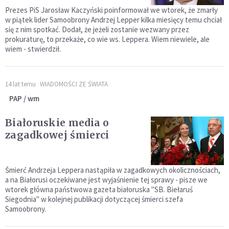
Prezes PiS Jarosław Kaczyński poinformował we wtorek, że zmarły
w piątek lider Samoobrony Andrzej Lepper kilka miesięcy temu chciał
się z nim spotkać. Dodał, że jeżeli zostanie wezwany przez
prokuraturę, to przekaże, co wie ws. Leppera. Wiem niewiele, ale
wiem - stwierdził.
14 lat temu
WIADOMOŚCI ZE ŚWIATA
PAP / wm
Białoruskie media o
zagadkowej śmierci
Śmierć Andrzeja Leppera nastąpiła w zagadkowych okolicznościach,
a na Białorusi oczekiwane jest wyjaśnienie tej sprawy - pisze we
wtorek główna państwowa gazeta białoruska "SB. Biełaruś
Siegodnia" w kolejnej publikacji dotyczącej śmierci szefa
Samoobrony.