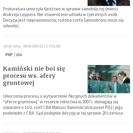
Prokuratura umorzyła śledztwo w sprawie samobójczej śmierci
Andrzeja Leppera. Nie stwierdzono udziału w tym innych osób.
Decyzja jest nieprawomocna; rodzina szefa Samoobrony może się
odwołać.
14 lat temu
WIADOMOŚCI Z POLSKI
PAP / slo
Kamiński nie boi się
procesu ws. afery
gruntowej
Umorzenia procesu o wytworzenie fikcyjnych dokumentów w
"aferze gruntowej" w resorcie rolnictwa w 2007 r. domagają się
oskarżeni o to b. szef CBA Mariusz Kamiński (dziś poseł PiS) i jego
podwładni z CBA. Sąd podejmie decyzję w tej sprawie 20 czerwca.