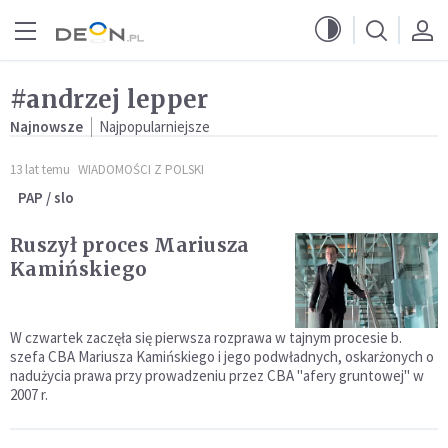
Przejdź do menu głównego
Przejdź do treści
#andrzej lepper
Najnowsze
Najpopularniejsze
13 lat temu
WIADOMOŚCI Z POLSKI
PAP / slo
Ruszył proces Mariusza
Kamińskiego
W czwartek zaczęła się pierwsza rozprawa w tajnym procesie b.
szefa CBA Mariusza Kamińskiego i jego podwładnych, oskarżonych o
nadużycia prawa przy prowadzeniu przez CBA "afery gruntowej" w
2007 r.