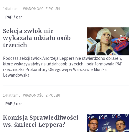
14 lat temu
WIADOMOŚCI Z POLSKI
PAP / drr
Sekcja zwłok nie
wykazała udziału osób
trzecich
Podczas sekcji zwłok Andrzeja Leppera nie stwierdzono obrażeń,
które wskazywałyby na udział osób trzecich - poinformowała PAP
rzeczniczka Prokuratury Okręgowej w Warszawie Monika
Lewandowska.
14 lat temu
WIADOMOŚCI Z POLSKI
PAP / drr
Komisja Sprawiedliwości
ws. śmierci Leppera?