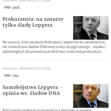
14 lat temu
WIADOMOŚCI Z POLSKI
PAP / psd
Prokuratura: na sznurze
tylko ślady Leppera
Na sznurze, który posłużył Andrzejowi Lepperowi do samobójstwa,
nie stwierdzono śladów DNA innej osoby niż jego samego - wynika z
opinii biegłych dla prowadzącej śledztwo stołecznej prokuratury.
14 lat temu
WIADOMOŚCI Z POLSKI
PAP / slo
Samobójstwo Leppera -
opinia ws. śladów DNA
Warszawska prokuratura prowadząca śledztwo w sprawie