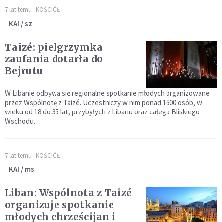
7 lat temu
KOŚCIÓŁ
KAI / sz
Taizé: pielgrzymka
zaufania dotarła do
Bejrutu
W Libanie odbywa się regionalne spotkanie młodych organizowane
przez Wspólnotę z Taizé. Uczestniczy w nim ponad 1600 osób, w
wieku od 18 do 35 lat, przybyłych z Libanu oraz całego Bliskiego
Wschodu.
7 lat temu
KOŚCIÓŁ
KAI / ms
Liban: Wspólnota z Taizé
organizuje spotkanie
młodych chrześcijan i