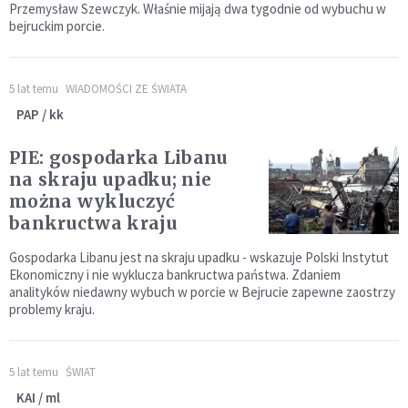
Przemysław Szewczyk. Właśnie mijają dwa tygodnie od wybuchu w
bejruckim porcie.
5 lat temu
WIADOMOŚCI ZE ŚWIATA
PAP / kk
PIE: gospodarka Libanu
na skraju upadku; nie
można wykluczyć
bankructwa kraju
Gospodarka Libanu jest na skraju upadku - wskazuje Polski Instytut
Ekonomiczny i nie wyklucza bankructwa państwa. Zdaniem
analityków niedawny wybuch w porcie w Bejrucie zapewne zaostrzy
problemy kraju.
5 lat temu
ŚWIAT
KAI / ml