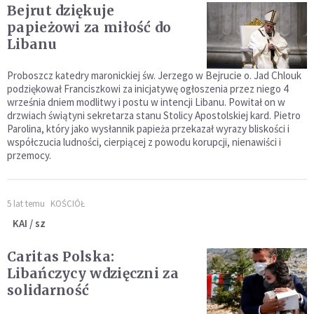
Bejrut dziękuje
papieżowi za miłość do
Libanu
Proboszcz katedry maronickiej św. Jerzego w Bejrucie o. Jad Chlouk
podziękował Franciszkowi za inicjatywę ogłoszenia przez niego 4
września dniem modlitwy i postu w intencji Libanu. Powitał on w
drzwiach świątyni sekretarza stanu Stolicy Apostolskiej kard. Pietro
Parolina, który jako wysłannik papieża przekazał wyrazy bliskości i
współczucia ludności, cierpiącej z powodu korupcji, nienawiści i
przemocy.
5 lat temu
KOŚCIÓŁ
KAI / sz
Caritas Polska:
Libańczycy wdzięczni za
solidarność