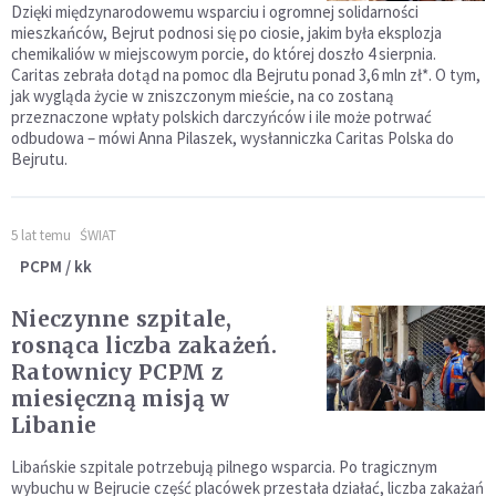
Dzięki międzynarodowemu wsparciu i ogromnej solidarności
mieszkańców, Bejrut podnosi się po ciosie, jakim była eksplozja
chemikaliów w miejscowym porcie, do której doszło 4 sierpnia.
Caritas zebrała dotąd na pomoc dla Bejrutu ponad 3,6 mln zł*. O tym,
jak wygląda życie w zniszczonym mieście, na co zostaną
przeznaczone wpłaty polskich darczyńców i ile może potrwać
odbudowa – mówi Anna Pilaszek, wysłanniczka Caritas Polska do
Bejrutu.
5 lat temu
ŚWIAT
PCPM / kk
Nieczynne szpitale,
rosnąca liczba zakażeń.
Ratownicy PCPM z
miesięczną misją w
Libanie
Libańskie szpitale potrzebują pilnego wsparcia. Po tragicznym
wybuchu w Bejrucie część placówek przestała działać, liczba zakażań