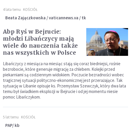
4 lata temu
KOŚCIÓŁ
Beata Zajączkowska / vaticannews.va / tk
Abp Ryś w Bejrucie:
młodzi Libańczycy mają
wiele do nauczenia także
nas wszystkich w Polsce
Libańczycy z miesiąca na miesiąc stają się coraz biedniejsi, rośnie
bezrobocie, które generuje migrację za chlebem. Kolejki przed
piekarniami są codziennym widokiem. Poczucie bezradności wobec
tragicznej sytuacji polityczno-ekonomicznej jest przerażające. Tak
sytuację w Libanie opisuje ks. Przemysław Szewczyk, który dwa lata
temu był świadkiem eksplozji w Bejrucie i od jej momentu niesie
pomoc Libańczykom.
5 lat temu
KOŚCIÓŁ
PAP/ kb