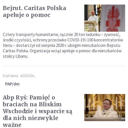
Bejrut. Caritas Polska
apeluje o pomoc
Cztery transporty humanitarne, łącznie 20 ton ładunku – żywność,
środki czystości, ochrony przeciwko COVID-19 i 100 koncentratorów
tlenu – dostarczył od sierpnia 2020 r. ubogim mieszkańcom Bejrutu
Caritas Polska. Organizacja wciąż apeluje o pomoc dla mieszkańców
stolicy Libanu.
5 lat temu
KOŚCIÓŁ
PAP/dm
Abp Ryś: Pamięć o
braciach na Bliskim
Wschodzie i wsparcie są
dla nich niezwykle
ważne