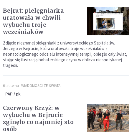
Bejrut: pielęgniarka
uratowała w chwili
wybuchu troje
wcześniaków
Zdjęcie nieznanej pielęgniarki z uniwersyteckiego Szpitala św.
Jerzego w Bejrucie, która uratowała troje wcześniaków z
neonatologicznego oddziału intensywnej terapii, obiegło cały świat,
stając się ilustracją bohaterskiego czynu w obliczu niespotykanej
tragedii.
6 lat temu
WIADOMOŚCI ZE ŚWIATA
PAP / pk
Czerwony Krzyż: w
wybuchu w Bejrucie
zginęło co najmniej sto
osób