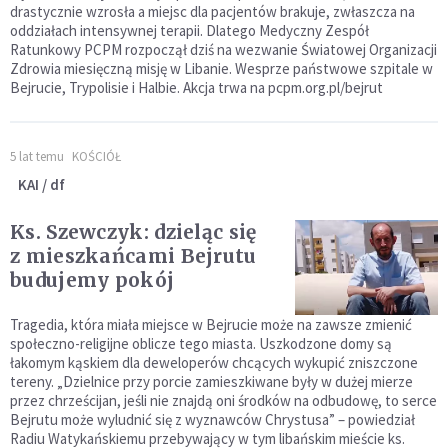
drastycznie wzrosła a miejsc dla pacjentów brakuje, zwłaszcza na
oddziałach intensywnej terapii. Dlatego Medyczny Zespół
Ratunkowy PCPM rozpoczął dziś na wezwanie Światowej Organizacji
Zdrowia miesięczną misję w Libanie. Wesprze państwowe szpitale w
Bejrucie, Trypolisie i Halbie. Akcja trwa na pcpm.org.pl/bejrut
5 lat temu
KOŚCIÓŁ
KAI / df
Ks. Szewczyk: dzieląc się
z mieszkańcami Bejrutu
budujemy pokój
Tragedia, która miała miejsce w Bejrucie może na zawsze zmienić
społeczno-religijne oblicze tego miasta. Uszkodzone domy są
łakomym kąskiem dla deweloperów chcących wykupić zniszczone
tereny. „Dzielnice przy porcie zamieszkiwane były w dużej mierze
przez chrześcijan, jeśli nie znajdą oni środków na odbudowę, to serce
Bejrutu może wyludnić się z wyznawców Chrystusa” – powiedział
Radiu Watykańskiemu przebywający w tym libańskim mieście ks.