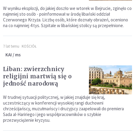
W wyniku eksplozji, do jakiej doszło we wtorek w Bejrucie, zginęło co
najmniej sto osób - poinformował w środę libański oddział
Czerwonego Krzyża. Liczbę osób, które doznały obrażeń, oceniono
na co najmniej 4 tys. Szpitale w libańskiej stolicy są przepełnione.
7 lat temu
KOŚCIÓŁ
KAI / ms
Liban: zwierzchnicy
religijni martwią się o
jedność narodową
W trudnej sytuacji politycznej, w jakiej znajduje się kraj,
uczestniczący w konferencji wysokiej rangi duchowni
chrześcijańscy, muzułmańscy i druzyjscy zaapelowali do premiera
Sada al-Haririego i jego współpracowników o szybkie
przezwyciężenie kryzysu.