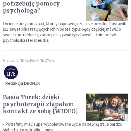
potrzebuję pomocy
psychologa?
Do mnie przychodzą ci, którzy naprawdę czują się bezsilni. Postawili
już nawet kilka ratujących ich hipotez typu: będę częściej mówić o
swoich potrzebach; zacznę okazywać życzliwość… i nic - mówi
psycholożka i terapeutka.
6 lat temu
INTELIGENTNE ŻYCIE
Redakcja DEON.pl
Basia Turek: dzięki
psychoterapii złapałam
kontakt ze sobą [WIDEO]
- Potrafimy mieć superwypolerowane życie na zewnątrz, a bardzo
słabe to, co w środku - mówi.