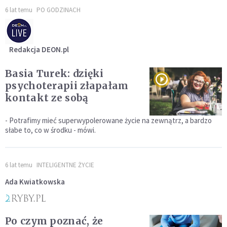
6 lat temu
PO GODZINACH
Redakcja DEON.pl
Basia Turek: dzięki
psychoterapii złapałam
kontakt ze sobą
- Potrafimy mieć superwypolerowane życie na zewnątrz, a bardzo
słabe to, co w środku - mówi.
6 lat temu
INTELIGENTNE ŻYCIE
Ada Kwiatkowska
Po czym poznać, że