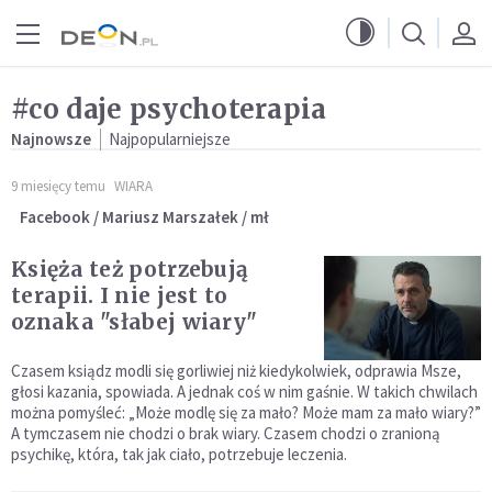
Przejdź do menu głównego
Przejdź do treści
#co daje psychoterapia
Najnowsze
Najpopularniejsze
9 miesięcy temu
WIARA
Facebook / Mariusz Marszałek / mł
Księża też potrzebują
terapii. I nie jest to
oznaka "słabej wiary"
Czasem ksiądz modli się gorliwiej niż kiedykolwiek, odprawia Msze,
głosi kazania, spowiada. A jednak coś w nim gaśnie. W takich chwilach
można pomyśleć: „Może modlę się za mało? Może mam za mało wiary?”
A tymczasem nie chodzi o brak wiary. Czasem chodzi o zranioną
psychikę, która, tak jak ciało, potrzebuje leczenia.