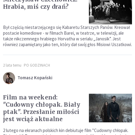
Hrabia, miś czy drań?
Był częścią niestarzejącego się Kabaretu Starszych Panów. Kreował
postacie komediowe - w filmach Barei, w teatrze, w telewizji, ale
także nikczemnego hrabiego Horvatha w serialu „Janosik”. Jest
również zapamiętany jako ten, który dał swój głos Misiowi Uszatkowi.
2 lata temu
PO GODZINACH
Tomasz Kopański
Film na weekend:
"Cudowny chłopak. Biały
ptak". Przesłanie miłości
jest wciąż aktualne
2 lutego na ekranach polskich kin debiutuje film "Cudowny chłopak.