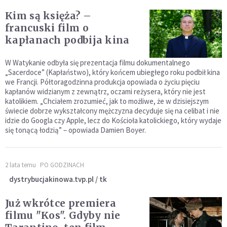
Kim są księża? –
francuski film o
kapłanach podbija kina
W Watykanie odbyła się prezentacja filmu dokumentalnego
„Sacerdoce” (Kapłaństwo), który końcem ubiegłego roku podbił kina
we Francji. Półtoragodzinna produkcja opowiada o życiu pięciu
kapłanów widzianym z zewnątrz, oczami reżysera, który nie jest
katolikiem. „Chciałem zrozumieć, jak to możliwe, że w dzisiejszym
świecie dobrze wykształcony mężczyzna decyduje się na celibat i nie
idzie do Googla czy Apple, lecz do Kościoła katolickiego, który wydaje
się tonącą łodzią” – opowiada Damien Boyer.
2 lata temu
PO GODZINACH
dystrybucjakinowa.tvp.pl / tk
Już wkrótce premiera
filmu "Kos". Gdyby nie