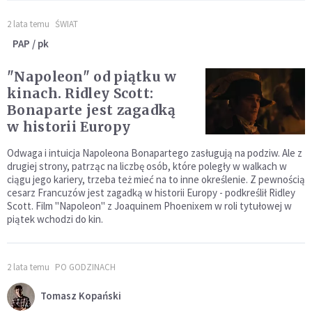
2 lata temu
ŚWIAT
PAP / pk
"Napoleon" od piątku w
kinach. Ridley Scott:
Bonaparte jest zagadką
w historii Europy
Odwaga i intuicja Napoleona Bonapartego zasługują na podziw. Ale z
drugiej strony, patrząc na liczbę osób, które poległy w walkach w
ciągu jego kariery, trzeba też mieć na to inne określenie. Z pewnością
cesarz Francuzów jest zagadką w historii Europy - podkreślił Ridley
Scott. Film "Napoleon" z Joaquinem Phoenixem w roli tytułowej w
piątek wchodzi do kin.
2 lata temu
PO GODZINACH
Tomasz Kopański