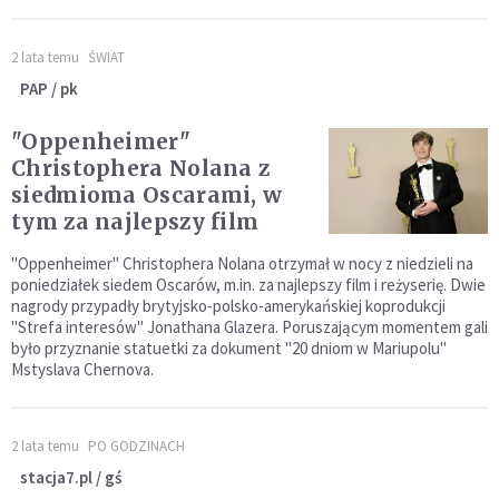
2 lata temu
ŚWIAT
PAP / pk
"Oppenheimer"
Christophera Nolana z
siedmioma Oscarami, w
tym za najlepszy film
"Oppenheimer" Christophera Nolana otrzymał w nocy z niedzieli na
poniedziałek siedem Oscarów, m.in. za najlepszy film i reżyserię. Dwie
nagrody przypadły brytyjsko-polsko-amerykańskiej koprodukcji
"Strefa interesów" Jonathana Glazera. Poruszającym momentem gali
było przyznanie statuetki za dokument "20 dniom w Mariupolu"
Mstyslava Chernova.
2 lata temu
PO GODZINACH
stacja7.pl / gś