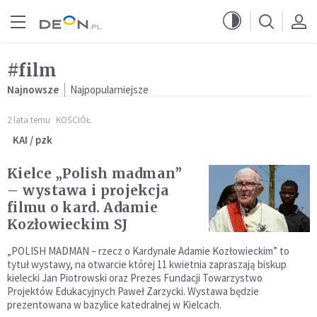
Przejdź do menu głównego
Przejdź do treści
#film
Najnowsze
Najpopularniejsze
2 lata temu
KOŚCIÓŁ
KAI / pzk
Kielce „Polish madman”
– wystawa i projekcja
filmu o kard. Adamie
Kozłowieckim SJ
„POLISH MADMAN – rzecz o Kardynale Adamie Kozłowieckim” to
tytuł wystawy, na otwarcie której 11 kwietnia zapraszają biskup
kielecki Jan Piotrowski oraz Prezes Fundacji Towarzystwo
Projektów Edukacyjnych Paweł Zarzycki. Wystawa będzie
prezentowana w bazylice katedralnej w Kielcach.