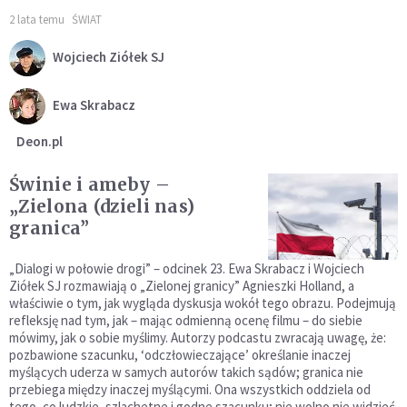
2 lata temu
ŚWIAT
Wojciech Ziółek SJ
Ewa Skrabacz
Deon.pl
Świnie i ameby –
„Zielona (dzieli nas)
granica”
„Dialogi w połowie drogi” – odcinek 23. Ewa Skrabacz i Wojciech
Ziółek SJ rozmawiają o „Zielonej granicy” Agnieszki Holland, a
właściwie o tym, jak wygląda dyskusja wokół tego obrazu. Podejmują
refleksję nad tym, jak – mając odmienną ocenę filmu – do siebie
mówimy, jak o sobie myślimy. Autorzy podcastu zwracają uwagę, że:
pozbawione szacunku, ‘odczłowieczające’ określanie inaczej
myślących uderza w samych autorów takich sądów; granica nie
przebiega między inaczej myślącymi. Ona wszystkich oddziela od
tego, co ludzkie, szlachetne i godne szacunku; nie wolno nie widzieć