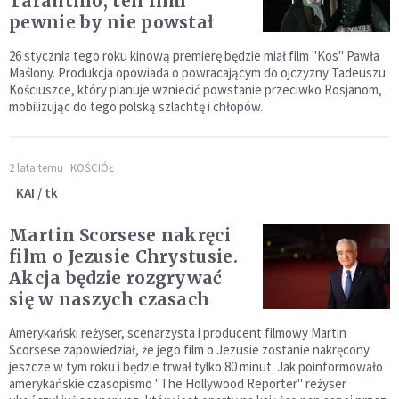
Tarantino, ten film
pewnie by nie powstał
26 stycznia tego roku kinową premierę będzie miał film "Kos" Pawła
Maślony. Produkcja opowiada o powracającym do ojczyzny Tadeuszu
Kościuszce, który planuje wzniecić powstanie przeciwko Rosjanom,
mobilizując do tego polską szlachtę i chłopów.
2 lata temu
KOŚCIÓŁ
KAI / tk
Martin Scorsese nakręci
film o Jezusie Chrystusie.
Akcja będzie rozgrywać
się w naszych czasach
Amerykański reżyser, scenarzysta i producent filmowy Martin
Scorsese zapowiedział, że jego film o Jezusie zostanie nakręcony
jeszcze w tym roku i będzie trwał tylko 80 minut. Jak poinformowało
amerykańskie czasopismo "The Hollywood Reporter" reżyser