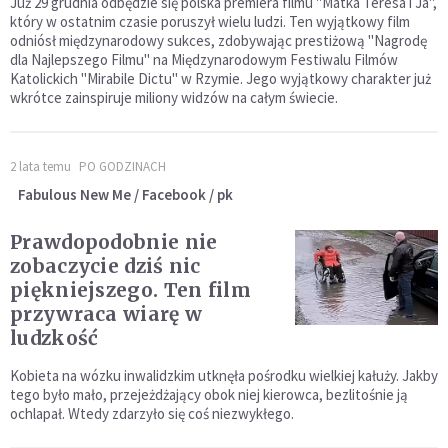
Już 29 grudnia odbędzie się polska premiera filmu "Matka Teresa i Ja",
który w ostatnim czasie poruszył wielu ludzi. Ten wyjątkowy film
odniósł międzynarodowy sukces, zdobywając prestiżową "Nagrodę
dla Najlepszego Filmu" na Międzynarodowym Festiwalu Filmów
Katolickich "Mirabile Dictu" w Rzymie. Jego wyjątkowy charakter już
wkrótce zainspiruje miliony widzów na całym świecie.
2 lata temu
PO GODZINACH
Fabulous New Me / Facebook / pk
Prawdopodobnie nie
zobaczycie dziś nic
piękniejszego. Ten film
przywraca wiarę w
ludzkość
Kobieta na wózku inwalidzkim utknęła pośrodku wielkiej kałuży. Jakby
tego było mało, przejeżdżający obok niej kierowca, bezlitośnie ją
ochlapał. Wtedy zdarzyło się coś niezwykłego.