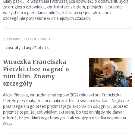
Biały ptak". To wspaniała i wzruszająca opowieść o oddawaniu życia
za drugiego człowieka, konfrontacji ze złem, przyjaźni, a przede
wszystkim o przesłaniu miłości, które wciąż jest aktualne i
szczególnie potrzebne w dzisiejszych czasach.
2 lata temu
PO GODZINACH
viva.pl / stacja7.pl / tk
Wnuczka Franciszka
Pieczki chce nagrać o
nim film. Znamy
szczegóły
Alicja Pieczka, wnuczka zmarłego w 2022 roku aktora Franciszka
Pieczki przyznała, że chce nakręcić film o swoim dziadku. - Nigdy nie
postrzegałam go przez pryzmat jego aktorskich osiągnięć, poprzez
pryzmat tego, że jest wielkim aktorem, bo też on nigdy nie dawał
odczuć, że jest kimś wyjątkowym - tak swojego dziadka wspomina
Alicja.