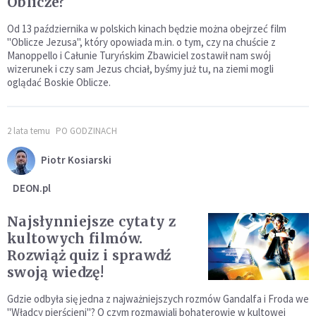
Oblicze?
Od 13 października w polskich kinach będzie można obejrzeć film
"Oblicze Jezusa", który opowiada m.in. o tym, czy na chuście z
Manoppello i Całunie Turyńskim Zbawiciel zostawił nam swój
wizerunek i czy sam Jezus chciał, byśmy już tu, na ziemi mogli
oglądać Boskie Oblicze.
2 lata temu
PO GODZINACH
Piotr Kosiarski
DEON.pl
Najsłynniejsze cytaty z
kultowych filmów.
Rozwiąż quiz i sprawdź
swoją wiedzę!
Gdzie odbyła się jedna z najważniejszych rozmów Gandalfa i Froda we
"Władcy pierścieni"? O czym rozmawiali bohaterowie w kultowej