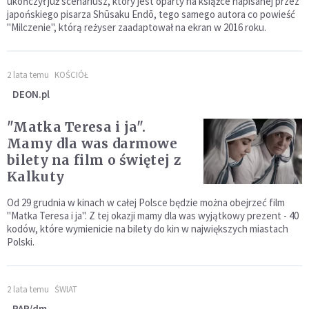
ukończył już scenariusz, który jest oparty na książce napisanej przez
japońskiego pisarza Shūsaku Endō, tego samego autora co powieść
"Milczenie", którą reżyser zaadaptował na ekran w 2016 roku.
2 lata temu
KOŚCIÓŁ
DEON.pl
"Matka Teresa i ja".
Mamy dla was darmowe
bilety na film o świętej z
Kalkuty
Od 29 grudnia w kinach w całej Polsce będzie można obejrzeć film
"Matka Teresa i ja". Z tej okazji mamy dla was wyjątkowy prezent - 40
kodów, które wymienicie na bilety do kin w największych miastach
Polski.
2 lata temu
ŚWIAT
PAP/dm