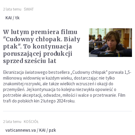
2 lata temu
ŚWIAT
KAI / tk
W lutym premiera filmu
"Cudowny chłopak. Biały
ptak". To kontynuacja
poruszającej produkcji
sprzed sześciu lat
Ekranizacja światowego bestsellera „Cudowny chłopak” porwała 1,5-
milionową widownię w każdym wieku, dostarczając nie tylko
znakomitej rozrywki, ale także wielkich wzruszeń i okazji do
przemyśleń. Jej kontynuacja to kolejna niezwykła opowieść o
potrzebie akceptacji, odwadze, miłości i walce o przetrwanie. Film
trafi do polskich kin 2 lutego 2024 roku.
2 lata temu
KOŚCIÓŁ
vaticannews.va / KAI / pzk