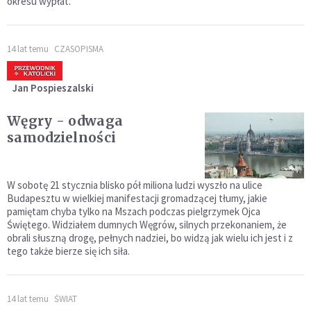
okresu wypłat.
14 lat temu
CZASOPISMA
Jan Pospieszalski
Węgry - odwaga
samodzielności
W sobotę 21 stycznia blisko pół miliona ludzi wyszło na ulice
Budapesztu w wielkiej manifestacji gromadzącej tłumy, jakie
pamiętam chyba tylko na Mszach podczas pielgrzymek Ojca
Świętego. Widziałem dumnych Węgrów, silnych przekonaniem, że
obrali słuszną drogę, pełnych nadziei, bo widzą jak wielu ich jest i z
tego także bierze się ich siła.
14 lat temu
ŚWIAT