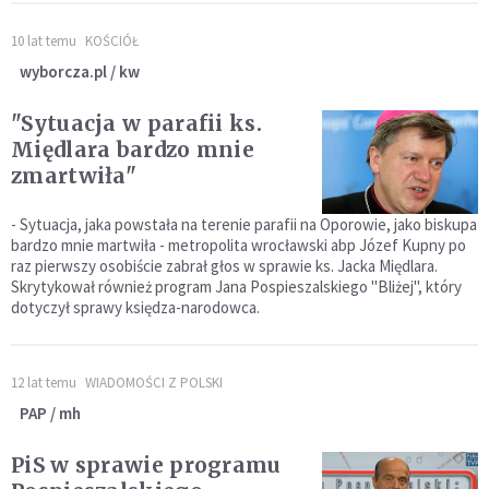
10 lat temu
KOŚCIÓŁ
wyborcza.pl / kw
"Sytuacja w parafii ks.
Międlara bardzo mnie
zmartwiła"
- Sytuacja, jaka powstała na terenie parafii na Oporowie, jako biskupa
bardzo mnie martwiła - metropolita wrocławski abp Józef Kupny po
raz pierwszy osobiście zabrał głos w sprawie ks. Jacka Międlara.
Skrytykował również program Jana Pospieszalskiego "Bliżej", który
dotyczył sprawy księdza-narodowca.
12 lat temu
WIADOMOŚCI Z POLSKI
PAP / mh
PiS w sprawie programu