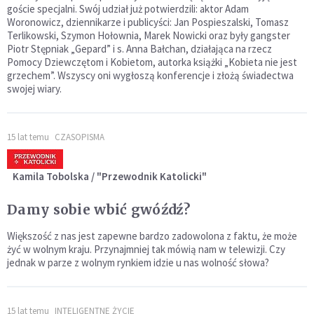
goście specjalni. Swój udział już potwierdzili: aktor Adam
Woronowicz, dziennikarze i publicyści: Jan Pospieszalski, Tomasz
Terlikowski, Szymon Hołownia, Marek Nowicki oraz były gangster
Piotr Stępniak „Gepard” i s. Anna Bałchan, działająca na rzecz
Pomocy Dziewczętom i Kobietom, autorka książki „Kobieta nie jest
grzechem”. Wszyscy oni wygłoszą konferencje i złożą świadectwa
swojej wiary.
15 lat temu
CZASOPISMA
Kamila Tobolska / "Przewodnik Katolicki"
Damy sobie wbić gwóźdź?
Większość z nas jest zapewne bardzo zadowolona z faktu, że może
żyć w wolnym kraju. Przynajmniej tak mówią nam w telewizji. Czy
jednak w parze z wolnym rynkiem idzie u nas wolność słowa?
15 lat temu
INTELIGENTNE ŻYCIE