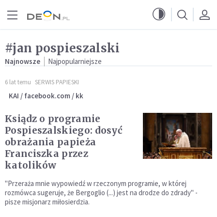
Przejdź do menu głównego
Przejdź do treści
#jan pospieszalski
Najnowsze
Najpopularniejsze
6 lat temu
SERWIS PAPIESKI
KAI / facebook.com / kk
Ksiądz o programie
Pospieszalskiego: dosyć
obrażania papieża
Franciszka przez
katolików
"Przeraża mnie wypowiedź w rzeczonym programie, w której
rozmówca sugeruje, że Bergoglio (...) jest na drodze do zdrady" -
pisze misjonarz miłosierdzia.