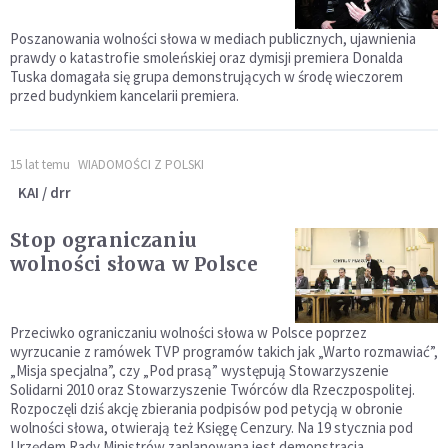
Poszanowania wolności słowa w mediach publicznych, ujawnienia
prawdy o katastrofie smoleńskiej oraz dymisji premiera Donalda
Tuska domagała się grupa demonstrujących w środę wieczorem
przed budynkiem kancelarii premiera.
15 lat temu
WIADOMOŚCI Z POLSKI
KAI / drr
Stop ograniczaniu
wolności słowa w Polsce
Przeciwko ograniczaniu wolności słowa w Polsce poprzez
wyrzucanie z ramówek TVP programów takich jak „Warto rozmawiać”,
„Misja specjalna”, czy „Pod prasą” występują Stowarzyszenie
Solidarni 2010 oraz Stowarzyszenie Twórców dla Rzeczpospolitej.
Rozpoczęli dziś akcję zbierania podpisów pod petycją w obronie
wolności słowa, otwierają też Księgę Cenzury. Na 19 stycznia pod
Urzędem Rady Ministrów zaplanowana jest demonstracja.