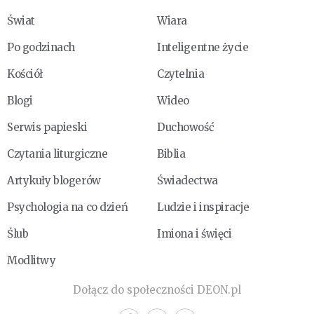
Świat
Wiara
Po godzinach
Inteligentne życie
Kościół
Czytelnia
Blogi
Wideo
Serwis papieski
Duchowość
Czytania liturgiczne
Biblia
Artykuły blogerów
Świadectwa
Psychologia na co dzień
Ludzie i inspiracje
Ślub
Imiona i święci
Modlitwy
Dołącz do społeczności DEON.pl