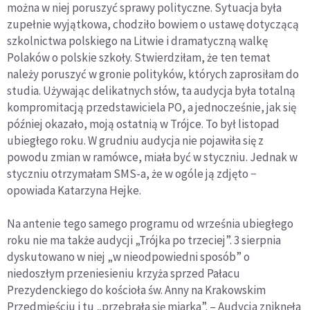
można w niej poruszyć sprawy polityczne. Sytuacja była
zupełnie wyjątkowa, chodziło bowiem o ustawę dotyczącą
szkolnictwa polskiego na Litwie i dramatyczną walkę
Polaków o polskie szkoły. Stwierdziłam, że ten temat
należy poruszyć w gronie polityków, których zaprosiłam do
studia. Używając delikatnych słów, ta audycja była totalną
kompromitacją przedstawiciela PO, a jednocześnie, jak się
później okazało, moją ostatnią w Trójce. To był listopad
ubiegłego roku. W grudniu audycja nie pojawiła się z
powodu zmian w ramówce, miała być w styczniu. Jednak w
styczniu otrzymałam SMS-a, że w ogóle ją zdjęto −
opowiada Katarzyna Hejke.
Na antenie tego samego programu od września ubiegłego
roku nie ma także audycji „Trójka po trzeciej”. 3 sierpnia
dyskutowano w niej „w nieodpowiedni sposób” o
niedoszłym przeniesieniu krzyża sprzed Pałacu
Prezydenckiego do kościoła św. Anny na Krakowskim
Przedmieściu i tu „przebrała się miarka”. – Audycja zniknęła