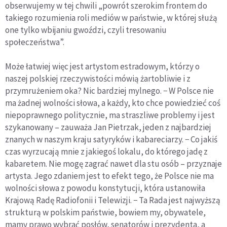
obserwujemy w tej chwili „powrót szerokim frontem do
takiego rozumienia roli mediów w państwie, w której służą
one tylko wbijaniu gwoździ, czyli tresowaniu
społeczeństwa”.
Może łatwiej więc jest artystom estradowym, którzy o
naszej polskiej rzeczywistości mówią żartobliwie i z
przymrużeniem oka? Nic bardziej mylnego. − W Polsce nie
ma żadnej wolności słowa, a każdy, kto chce powiedzieć coś
niepoprawnego politycznie, ma straszliwe problemy i jest
szykanowany – zauważa Jan Pietrzak, jeden z najbardziej
znanych w naszym kraju satyryków i kabareciarzy. − Co jakiś
czas wyrzucają mnie z jakiegoś lokalu, do którego jadę z
kabaretem. Nie mogę zagrać nawet dla stu osób – przyznaje
artysta. Jego zdaniem jest to efekt tego, że Polsce nie ma
wolności słowa z powodu konstytucji, która ustanowiła
Krajową Radę Radiofonii i Telewizji. − Ta Rada jest najwyższą
strukturą w polskim państwie, bowiem my, obywatele,
mamy prawo wybrać posłów, senatorów i prezydenta, a