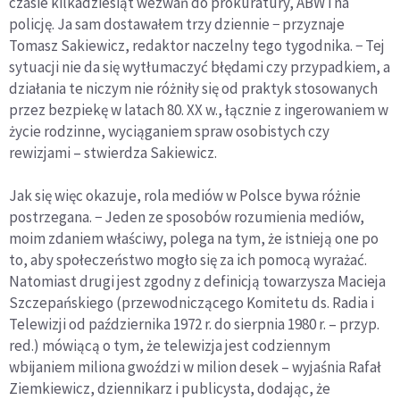
czasie kilkadziesiąt wezwań do prokuratury, ABW i na
policję. Ja sam dostawałem trzy dziennie − przyznaje
Tomasz Sakiewicz, redaktor naczelny tego tygodnika. − Tej
sytuacji nie da się wytłumaczyć błędami czy przypadkiem, a
działania te niczym nie różniły się od praktyk stosowanych
przez bezpiekę w latach 80. XX w., łącznie z ingerowaniem w
życie rodzinne, wyciąganiem spraw osobistych czy
rewizjami – stwierdza Sakiewicz.
Jak się więc okazuje, rola mediów w Polsce bywa różnie
postrzegana. − Jeden ze sposobów rozumienia mediów,
moim zdaniem właściwy, polega na tym, że istnieją one po
to, aby społeczeństwo mogło się za ich pomocą wyrażać.
Natomiast drugi jest zgodny z definicją towarzysza Macieja
Szczepańskiego (przewodniczącego Komitetu ds. Radia i
Telewizji od października 1972 r. do sierpnia 1980 r. – przyp.
red.) mówiącą o tym, że telewizja jest codziennym
wbijaniem miliona gwoździ w milion desek – wyjaśnia Rafał
Ziemkiewicz, dziennikarz i publicysta, dodając, że