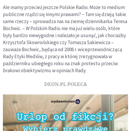
Ale mamy przecież jeszcze Polskie Radio. Może to medium
publiczne rządzi się innymi prawami? − Tam się dzieją takie
same rzeczy – sprowadza nas na ziemię dziennikarka Teresa
Bochwic. – W Polskim Radiu nie ma już wielu osób, które
były bardzo niewygodne i należało je usunąć, jak chociażby
Krzysztofa Skowrońskiego czy Tomasza Sakiewicza –
zauważa Bochwic, będąca od 2008 r. wiceprzewodniczącą
Rady Etyki Mediów, z pracy w której zrezygnowała w
październiku ubiegłego roku na znak protestu przeciw
brakowi obiektywizmu w opiniach Rady.
DEON.PL POLECA