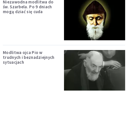
Niezawodna modlitwa do
św. Szarbela. Po 9 dniach
mogą dziać się cuda
Modlitwa ojca Pio w
trudnych i beznadziejnych
sytuacjach