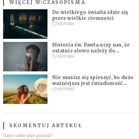
WIĘCEJ W:
CZASOPISMA
Do wielkiego światła idzie się
przez wielkie ciemności
CZASOPISMA
Historia św. Pawła uczy nas, że
ostatnie słowo należy do
światła, a nie do ciemności
CZASOPISMA
Nie musisz się spieszyć, bo dużo
ważniejsza jest świadomość
kierunku
CZASOPISMA
SKOMENTUJ ARTYKUŁ
Damy sobie wbić gwóźdź?