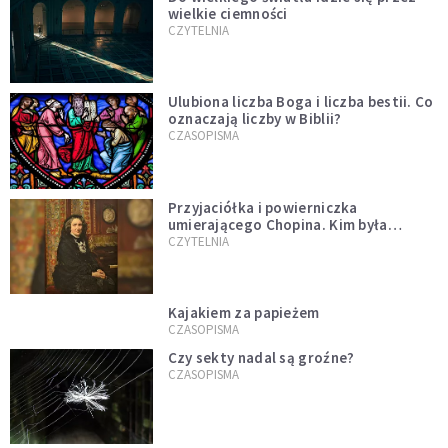
wielkie ciemności
CZYTELNIA
Ulubiona liczba Boga i liczba bestii. Co
oznaczają liczby w Biblii?
CZASOPISMA
Przyjaciółka i powierniczka
umierającego Chopina. Kim była
Marcelina Czartoryska?
CZYTELNIA
Kajakiem za papieżem
CZASOPISMA
Czy sekty nadal są groźne?
CZASOPISMA