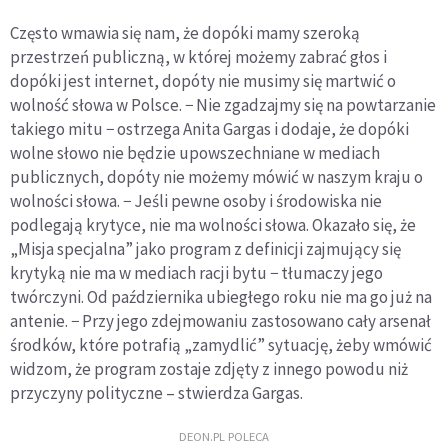
Często wmawia się nam, że dopóki mamy szeroką
przestrzeń publiczną, w której możemy zabrać głos i
dopóki jest internet, dopóty nie musimy się martwić o
wolność słowa w Polsce. − Nie zgadzajmy się na powtarzanie
takiego mitu − ostrzega Anita Gargas i dodaje, że dopóki
wolne słowo nie będzie upowszechniane w mediach
publicznych, dopóty nie możemy mówić w naszym kraju o
wolności słowa. − Jeśli pewne osoby i środowiska nie
podlegają krytyce, nie ma wolności słowa. Okazało się, że
„Misja specjalna” jako program z definicji zajmujący się
krytyką nie ma w mediach racji bytu − tłumaczy jego
twórczyni. Od października ubiegłego roku nie ma go już na
antenie. − Przy jego zdejmowaniu zastosowano cały arsenał
środków, które potrafią „zamydlić” sytuację, żeby wmówić
widzom, że program zostaje zdjęty z innego powodu niż
przyczyny polityczne – stwierdza Gargas.
DEON.PL POLECA