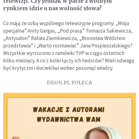
telewizji. Czy jednak w parze z wolnym
rynkiem idzie u nas wolność słowa?
Co mają ze sobą wspólnego telewizyjne programy: „Misja
specjalna” Anity Gargas, „Pod prasą” Tomasza Sakiewicza,
„Antysalon” Rafała Ziemkiewicza, „Bronisław Wildstein
przedstawia” i „Warto rozmawiać” Jana Pospieszalskiego?
Wszystkie wyrzucono z ramówki TVP w ciągu ostatnich
kilku miesięcy. A co z kolei łączy ich twórców? Mieli odwagę
być krytyczni i dociekliwi wobec posunięć władzy.
DEON.PL POLECA