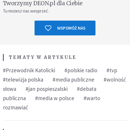
Tworzymy DEON.pl dla Ciebie
Tu możesz nas wesprzeć.
WSPOMÓŻ NAS
TEMATY W ARTYKULE
#Przewodnik Katolicki
#polskie radio
#tvp
#telewizja polska
#media publiczne
#wolność
słowa
#jan pospieszalski
#debata
publiczna
#media w polsce
#warto
rozmawiać