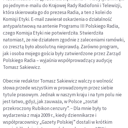
po jednym e-mailu do Krajowej Rady Radiofonii i Telewizji,
która skierowała go do prezesa Radia, a ten z kolei do
Komisji Etyki. E-mail zawierał oskarżenia o działalność
antypaństwową na antenie Programu III Polskiego Radia,
czego Komisja Etyki nie potwierdziła. Stwierdziła
natomiast, że nie działałem zgodnie z zaleceniami ramówki,
co zresztą było absolutną nieprawdą. Zarówno program,
jak i osoba mojego gościa były zatwierdzone przez Zarząd
Polskiego Radia – wyjaśnia współprowadzący audycję
Tomasz Sakiewicz.
Obecnie redaktor Tomasz Sakiewicz walczy o wolność
słowa przede wszystkim w prowadzonym przez siebie
tytule prasowym. Jednak w naszym kraju i na tym polu nie
jest łatwo, gdyż, jak zauważa, w Polsce „został
przekroczony Rubikon cenzury”. − Dla mnie były to
wydarzenia z maja 2009 r., kiedy dziennikarze i
współpracownicy „Gazety Polskiej” dostali w krótkim