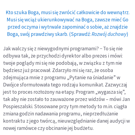
Kto szuka Boga, musi się zwrócić całkowicie do wewnątrz.
Musi się wciąż ukierunkowywać na Boga, zawsze mieć Go
przed oczyma i wytrwale zapominać o sobie, aż znajdzie
Boga, swój prawdziwy skarb. (Sprawdź:
Rozwój duchowy
)
Jak walczy się z niewygodnymi programami? − To się nie
odbywa tak, że przychodzi dyrektor albo prezes i mówi:
twoje poglądy mi się nie podobają, w związku z tym nie
będziesz już pracował. Zdarzyło mi się raz, że osoba
zdejmująca mnie z programu „Pytanie na śniadanie” w
Dwójce sformułowała tego rodzaju komunikat. Zazwyczaj
jest to proces rozłożony na etapy. Program „wygasza się”,
tak aby nie zostało to zauważone przez widzów – mówi Jan
Pospieszalski. Stosowane przy tym metody to m.in. ciągła
zmiana godzin nadawania programu, nieprzedłużanie
kontraktu z jego twórcą, nieuwzględnianie danej audycji w
nowej ramówce czy obcinanie jej budżetu.