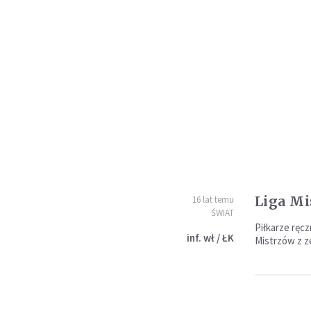
Liga Mi
16 lat temu
ŚWIAT
Piłkarze ręcz
inf. wł / ŁK
Mistrzów z 