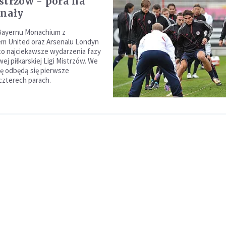
strzów - pora na
inały
 Bayernu Monachium z
m United oraz Arsenalu Londyn
to najciekawsze wydarzenia fazy
ej piłkarskiej Ligi Mistrzów. We
dę odbędą się pierwsze
czterech parach.