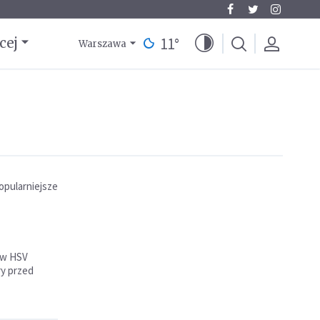
11
°
cej
Warszawa
opularniejsze
zów HSV
ry przed