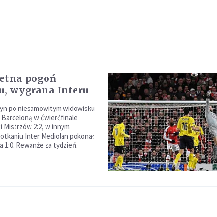
ietna pogoń
u, wygrana Interu
dyn po niesamowitym widowisku
 Barceloną w ćwierćfinale
igi Mistrzów 2:2, w innym
tkaniu Inter Mediolan pokonał
1:0. Rewanże za tydzień.