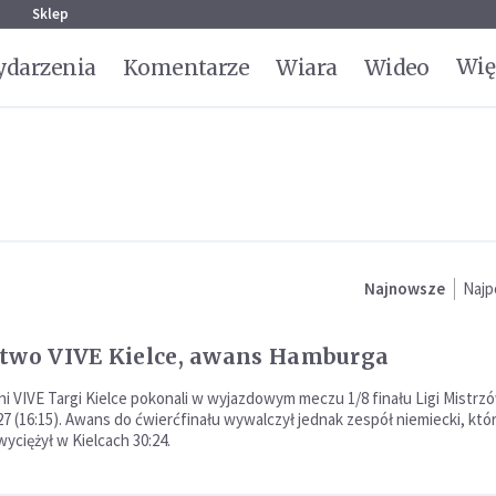
g
Sklep
Wię
darzenia
Komentarze
Wiara
Wideo
Najnowsze
Najp
two VIVE Kielce, awans Hamburga
zni VIVE Targi Kielce pokonali w wyjazdowym meczu 1/8 finału Ligi Mistr
7 (16:15). Awans do ćwierćfinału wywalczył jednak zespół niemiecki, któ
yciężył w Kielcach 30:24.