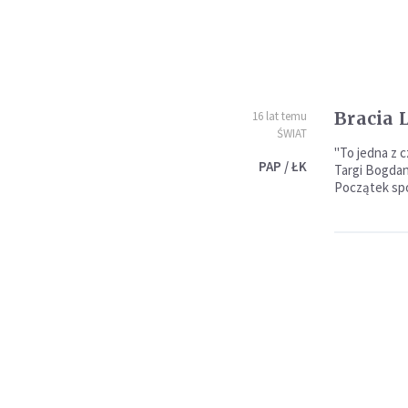
Bracia 
16 lat temu
ŚWIAT
"To jedna z 
PAP / ŁK
Targi Bogdan
Początek spo