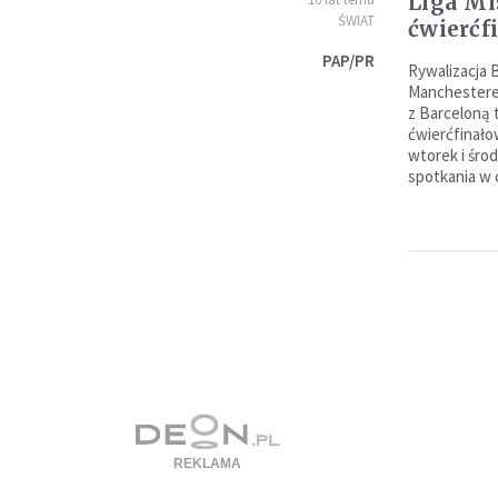
Liga Mi
ŚWIAT
ćwierćf
PAP/PR
Rywalizacja
Manchestere
z Barceloną 
ćwierćfinałow
wtorek i śro
spotkania w 