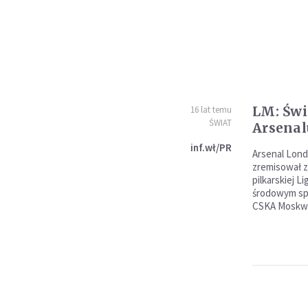
LM: Św
16 lat temu
ŚWIAT
Arsenal
inf.wł/PR
Arsenal Lon
zremisował z
pilkarskiej L
środowym spo
CSKA Moskwa 