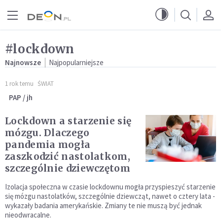
Przejdź do menu głównego
Przejdź do treści
#lockdown
Najnowsze
Najpopularniejsze
1 rok temu
ŚWIAT
PAP / jh
Lockdown a starzenie się
mózgu. Dlaczego
pandemia mogła
zaszkodzić nastolatkom,
szczególnie dziewczętom
Izolacja społeczna w czasie lockdownu mogła przyspieszyć starzenie
się mózgu nastolatków, szczególnie dziewcząt, nawet o cztery lata -
wykazały badania amerykańskie. Zmiany te nie muszą być jednak
nieodwracalne.