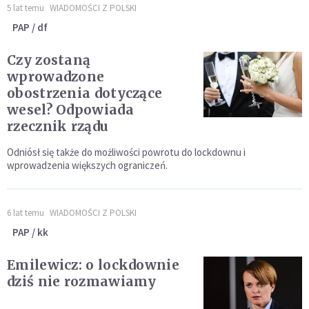
5 lat temu
WIADOMOŚCI Z POLSKI
PAP / df
Czy zostaną
wprowadzone
obostrzenia dotyczące
wesel? Odpowiada
rzecznik rządu
Odniósł się także do możliwości powrotu do lockdownu i
wprowadzenia większych ograniczeń.
6 lat temu
WIADOMOŚCI Z POLSKI
PAP / kk
Emilewicz: o lockdownie
dziś nie rozmawiamy