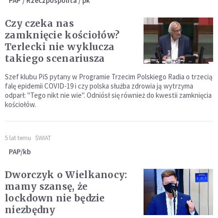
PAP / Rzeczpospolita / pk
Czy czeka nas
zamknięcie kościołów?
Terlecki nie wyklucza
takiego scenariusza
Szef klubu PiS pytany w Programie Trzecim Polskiego Radia o trzecią
falę epidemii COVID-19 i czy polska służba zdrowia ją wytrzyma
odparł: "Tego nikt nie wie". Odniósł się również do kwestii zamknięcia
kościołów.
5 lat temu
ŚWIAT
PAP/kb
Dworczyk o Wielkanocy:
mamy szansę, że
lockdown nie będzie
niezbędny