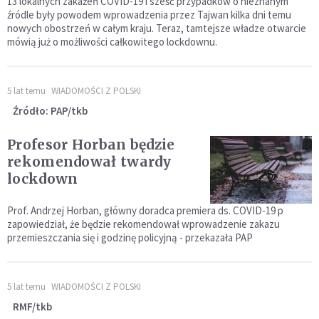
13 lokalnych zakażeń COVID-19 i sześć przypadków o nieznanym
źródle były powodem wprowadzenia przez Tajwan kilka dni temu
nowych obostrzeń w całym kraju. Teraz, tamtejsze władze otwarcie
mówią już o możliwości całkowitego lockdownu.
5 lat temu
WIADOMOŚCI Z POLSKI
Źródło: PAP/tkb
Profesor Horban będzie
rekomendował twardy
lockdown
Prof. Andrzej Horban, główny doradca premiera ds. COVID-19 p
zapowiedział, że będzie rekomendował wprowadzenie zakazu
przemieszczania się i godzinę policyjną - przekazała PAP
5 lat temu
WIADOMOŚCI Z POLSKI
RMF/tkb