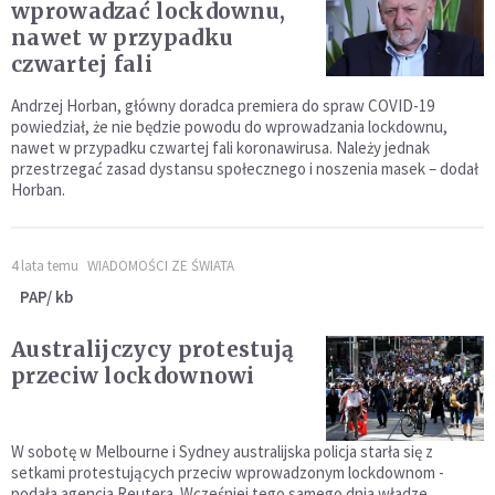
wprowadzać lockdownu,
nawet w przypadku
czwartej fali
Andrzej Horban, główny doradca premiera do spraw COVID-19
powiedział, że nie będzie powodu do wprowadzania lockdownu,
nawet w przypadku czwartej fali koronawirusa. Należy jednak
przestrzegać zasad dystansu społecznego i noszenia masek – dodał
Horban.
4 lata temu
WIADOMOŚCI ZE ŚWIATA
PAP/ kb
Australijczycy protestują
przeciw lockdownowi
W sobotę w Melbourne i Sydney australijska policja starła się z
setkami protestujących przeciw wprowadzonym lockdownom -
podała agencja Reutera. Wcześniej tego samego dnia władze