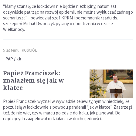
"Mamy szansę, że lockdown nie będzie niezbędny, natomiast
oczywiście patrząc na rozwój epidemii, nie można wykluczać żadnego
scenariusza" - powiedział szef KPRM i pełnomocnik rządu ds.
szczepień Michał Dworczyk pytany o obostrzenia w czasie
Wielkanocy.
5 lat temu
KOŚCIÓŁ
PAP / kk
Papież Franciszek:
znalazłem się jak w
klatce
Papież Franciszek wyznał w wywiadzie telewizyjnym w niedzielę, że
poczuł się w lockdownie z powodu pandemii "jak w klatce". Zastrzegł
też, że nie wie, czy w marcu pojedzie do Iraku, jak planował. Do
rządzących zaapelował o działania w duchu jedności.