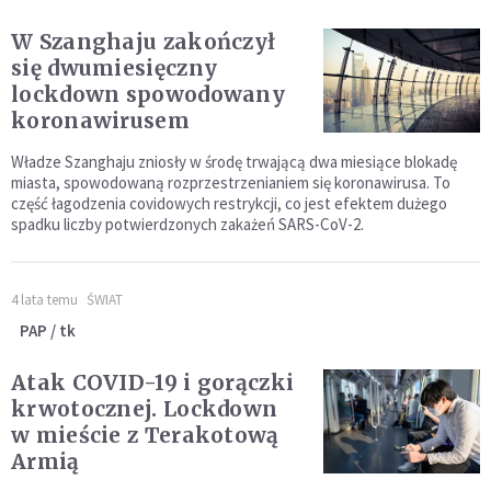
W Szanghaju zakończył
się dwumiesięczny
lockdown spowodowany
koronawirusem
Władze Szanghaju zniosły w środę trwającą dwa miesiące blokadę
miasta, spowodowaną rozprzestrzenianiem się koronawirusa. To
część łagodzenia covidowych restrykcji, co jest efektem dużego
spadku liczby potwierdzonych zakażeń SARS-CoV-2.
4 lata temu
ŚWIAT
PAP / tk
Atak COVID-19 i gorączki
krwotocznej. Lockdown
w mieście z Terakotową
Armią