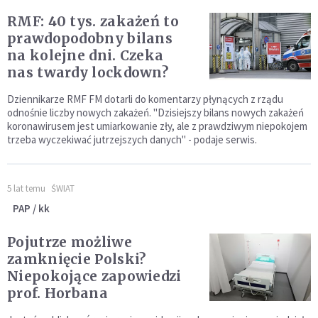
RMF: 40 tys. zakażeń to
prawdopodobny bilans
na kolejne dni. Czeka
nas twardy lockdown?
Dziennikarze RMF FM dotarli do komentarzy płynących z rządu
odnośnie liczby nowych zakażeń. "Dzisiejszy bilans nowych zakażeń
koronawirusem jest umiarkowanie zły, ale z prawdziwym niepokojem
trzeba wyczekiwać jutrzejszych danych" - podaje serwis.
5 lat temu
ŚWIAT
PAP / kk
Pojutrze możliwe
zamknięcie Polski?
Niepokojące zapowiedzi
prof. Horbana