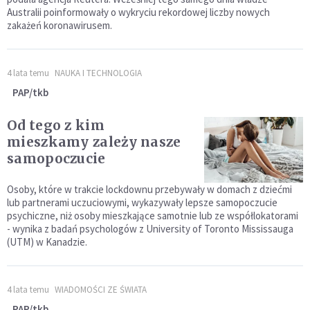
Australii poinformowały o wykryciu rekordowej liczby nowych
zakażeń koronawirusem.
4 lata temu
NAUKA I TECHNOLOGIA
PAP/tkb
Od tego z kim
mieszkamy zależy nasze
samopoczucie
Osoby, które w trakcie lockdownu przebywały w domach z dziećmi
lub partnerami uczuciowymi, wykazywały lepsze samopoczucie
psychiczne, niż osoby mieszkające samotnie lub ze współlokatorami
- wynika z badań psychologów z University of Toronto Mississauga
(UTM) w Kanadzie.
4 lata temu
WIADOMOŚCI ZE ŚWIATA
PAP/tkb