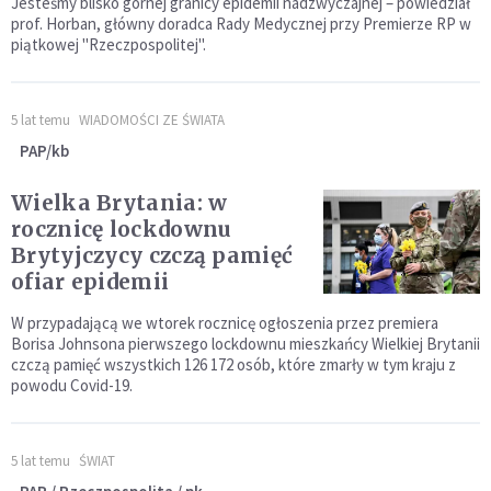
Jesteśmy blisko górnej granicy epidemii nadzwyczajnej – powiedział
prof. Horban, główny doradca Rady Medycznej przy Premierze RP w
piątkowej "Rzeczpospolitej".
5 lat temu
WIADOMOŚCI ZE ŚWIATA
PAP/kb
Wielka Brytania: w
rocznicę lockdownu
Brytyjczycy czczą pamięć
ofiar epidemii
W przypadającą we wtorek rocznicę ogłoszenia przez premiera
Borisa Johnsona pierwszego lockdownu mieszkańcy Wielkiej Brytanii
czczą pamięć wszystkich 126 172 osób, które zmarły w tym kraju z
powodu Covid-19.
5 lat temu
ŚWIAT