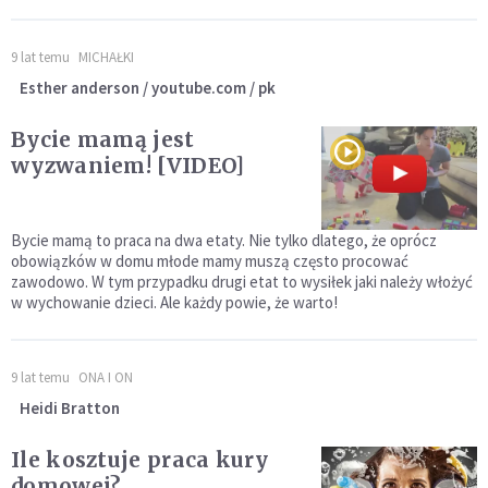
9 lat temu
MICHAŁKI
Esther anderson / youtube.com / pk
Bycie mamą jest
wyzwaniem! [VIDEO]
Bycie mamą to praca na dwa etaty. Nie tylko dlatego, że oprócz
obowiązków w domu młode mamy muszą często procować
zawodowo. W tym przypadku drugi etat to wysiłek jaki należy włożyć
w wychowanie dzieci. Ale każdy powie, że warto!
9 lat temu
ONA I ON
Heidi Bratton
Ile kosztuje praca kury
domowej?