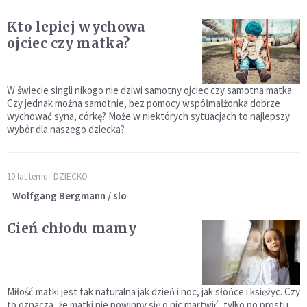
Kto lepiej wychowa
ojciec czy matka?
W świecie singli nikogo nie dziwi samotny ojciec czy samotna matka.
Czy jednak można samotnie, bez pomocy współmałżonka dobrze
wychować syna, córkę? Może w niektórych sytuacjach to najlepszy
wybór dla naszego dziecka?
10 lat temu
DZIECKO
Wolfgang Bergmann / slo
Cień chłodu mamy
Miłość matki jest tak naturalna jak dzień i noc, jak słońce i księżyc. Czy
to oznacza, że matki nie powinny się o nic martwić, tylko po prostu