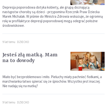
Depresja poporodowa dotyka kobiety, ale grupą doznającą
następstw choroby są dzieci - przypomina Rzecznik Praw Dziecka
Marek Michalak. W piśmie do Ministra Zdrowia wskazuje, że ogromną
rolę w profilaktyce depresji poporodowej mogą odegrać położne
środowiskowe.
9 lat temu
DZIECKO
Jesteś złą matką. Mam
na to dowody
Miało być bezproblemowo i miło. Pieluchy miały pachnieć fiołkami, a
marchwianka łatwo spierać się ze śpiochów. Wszystko jest inaczej.
Nie nadaję się na matkę?
9 lat temu
DZIECKO