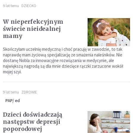
9 lat temu
DZIECKO
W nieperfekcyjnym
świecie nieidealnej
mamy
Skończyłam uczelnię medyczną i choć pracuję w zawodzie, to tak
naprawdę mam życiową specjalizację ze smażenia naleśników. Nie
dostanę Nobla za innowacyjne rozwiązania w medycynie, ale
największą nagrodą są dla mnie dziecięce rączki zarzucone wokół
mojej szyi.
9 lat temu
ZDROWIE
PAP/ ed
Dzieci doświadczają
następstw depresji
poporodowej