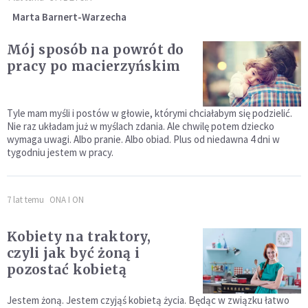
Marta Barnert-Warzecha
Mój sposób na powrót do
pracy po macierzyńskim
Tyle mam myśli i postów w głowie, którymi chciałabym się podzielić.
Nie raz układam już w myślach zdania. Ale chwilę potem dziecko
wymaga uwagi. Albo pranie. Albo obiad. Plus od niedawna 4 dni w
tygodniu jestem w pracy.
7 lat temu
ONA I ON
Kobiety na traktory,
czyli jak być żoną i
pozostać kobietą
Jestem żoną. Jestem czyjąś kobietą życia. Będąc w związku łatwo