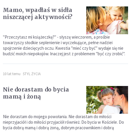
Mamo, wpadłaś w sidła
niszczącej aktywności?
"Przeczytasz mi książeczkę?" - słyszę wieczorem, a prośbie
towarzyszy słodkie seplenienie i wyczekujące, pełne nadziei
spojrzenie dziecięcych oczu. Kwestia "mieć czy być" wydaje się nie
budzić moich niepokojów. Inaczej jest z problemem "być czy zrobić".
10 lat temu
STYL ŻYCIA
Nie dorastam do bycia
mamą i żoną
Nie dorastam do mojego powołania. Nie dorastam do miłości
nieprzyjaciół i do miłości przyjaciół również. Do bycia w Kościele. Do
bycia dobrą mamą i dobrą żoną, dobrym pracownikiem i dobrą