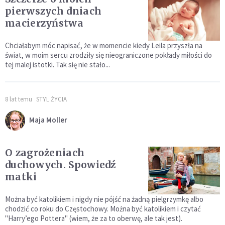
pierwszych dniach
macierzyństwa
Chciałabym móc napisać, że w momencie kiedy Leila przyszła na
świat, w moim sercu zrodziły się nieograniczone pokłady miłości do
tej malej istotki. Tak się nie stało...
8 lat temu
STYL ŻYCIA
Maja Moller
O zagrożeniach
duchowych. Spowiedź
matki
Można być katolikiem i nigdy nie pójść na żadną pielgrzymkę albo
chodzić co roku do Częstochowy. Można być katolikiem i czytać
"Harryʼego Pottera" (wiem, że za to oberwę, ale tak jest).