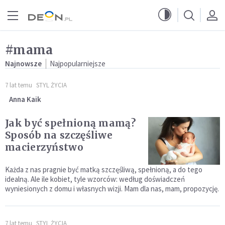
Przejdź do menu głównego
Przejdź do treści
#mama
Najnowsze
Najpopularniejsze
7 lat temu
STYL ŻYCIA
Anna Kaik
Jak być spełnioną mamą?
Sposób na szczęśliwe
macierzyństwo
Każda z nas pragnie być matką szczęśliwą, spełnioną, a do tego
idealną. Ale ile kobiet, tyle wzorców: według doświadczeń
wyniesionych z domu i własnych wizji. Mam dla nas, mam, propozycję.
7 lat temu
STYL ŻYCIA