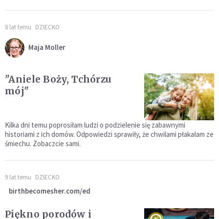
8 lat temu
DZIECKO
Maja Moller
"Aniele Boży, Tchórzu
mój"
Kilka dni temu poprosiłam ludzi o podzielenie się zabawnymi
historiami z ich domów. Odpowiedzi sprawiły, że chwilami płakałam ze
śmiechu. Zobaczcie sami.
9 lat temu
DZIECKO
birthbecomesher.com/ed
Piękno porodów i