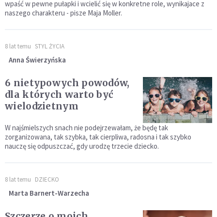
wpaść w pewne pułapki i wcielić się w konkretne role, wynikajace z
naszego charakteru - pisze Maja Moller.
8 lat temu
STYL ŻYCIA
Anna Świerzyńska
6 nietypowych powodów,
dla których warto być
wielodzietnym
W najśmielszych snach nie podejrzewałam, że będę tak
zorganizowana, tak szybka, tak cierpliwa, radosna i tak szybko
nauczę się odpuszczać, gdy urodzę trzecie dziecko.
8 lat temu
DZIECKO
Marta Barnert-Warzecha
Szczerze o moich