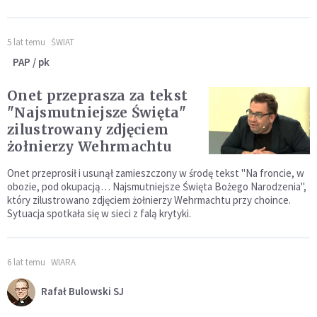
5 lat temu
ŚWIAT
PAP / pk
Onet przeprasza za tekst
"Najsmutniejsze Święta"
zilustrowany zdjęciem
żołnierzy Wehrmachtu
Onet przeprosił i usunął zamieszczony w środę tekst "Na froncie, w
obozie, pod okupacją… Najsmutniejsze Święta Bożego Narodzenia",
który zilustrowano zdjęciem żołnierzy Wehrmachtu przy choince.
Sytuacja spotkała się w sieci z falą krytyki.
6 lat temu
WIARA
Rafał Bulowski SJ