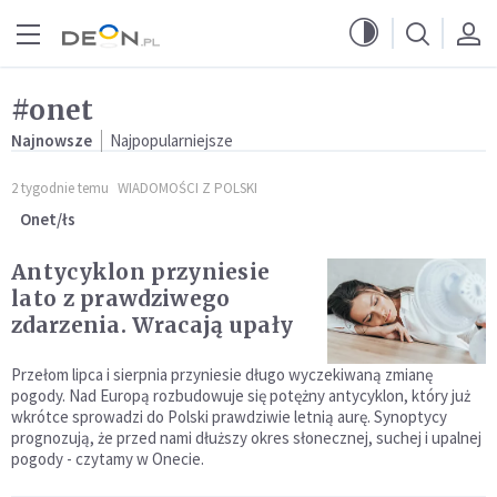
Przejdź do menu głównego
Przejdź do treści
#onet
Najnowsze
Najpopularniejsze
2 tygodnie temu
WIADOMOŚCI Z POLSKI
Onet/łs
Antycyklon przyniesie
lato z prawdziwego
zdarzenia. Wracają upały
Przełom lipca i sierpnia przyniesie długo wyczekiwaną zmianę
pogody. Nad Europą rozbudowuje się potężny antycyklon, który już
wkrótce sprowadzi do Polski prawdziwie letnią aurę. Synoptycy
prognozują, że przed nami dłuższy okres słonecznej, suchej i upalnej
pogody - czytamy w Onecie.