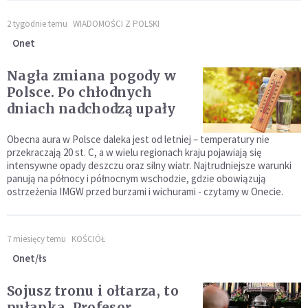
2 tygodnie temu
WIADOMOŚCI Z POLSKI
Onet
Nagła zmiana pogody w
Polsce. Po chłodnych
dniach nadchodzą upały
Obecna aura w Polsce daleka jest od letniej – temperatury nie
przekraczają 20 st. C, a w wielu regionach kraju pojawiają się
intensywne opady deszczu oraz silny wiatr. Najtrudniejsze warunki
panują na północy i północnym wschodzie, gdzie obowiązują
ostrzeżenia IMGW przed burzami i wichurami - czytamy w Onecie.
7 miesięcy temu
KOŚCIÓŁ
Onet/łs
Sojusz tronu i ołtarza, to
pułapka. Profesor