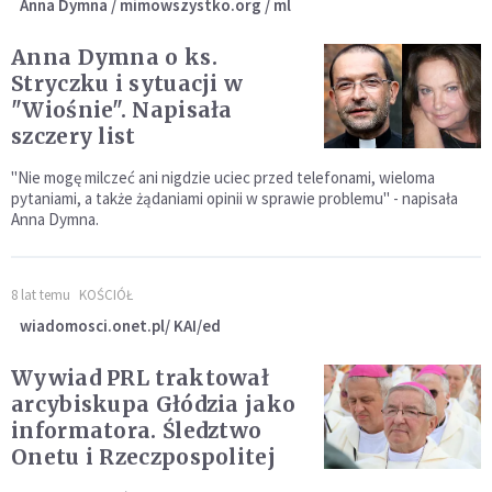
Anna Dymna / mimowszystko.org / ml
Anna Dymna o ks.
Stryczku i sytuacji w
"Wiośnie". Napisała
szczery list
"Nie mogę milczeć ani nigdzie uciec przed telefonami, wieloma
pytaniami, a także żądaniami opinii w sprawie problemu" - napisała
Anna Dymna.
8 lat temu
KOŚCIÓŁ
wiadomosci.onet.pl/ KAI/ed
Wywiad PRL traktował
arcybiskupa Głódzia jako
informatora. Śledztwo
Onetu i Rzeczpospolitej