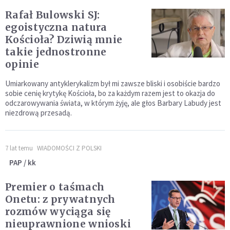
Rafał Bulowski SJ:
egoistyczna natura
Kościoła? Dziwią mnie
takie jednostronne
opinie
Umiarkowany antyklerykalizm był mi zawsze bliski i osobiście bardzo
sobie cenię krytykę Kościoła, bo za każdym razem jest to okazja do
odczarowywania świata, w którym żyję, ale głos Barbary Labudy jest
niezdrową przesadą.
7 lat temu
WIADOMOŚCI Z POLSKI
PAP / kk
Premier o taśmach
Onetu: z prywatnych
rozmów wyciąga się
nieuprawnione wnioski