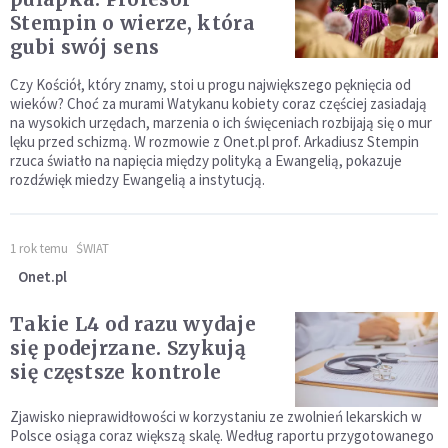
Stempin o wierze, która
gubi swój sens
Czy Kościół, który znamy, stoi u progu największego pęknięcia od
wieków? Choć za murami Watykanu kobiety coraz częściej zasiadają
na wysokich urzędach, marzenia o ich święceniach rozbijają się o mur
lęku przed schizmą. W rozmowie z Onet.pl prof. Arkadiusz Stempin
rzuca światło na napięcia między polityką a Ewangelią, pokazuje
rozdźwięk miedzy Ewangelią a instytucją.
1 rok temu
ŚWIAT
Onet.pl
Takie L4 od razu wydaje
się podejrzane. Szykują
się częstsze kontrole
Zjawisko nieprawidłowości w korzystaniu ze zwolnień lekarskich w
Polsce osiąga coraz większą skalę. Według raportu przygotowanego