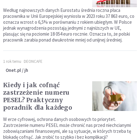
Według najnowszych danych Eurostatu średnia roczna płaca
pracownika w Unii Europejskiej wyniosła w 2023 roku 37 863 euro, co
oznacza wzrost o 6,5% w porównaniu z rokiem ubiegłym. W Polsce
jednak wynagrodzenia pozostają jednymi z najniższych w UE,
plasując się na poziomie 18 054 euro rocznie. Oznacza to, że polski
pracownik zarabia ponad dwukrotnie mniej od unijnej średniej.
1 rok temu
DEONCAFE
Onet.pl / jh
Kiedy i jak cofnąć
zastrzeżenie numeru
PESEL? Praktyczny
poradnik dla każdego
W erze cyfrowej, ochrona danych osobowych to priorytet.
Zastrzeżenie numeru PESEL może chronić nas przed niechcianymi
zobowiązaniami finansowymi, ale są sytuacje, w których trzeba tę
blokadę cofnąć. Jak zrobić to szybko i bez komplikacji?