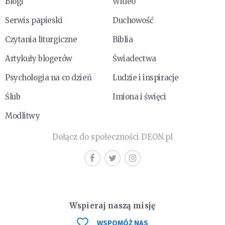
Blogi
Wideo
Serwis papieski
Duchowość
Czytania liturgiczne
Biblia
Artykuły blogerów
Świadectwa
Psychologia na co dzień
Ludzie i inspiracje
Ślub
Imiona i święci
Modlitwy
Dołącz do społeczności DEON.pl
Wspieraj naszą misję
WSPOMÓŻ NAS