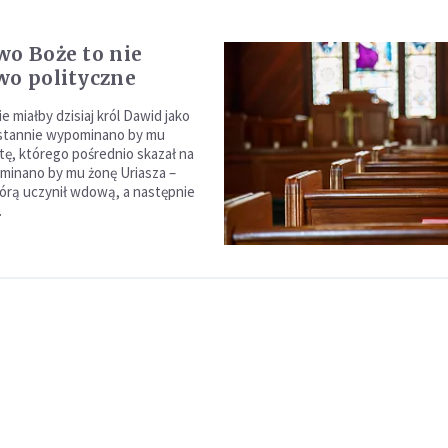
wo Boże to nie
wo polityczne
e miałby dzisiaj król Dawid jako
ustannie wypominano by mu
tę, którego pośrednio skazał na
minano by mu żonę Uriasza –
órą uczynił wdową, a następnie
.