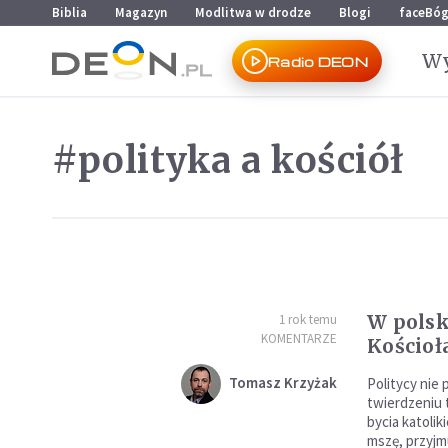
Przejdź do menu głównego
Przejdź do treści
Biblia
Magazyn
Modlitwa w drodze
Blogi
faceBó
Wy
Radio DEON
#polityka a kościół
W polsk
1 rok temu
KOMENTARZE
Kościoł
Tomasz Krzyżak
Politycy nie 
twierdzeniu 
bycia katolik
mszę, przyjm