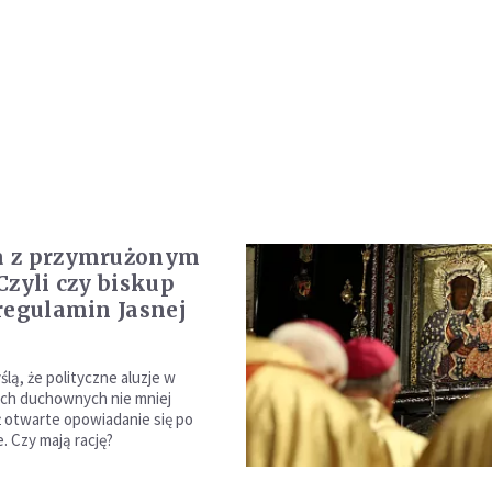
 z przymrużonym
Czyli czy biskup
regulamin Jasnej
lą, że polityczne aluzje w
ch duchownych nie mniej
ż otwarte opowiadanie się po
e. Czy mają rację?