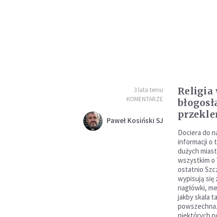
Religia
3 lata temu
KOMENTARZE
błogosł
przekl
Paweł Kosiński SJ
Dociera do n
informacji o
dużych mias
wszystkim o 
ostatnio Szc
wypisują się z
nagłówki, me
jakby skala t
powszechna. 
niektórych p