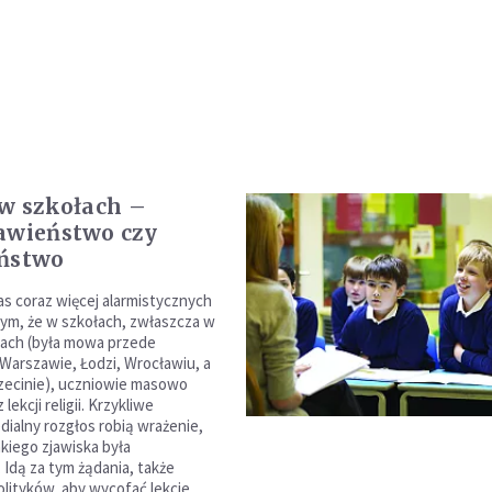
 w szkołach –
awieństwo czy
eństwo
as coraz więcej alarmistycznych
 tym, że w szkołach, zwłaszcza w
tach (była mowa przede
Warszawie, Łodzi, Wrocławiu, a
zecinie), uczniowie masowo
 lekcji religii. Krzykliwe
dialny rozgłos robią wrażenie,
akiego zjawiska była
Idą za tym żądania, także
olityków, aby wycofać lekcje