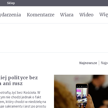
g
Sklep
Wię
darzenia
Komentarze
Wiara
Wideo
Najnowsze
Najp
iej polityce bez
a ani rusz
potrafią żyć bez Kościoła. W
tym nie chodzi jednak o fakt
iem, który chodzi w niedzielę na
uje sakramenty i jest po prostu