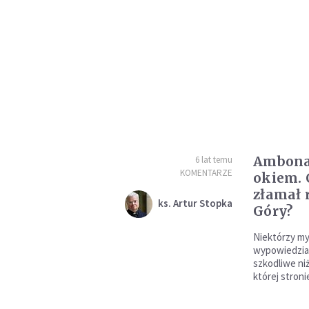
Ambona
6 lat temu
KOMENTARZE
okiem. 
złamał 
ks. Artur Stopka
Góry?
Niektórzy myś
wypowiedzia
szkodliwe ni
której stroni