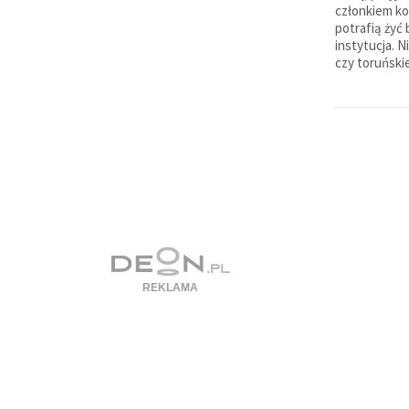
członkiem koś
potrafią żyć
instytucja. 
czy toruńskie