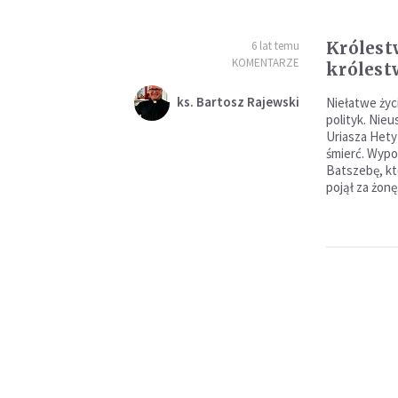
Królest
6 lat temu
KOMENTARZE
królest
ks. Bartosz Rajewski
Niełatwe życi
polityk. Nie
Uriasza Hety
śmierć. Wypo
Batszebę, kt
pojął za żonę