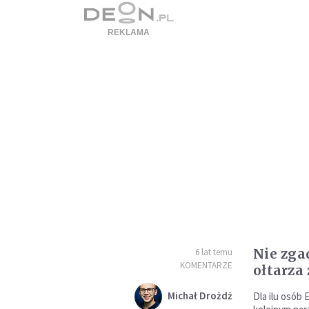
Nie zga
6 lat temu
KOMENTARZE
ołtarza
Michał Drożdż
Dla ilu osób 