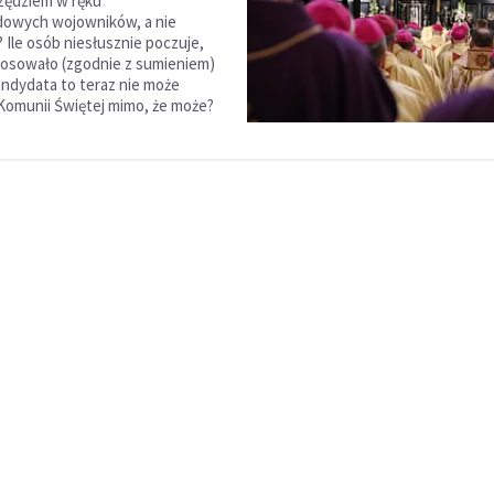
zędziem w ręku
dowych wojowników, a nie
 Ile osób niesłusznie poczuje,
łosowało (zgodnie z sumieniem)
ndydata to teraz nie może
omunii Świętej mimo, że może?