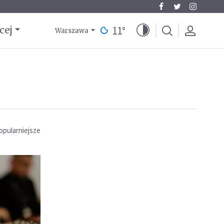
11
°
cej
Warszawa
opularniejsze