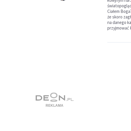
kolejnym nar
światopoglą
Ciałem Boga?
że skoro zag
na danego ka
przyjmować K