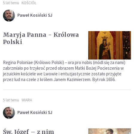
5 lat temu
KOŚCIÓŁ
Paweł Kosiński SJ
Maryja Panna - Królowa
Polski
Regina Poloniae (Królowo Polski) – ora pro nobis (módl się za nami)
zabrzmiało po trzykroć przed obrazem Matki Bożej Pocieszenia w
jezuickim kościele we Lwowie i entuzjastycznie zostało przyjęte
przez lud na czele z królem Janem Kazimierzem. Był rok 1656.
5 lat temu
WIARA
Paweł Kosiński SJ
Św. Józef – z nim