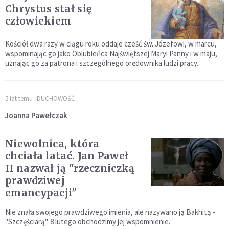
Chrystus stał się
człowiekiem
Kościół dwa razy w ciągu roku oddaje cześć św. Józefowi, w marcu,
wspominając go jako Oblubieńca Najświętszej Maryi Panny i w maju,
uznając go za patrona i szczególnego orędownika ludzi pracy.
5 lat temu
DUCHOWOŚĆ
Joanna Pawełczak
Niewolnica, która
chciała latać. Jan Paweł
II nazwał ją "rzeczniczką
prawdziwej
emancypacji"
Nie znała swojego prawdziwego imienia, ale nazywano ją Bakhitą -
"Szczęściarą". 8 lutego obchodzimy jej wspomnienie.