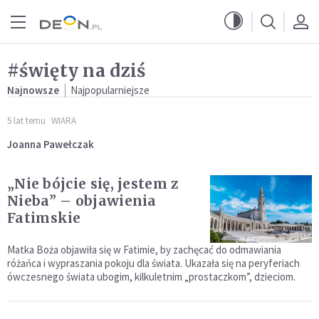
Przejdź do menu głównego
Przejdź do treści
#święty na dziś
Najnowsze
Najpopularniejsze
5 lat temu
WIARA
Joanna Pawełczak
„Nie bójcie się, jestem z
Nieba” – objawienia
Fatimskie
Matka Boża objawiła się w Fatimie, by zachęcać do odmawiania
różańca i wypraszania pokoju dla świata. Ukazała się na peryferiach
ówczesnego świata ubogim, kilkuletnim „prostaczkom”, dzieciom.