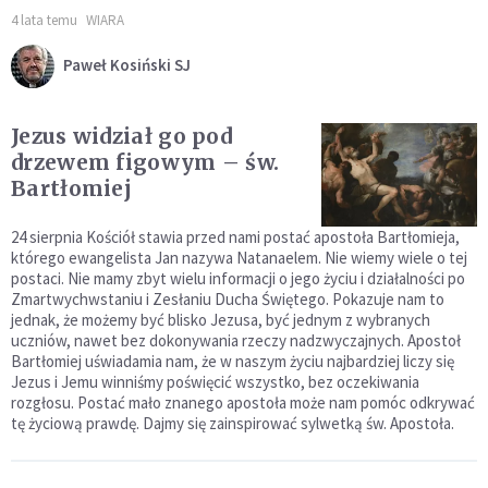
4 lata temu
WIARA
Paweł Kosiński SJ
Jezus widział go pod
drzewem figowym – św.
Bartłomiej
24 sierpnia Kościół stawia przed nami postać apostoła Bartłomieja,
którego ewangelista Jan nazywa Natanaelem. Nie wiemy wiele o tej
postaci. Nie mamy zbyt wielu informacji o jego życiu i działalności po
Zmartwychwstaniu i Zesłaniu Ducha Świętego. Pokazuje nam to
jednak, że możemy być blisko Jezusa, być jednym z wybranych
uczniów, nawet bez dokonywania rzeczy nadzwyczajnych. Apostoł
Bartłomiej uświadamia nam, że w naszym życiu najbardziej liczy się
Jezus i Jemu winniśmy poświęcić wszystko, bez oczekiwania
rozgłosu. Postać mało znanego apostoła może nam pomóc odkrywać
tę życiową prawdę. Dajmy się zainspirować sylwetką św. Apostoła.