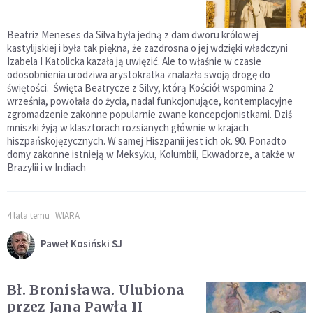
Beatriz Meneses da Silva była jedną z dam dworu królowej
kastylijskiej i była tak piękna, że zazdrosna o jej wdzięki władczyni
Izabela I Katolicka kazała ją uwięzić. Ale to właśnie w czasie
odosobnienia urodziwa arystokratka znalazła swoją drogę do
świętości. Święta Beatrycze z Silvy, którą Kościół wspomina 2
września, powołała do życia, nadal funkcjonujące, kontemplacyjne
zgromadzenie zakonne popularnie zwane koncepcjonistkami. Dziś
mniszki żyją w klasztorach rozsianych głównie w krajach
hiszpańskojęzycznych. W samej Hiszpanii jest ich ok. 90. Ponadto
domy zakonne istnieją w Meksyku, Kolumbii, Ekwadorze, a także w
Brazylii i w Indiach
4 lata temu
WIARA
Paweł Kosiński SJ
Bł. Bronisława. Ulubiona
przez Jana Pawła II