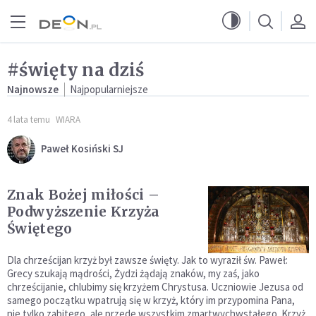
Przejdź do menu głównego
Przejdź do treści
#święty na dziś
Najnowsze
Najpopularniejsze
4 lata temu
WIARA
Paweł Kosiński SJ
Znak Bożej miłości –
Podwyższenie Krzyża
Świętego
Dla chrześcijan krzyż był zawsze święty. Jak to wyraził św. Paweł:
Grecy szukają mądrości, Żydzi żądają znaków, my zaś, jako
chrześcijanie, chlubimy się krzyżem Chrystusa. Uczniowie Jezusa od
samego początku wpatrują się w krzyż, który im przypomina Pana,
nie tylko zabitego, ale przede wszystkim zmartwychwstałego. Krzyż