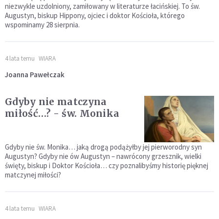
niezwykle uzdolniony, zamiłowany w literaturze łacińskiej. To św.
Augustyn, biskup Hippony, ojciec i doktor Kościoła, którego
wspominamy 28 sierpnia.
4 lata temu
WIARA
Joanna Pawełczak
Gdyby nie matczyna
miłość…? - św. Monika
Gdyby nie św. Monika… jaką drogą podążyłby jej pierworodny syn
Augustyn? Gdyby nie ów Augustyn – nawrócony grzesznik, wielki
święty, biskup i Doktor Kościoła… czy poznalibyśmy historię pięknej
matczynej miłości?
4 lata temu
WIARA