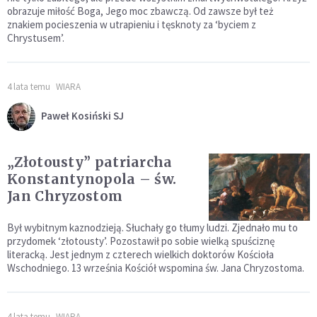
obrazuje miłość Boga, Jego moc zbawczą. Od zawsze był też
znakiem pocieszenia w utrapieniu i tęsknoty za ‘byciem z
Chrystusem’.
4 lata temu
WIARA
Paweł Kosiński SJ
„Złotousty” patriarcha
Konstantynopola – św.
Jan Chryzostom
Był wybitnym kaznodzieją. Słuchały go tłumy ludzi. Zjednało mu to
przydomek ‘złotousty’. Pozostawił po sobie wielką spuściznę
literacką. Jest jednym z czterech wielkich doktorów Kościoła
Wschodniego. 13 września Kościół wspomina św. Jana Chryzostoma.
4 lata temu
WIARA