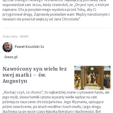
wypowiedział sam Jezus, kiedy stwierdził, że „On jest tym, o którym
napisano: Oto ja posyłam mego wysłańca przed Tobą, aby Ci
przygotował drogę. Zaprawdę powiadam wam: Między narodzonymi z
niewiast nie powstał większy od Jana Chrzciciela”.
4 lata temu
WIARA
Paweł Kosiński SJ
Deon.pl
Nawrócony syn wielu łez
swej matki – św.
Augustyn
„Kochaj i czyń, co chcesz”, to najbardziej znane i cytowane hasło, ale
jego myśli, słowa homilii i pisma wywarły wielki wpływ na całe
późniejsze nauczanie chrześcijaństwa. Jego Wyznania, opisujące
późne nawrócenie, po latach modlitw i łzach matki, i jego drogę
duchową są po wsze czasy klasyką literatury i duchowości. Był