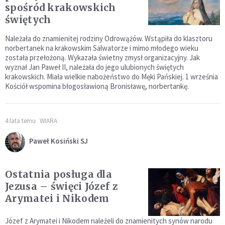
spośród krakowskich
świętych
Należała do znamienitej rodziny Odrowążów. Wstąpiła do klasztoru
norbertanek na krakowskim Salwatorze i mimo młodego wieku
została przełożoną. Wykazała świetny zmysł organizacyjny. Jak
wyznał Jan Paweł II, należała do jego ulubionych świętych
krakowskich. Miała wielkie nabożeństwo do Męki Pańskiej. 1 września
Kościół wspomina błogosławioną Bronisławę, norbertankę.
4 lata temu
WIARA
Paweł Kosiński SJ
Ostatnia posługa dla
Jezusa – święci Józef z
Arymatei i Nikodem
Józef z Arymatei i Nikodem należeli do znamienitych synów narodu