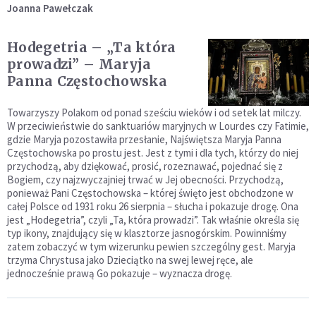
Joanna Pawełczak
Hodegetria – „Ta która
prowadzi” – Maryja
Panna Częstochowska
Towarzyszy Polakom od ponad sześciu wieków i od setek lat milczy.
W przeciwieństwie do sanktuariów maryjnych w Lourdes czy Fatimie,
gdzie Maryja pozostawiła przesłanie, Najświętsza Maryja Panna
Częstochowska po prostu jest. Jest z tymi i dla tych, którzy do niej
przychodzą, aby dziękować, prosić, rozeznawać, pojednać się z
Bogiem, czy najzwyczajniej trwać w Jej obecności. Przychodzą,
ponieważ Pani Częstochowska – której święto jest obchodzone w
całej Polsce od 1931 roku 26 sierpnia – słucha i pokazuje drogę. Ona
jest „Hodegetria”, czyli „Ta, która prowadzi”. Tak właśnie określa się
typ ikony, znajdujący się w klasztorze jasnogórskim. Powinniśmy
zatem zobaczyć w tym wizerunku pewien szczególny gest. Maryja
trzyma Chrystusa jako Dzieciątko na swej lewej ręce, ale
jednocześnie prawą Go pokazuje – wyznacza drogę.