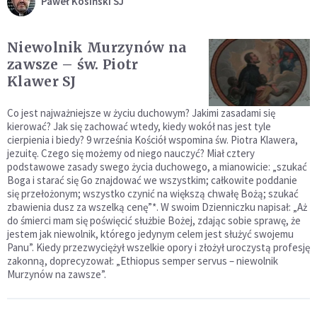
Paweł Kosiński SJ
Niewolnik Murzynów na
zawsze – św. Piotr
Klawer SJ
Co jest najważniejsze w życiu duchowym? Jakimi zasadami się
kierować? Jak się zachować wtedy, kiedy wokół nas jest tyle
cierpienia i biedy? 9 września Kościół wspomina św. Piotra Klawera,
jezuitę. Czego się możemy od niego nauczyć? Miał cztery
podstawowe zasady swego życia duchowego, a mianowicie: „szukać
Boga i starać się Go znajdować we wszystkim; całkowite poddanie
się przełożonym; wszystko czynić na większą chwałę Bożą; szukać
zbawienia dusz za wszelką cenę”*. W swoim Dzienniczku napisał: „Aż
do śmierci mam się poświęcić służbie Bożej, zdając sobie sprawę, że
jestem jak niewolnik, którego jedynym celem jest służyć swojemu
Panu”. Kiedy przezwyciężył wszelkie opory i złożył uroczystą profesję
zakonną, doprecyzował: „Ethiopus semper servus – niewolnik
Murzynów na zawsze”.