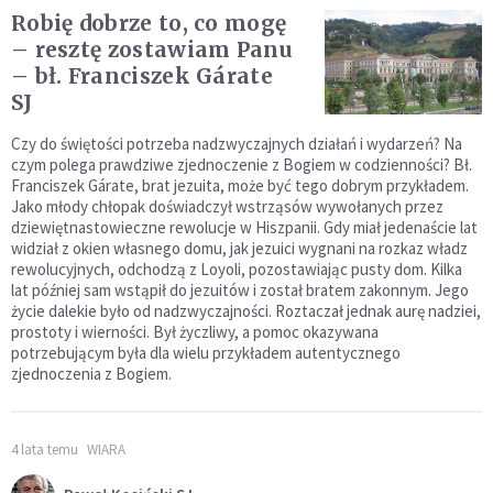
Robię dobrze to, co mogę
– resztę zostawiam Panu
– bł. Franciszek Gárate
SJ
Czy do świętości potrzeba nadzwyczajnych działań i wydarzeń? Na
czym polega prawdziwe zjednoczenie z Bogiem w codzienności? Bł.
Franciszek Gárate, brat jezuita, może być tego dobrym przykładem.
Jako młody chłopak doświadczył wstrząsów wywołanych przez
dziewiętnastowieczne rewolucje w Hiszpanii. Gdy miał jedenaście lat
widział z okien własnego domu, jak jezuici wygnani na rozkaz władz
rewolucyjnych, odchodzą z Loyoli, pozostawiając pusty dom. Kilka
lat później sam wstąpił do jezuitów i został bratem zakonnym. Jego
życie dalekie było od nadzwyczajności. Roztaczał jednak aurę nadziei,
prostoty i wierności. Był życzliwy, a pomoc okazywana
potrzebującym była dla wielu przykładem autentycznego
zjednoczenia z Bogiem.
4 lata temu
WIARA