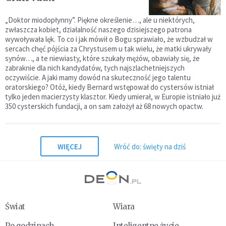
„Doktor miodopłynny”. Piękne określenie…, ale u niektórych,
zwłaszcza kobiet, działalność naszego dzisiejszego patrona
wywoływała lęk. To co i jak mówił o Bogu sprawiało, że wzbudzał w
sercach chęć pójścia za Chrystusem u tak wielu, że matki ukrywały
synów…, a te niewiasty, które szukały mężów, obawiały się, że
zabraknie dla nich kandydatów, tych najszlachetniejszych
oczywiście. A jaki mamy dowód na skuteczność jego talentu
oratorskiego? Otóż, kiedy Bernard wstępował do cystersów istniał
tylko jeden macierzysty klasztor. Kiedy umierał, w Europie istniało już
350 cysterskich fundacji, a on sam założył aż 68 nowych opactw.
WIĘCEJ
Wróć do: święty na dziś
Świat
Wiara
Po godzinach
Inteligentne życie