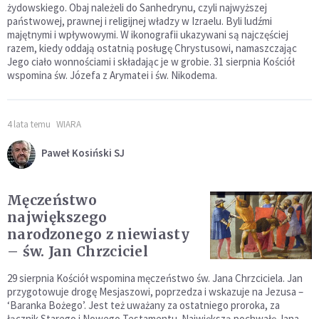
żydowskiego. Obaj należeli do Sanhedrynu, czyli najwyższej
państwowej, prawnej i religijnej władzy w Izraelu. Byli ludźmi
majętnymi i wpływowymi. W ikonografii ukazywani są najczęściej
razem, kiedy oddają ostatnią posługę Chrystusowi, namaszczając
Jego ciało wonnościami i składając je w grobie. 31 sierpnia Kościół
wspomina św. Józefa z Arymatei i św. Nikodema.
4 lata temu
WIARA
Paweł Kosiński SJ
Męczeństwo
największego
narodzonego z niewiasty
– św. Jan Chrzciciel
29 sierpnia Kościół wspomina męczeństwo św. Jana Chrzciciela. Jan
przygotowuje drogę Mesjaszowi, poprzedza i wskazuje na Jezusa –
‘Baranka Bożego’. Jest też uważany za ostatniego proroka, za
łącznik Starego i Nowego Testamentu. Największą pochwałę Jana