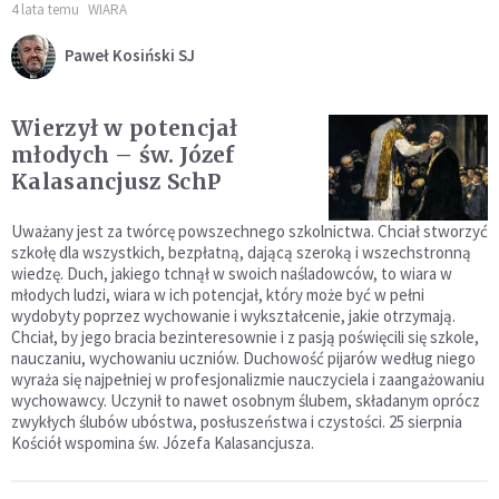
4 lata temu
WIARA
Paweł Kosiński SJ
Wierzył w potencjał
młodych – św. Józef
Kalasancjusz SchP
Uważany jest za twórcę powszechnego szkolnictwa. Chciał stworzyć
szkołę dla wszystkich, bezpłatną, dającą szeroką i wszechstronną
wiedzę. Duch, jakiego tchnął w swoich naśladowców, to wiara w
młodych ludzi, wiara w ich potencjał, który może być w pełni
wydobyty poprzez wychowanie i wykształcenie, jakie otrzymają.
Chciał, by jego bracia bezinteresownie i z pasją poświęcili się szkole,
nauczaniu, wychowaniu uczniów. Duchowość pijarów według niego
wyraża się najpełniej w profesjonalizmie nauczyciela i zaangażowaniu
wychowawcy. Uczynił to nawet osobnym ślubem, składanym oprócz
zwykłych ślubów ubóstwa, posłuszeństwa i czystości. 25 sierpnia
Kościół wspomina św. Józefa Kalasancjusza.