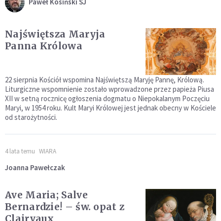
Paweł Kosiński SJ
Najświętsza Maryja
Panna Królowa
22 sierpnia Kościół wspomina Najświętszą Maryję Pannę, Królową.
Liturgiczne wspomnienie zostało wprowadzone przez papieża Piusa
XII w setną rocznicę ogłoszenia dogmatu o Niepokalanym Poczęciu
Maryi, w 1954 roku. Kult Maryi Królowej jest jednak obecny w Kościele
od starożytności.
4 lata temu
WIARA
Joanna Pawełczak
Ave Maria; Salve
Bernardzie! – św. opat z
Clairvaux