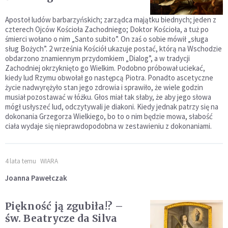
Apostoł ludów barbarzyńskich; zarządca majątku biednych; jeden z
czterech Ojców Kościoła Zachodniego; Doktor Kościoła, a tuż po
śmierci wołano o nim „Santo subito”. On zaś o sobie mówił „sługa
sług Bożych”. 2 września Kościół ukazuje postać, którą na Wschodzie
obdarzono znamiennym przydomkiem „Dialog”, a w tradycji
Zachodniej okrzyknięto go Wielkim. Podobno próbował uciekać,
kiedy lud Rzymu obwołał go następcą Piotra. Ponadto ascetyczne
życie nadwyrężyło stan jego zdrowia i sprawiło, że wiele godzin
musiał pozostawać w łóżku. Głos miał tak słaby, że aby jego słowa
mógł usłyszeć lud, odczytywali je diakoni. Kiedy jednak patrzy się na
dokonania Grzegorza Wielkiego, bo to o nim będzie mowa, słabość
ciała wydaje się nieprawdopodobna w zestawieniu z dokonaniami.
4 lata temu
WIARA
Joanna Pawełczak
Piękność ją zgubiła!? –
św. Beatrycze da Silva