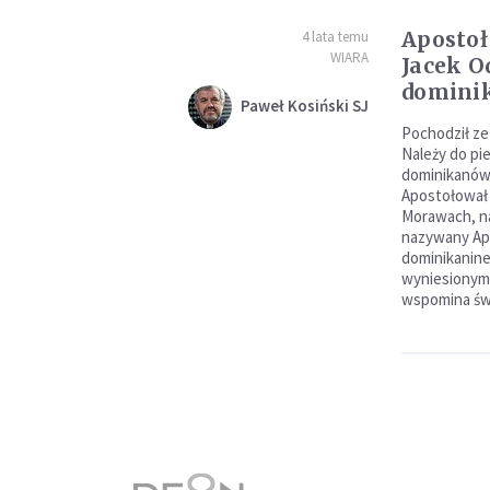
Apostoł
4 lata temu
WIARA
Jacek O
domini
Paweł Kosiński SJ
Pochodził z
Należy do pi
dominikanów.
Apostołował 
Morawach, na
nazywany Ap
dominikanine
wyniesionym n
wspomina św