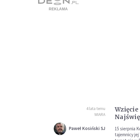
Wzięcie
4 lata temu
WIARA
Najświę
Paweł Kosiński SJ
15 sierpnia K
tajemnicy je