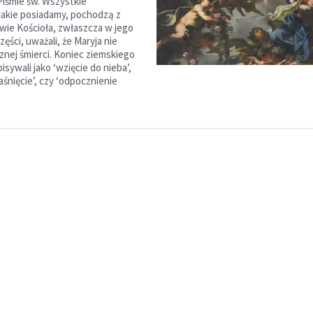
Piśmie św. Wszystkie
jakie posiadamy, pochodzą z
owie Kościoła, zwłaszcza w jego
ęści, uważali, że Maryja nie
znej śmierci. Koniec ziemskiego
pisywali jako ‘wzięcie do nieba’,
‘zaśnięcie’, czy ‘odpocznienie