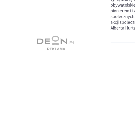
obywatelskie,
pionierem i t
społecznych. 
akcji społec
Alberta Hurta