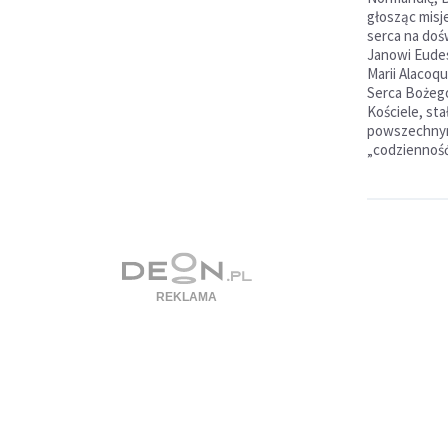
głosząc misje
serca na doś
Janowi Eudes
Marii Alacoq
Serca Bożego
Kościele, sta
powszechnym
„codzienność