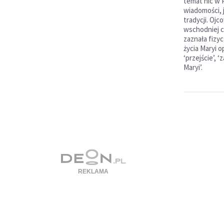
temat nic w 
wiadomości, 
tradycji. Ojc
wschodniej cz
zaznała fizyc
życia Maryi o
‘przejście’, 
Maryi’.