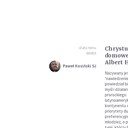
Chrystu
4 lata temu
WIARA
domowe
Albert 
Paweł Kosiński SJ
Nazywany jes
‘nawiedzenie
powiedział b
myśl i działa
prorockiego.
latynoameryk
kontynentu o 
priorytety du
preferencyjn
młodzież, o p
tymi, którzy