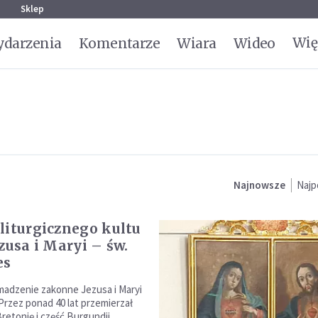
g
Sklep
Wię
darzenia
Komentarze
Wiara
Wideo
Najnowsze
Najp
liturgicznego kultu
zusa i Maryi – św.
es
madzenie zakonne Jezusa i Maryi
Przez ponad 40 lat przemierzał
retonię i część Burgundii,