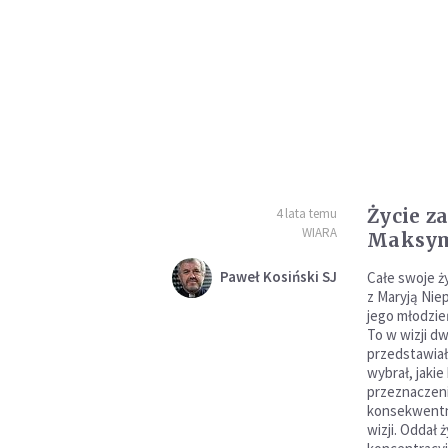
Życie za
4 lata temu
WIARA
Maksym
Paweł Kosiński SJ
Całe swoje ż
z Maryją Nie
jego młodzi
To w wizji d
przedstawiał
wybrał, jakie
przeznaczeni
konsekwentn
wizji. Oddał 