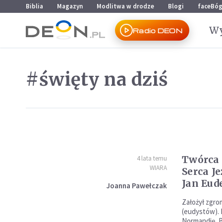
Przejdź do menu głównego
Przejdź do treści
Biblia
Magazyn
Modlitwa w drodze
Blogi
faceBó
Wy
Radio DEON
#święty na dziś
Twórca 
4 lata temu
WIARA
Serca Je
Jan Eud
Joanna Pawełczak
Założył zgro
(eudystów). 
Normandię, B