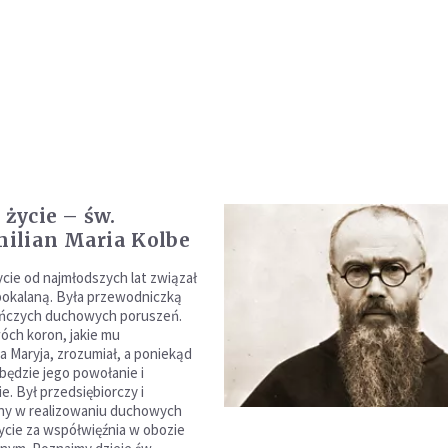
 życie – św.
ilian Maria Kolbe
ycie od najmłodszych lat związał
pokalaną. Była przewodniczką
eńczych duchowych poruszeń.
wóch koron, jakie mu
a Maryja, zrozumiał, a poniekąd
 będzie jego powołanie i
e. Był przedsiębiorczy i
y w realizowaniu duchowych
życie za współwięźnia w obozie