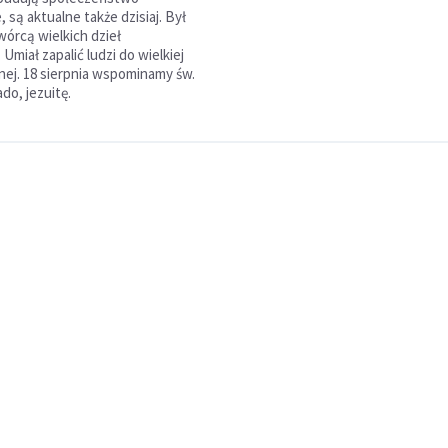
 są aktualne także dzisiaj. Był
wórcą wielkich dzieł
Umiał zapalić ludzi do wielkiej
znej. 18 sierpnia wspominamy św.
do, jezuitę.