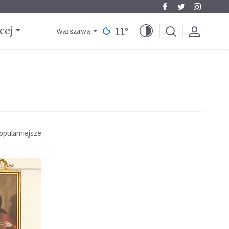
11
°
cej
Warszawa
opularniejsze