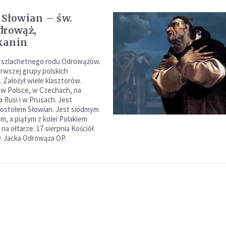
 Słowian – św.
drowąż,
kanin
e szlachetnego rodu Odrowążów.
erwszej grupy polskich
 Założył wiele klasztorów.
w Polsce, w Czechach, na
 Rusi i w Prusach. Jest
ostołem Słowian. Jest siódmym
m, a piątym z kolei Polakiem
a ołtarze. 17 sierpnia Kościół
. Jacka Odrowąża OP.