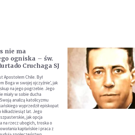
s nie ma
go ogniska – św.
Hurtado Cruchaga SJ
t Apostołem Chile. Był
m Boga w swojej ojczyźnie’, jak
iskup na jego pogrzebie. Jego
nie miały w sobie ducha
 Swoją analizą katolicyzmu
ańskiego wyprzedził episkopat
kilkadziesiąt lat. Jego
szpasterskie, jak opcja
a na rzecz ubogich, troska o
owołania kapłańskie i praca z
 budują społeczeństwo